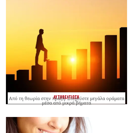
ΑΥΤΟΒΕΛΤΙΩΣΗ
Από τη θεωρία στην πράξη: Στοχεύστε μεγάλα οράματα
μέσα από μικρά βήματα