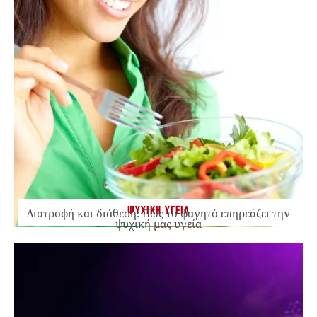
ΨΥΧΙΚΗ ΥΓΕΙΑ
Διατροφή και διάθεση: Πώς το φαγητό επηρεάζει την
ψυχική μας υγεία