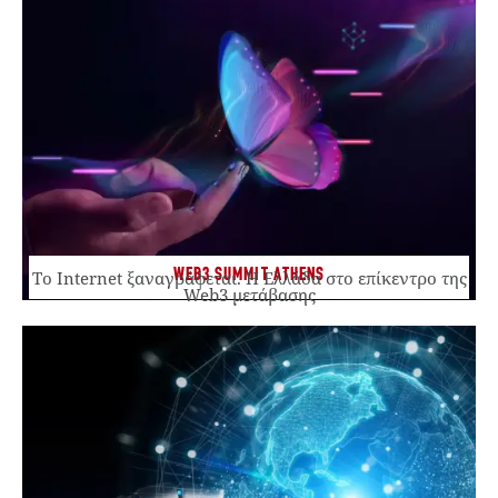
WEB3 SUMMIT ATHENS
Το Internet ξαναγράφεται. Η Ελλάδα στο επίκεντρο της
Web3 μετάβασης