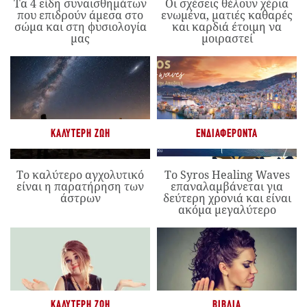
Τα 4 είδη συναισθημάτων
Οι σχέσεις θέλουν χέρια
που επιδρούν άμεσα στο
ενωμένα, ματιές καθαρές
σώμα και στη φυσιολογία
και καρδιά έτοιμη να
μας
μοιραστεί
ΚΑΛΎΤΕΡΗ ΖΩΉ
ΕΝΔΙΑΦΈΡΟΝΤΑ
Το καλύτερο αγχολυτικό
Το Syros Healing Waves
είναι η παρατήρηση των
επαναλαμβάνεται για
άστρων
δεύτερη χρονιά και είναι
ακόμα μεγαλύτερο
ΚΑΛΎΤΕΡΗ ΖΩΉ
ΒΙΒΛΊΑ