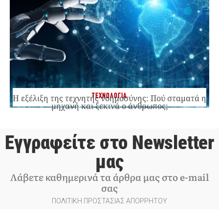
ΤΕΧΝΟΛΟΓΙΑ
Η εξέλιξη της τεχνητής νοημοσύνης: Πού σταματά η
μηχανή και ξεκινά ο άνθρωπος;
Εγγραφείτε στο Newsletter
μας
Λάβετε καθημερινά τα άρθρα μας στο e-mail
σας
ΠΟΛΙΤΙΚΗ ΠΡΟΣΤΑΣΙΑΣ ΑΠΟΡΡΗΤΟΥ