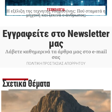
ΤΕΧΝΟΛΟΓΙΑ
Η εξέλιξη της τεχνητής νοημοσύνης: Πού σταματά η
μηχανή και ξεκινά ο άνθρωπος;
Εγγραφείτε στο Newsletter
μας
Λάβετε καθημερινά τα άρθρα μας στο e-mail
σας
ΠΟΛΙΤΙΚΗ ΠΡΟΣΤΑΣΙΑΣ ΑΠΟΡΡΗΤΟΥ
Σχετικά Θέματα