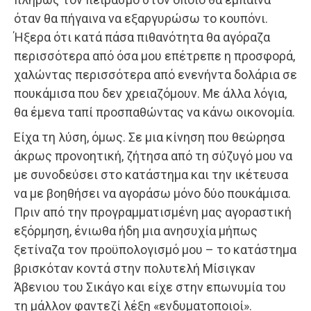
όταν θα πήγαινα να εξαργυρώσω το κουπόνι.
Ήξερα ότι κατά πάσα πιθανότητα θα αγόραζα
περισ­σότερα από όσα μου επέτρεπε η προσφορά,
χαλώντας περισσό­τερα από ενενήντα δολάρια σε
πουκάμισα που δεν χρειαζόμουν. Με άλλα λόγια,
θα έμενα ταπί προσπαθώντας να κάνω οικονομία.
Είχα τη λύση, όμως. Σε μια κίνηση που θεώρησα
άκρως προνοη­τική, ζήτησα από τη σύζυγό μου να
με συνοδεύσει στο κατάστημα και την ικέτευσα
να με βοηθήσει να αγοράσω μόνο δύο πουκάμισα.
Πριν από την προγραμματισμένη μας αγοραστική
εξόρμηση, ένιωθα ήδη μια ανησυχία μήπως
ξετίναζα τον προϋπολογισμό μου – το κατάστημα
βρισκόταν κοντά στην πολυτελή Μίσιγκαν
Άβενιου του Σικάγο και είχε στην επωνυμία του
τη μάλλον φαντεζί λέξη «ενδυματοποιοί».