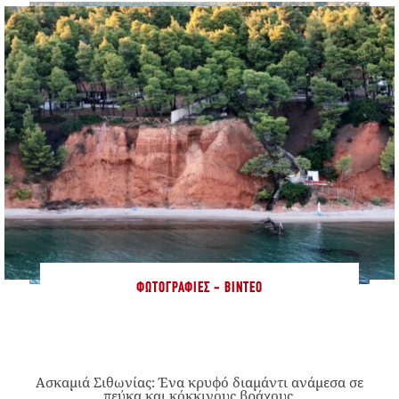
ΦΩΤΟΓΡΑΦΊΕΣ - ΒΊΝΤΕΟ
Ασκαμιά Σιθωνίας: Ένα κρυφό διαμάντι ανάμεσα σε
πεύκα και κόκκινους βράχους