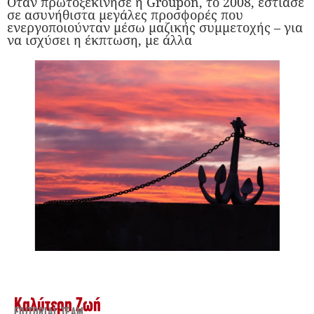
Όταν πρωτοξεκίνησε η Groupon, το 2008, εστίασε
σε ασυνήθιστα μεγάλες προσφορές που
ενεργοποιούνταν μέσω μαζικής συμμετοχής – για
να ισχύσει η έκπτωση, με άλλα
Καλύτερη Ζωή
EDITORIAL TEAM