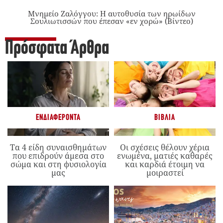
Μνημείο Ζαλόγγου: Η αυτοθυσία των ηρωίδων
Σουλιωτισσών που έπεσαν «εν χορώ» (Βίντεο)
Πρόσφατα Άρθρα
ΕΝΔΙΑΦΈΡΟΝΤΑ
ΒΙΒΛΊΑ
Τα 4 είδη συναισθημάτων
Οι σχέσεις θέλουν χέρια
που επιδρούν άμεσα στο
ενωμένα, ματιές καθαρές
σώμα και στη φυσιολογία
και καρδιά έτοιμη να
μας
μοιραστεί