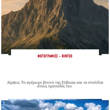
ΦΩΤΟΓΡΑΦΊΕΣ - ΒΊΝΤΕΟ
Δίρφυς: Το αγέρωχο βουνό της Εύβοιας και τα στολίδια
στους πρόποδές του