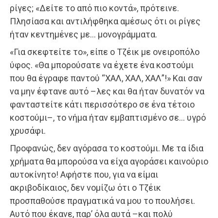
ρίγες; «Δείτε το από πιο κοντά», πρότεινε.
Πλησίασα και αντιλήφθηκα αμέσως ότι οι ρίγες
ήταν κεντημένες με… μονογράμματα.
«Για σκεφτείτε το», είπε ο Τζέικ με ονειροπόλο
ύφος. «Θα μπορούσατε να έχετε ένα κοστούμι
που θα έγραφε παντού “ΧΑΛ, ΧΑΛ, ΧΑΛ”!» Και σαν
να μην έφτανε αυτό –λες και θα ήταν δυνατόν να
φανταστείτε κάτι περισσότερο σε ένα τέτοιο
κοστούμι–, το νήμα ήταν εμβαπτισμένο σε… υγρό
χρυσάφι.
Προφανώς, δεν αγόρασα το κοστούμι. Με τα ίδια
χρήματα θα μπορούσα να είχα αγοράσει καινούριο
αυτοκίνητο! Αφήστε που, για να είμαι
ακριβοδίκαιος, δεν νομίζω ότι ο Τζέικ
προσπαθούσε πραγματικά να μου το πουλήσει.
Αυτό που έκανε, παρ’ όλα αυτά –και πολύ