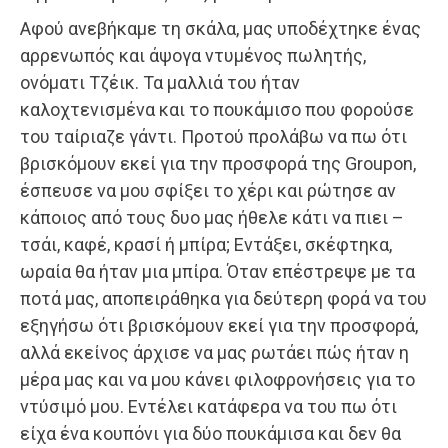
Αφού ανεβήκαμε τη σκάλα, μας υποδέχτηκε ένας
αρρε­νωπός και άψογα ντυμένος πωλητής,
ονόματι Τζέικ. Τα μαλλιά του ήταν
καλοχτενισμένα και το πουκάμισο που φορούσε
του ταίριαζε γάντι. Προτού προλάβω να πω ότι
βρισκόμουν εκεί για την προσφορά της Groupon,
έσπευσε να μου σφίξει το χέρι και ρώτησε αν
κάποιος από τους δυο μας ήθελε κάτι να πιει –
τσάι, καφέ, κρασί ή μπίρα; Εντάξει, σκέφτηκα,
ωραία θα ήταν μια μπίρα. Όταν επέστρεψε με τα
ποτά μας, αποπειράθηκα για δεύτερη φορά να του
εξηγήσω ότι βρισκόμουν εκεί για την προσφορά,
αλλά εκείνος άρχισε να μας ρωτάει πώς ήταν η
μέρα μας και να μου κάνει φιλοφρονήσεις για το
ντύσιμό μου. Εντέλει κατάφερα να του πω ότι
είχα ένα κουπόνι για δύο πουκάμισα και δεν θα