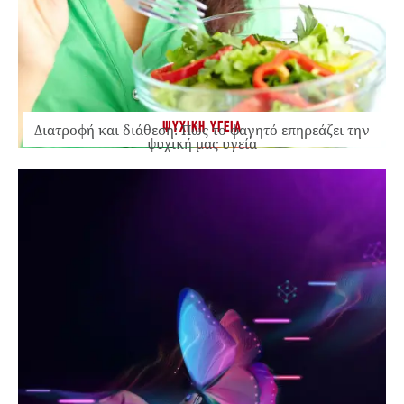
ΨΥΧΙΚΗ ΥΓΕΙΑ
Διατροφή και διάθεση: Πώς το φαγητό επηρεάζει την
ψυχική μας υγεία