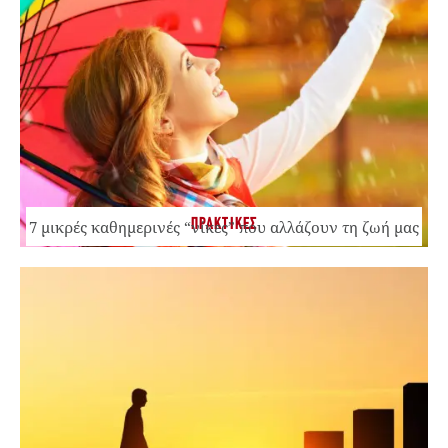
ΠΡΑΚΤΙΚΕΣ
7 μικρές καθημερινές “νίκες” που αλλάζουν τη ζωή μας