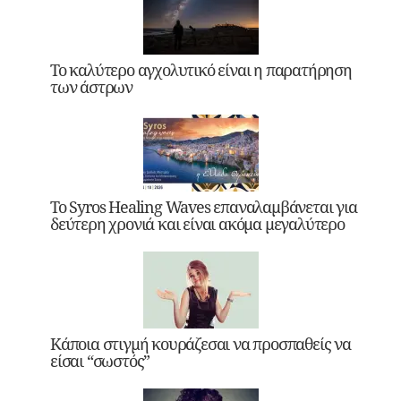
Το καλύτερο αγχολυτικό είναι η παρατήρηση
των άστρων
Το Syros Healing Waves επαναλαμβάνεται για
δεύτερη χρονιά και είναι ακόμα μεγαλύτερο
Κάποια στιγμή κουράζεσαι να προσπαθείς να
είσαι “σωστός”