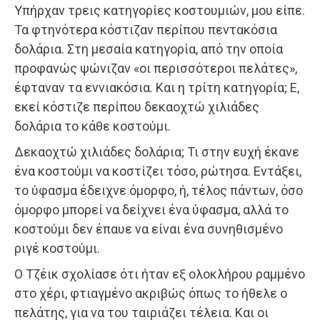
Υπήρχαν τρεις κατηγορίες κοστουμιών, μου είπε.
Τα φτηνό­τερα κόστιζαν περίπου πεντακόσια
δολάρια. Στη μεσαία κατηγορία, από την οποία
προφανώς ψώνιζαν «οι περισσότεροι πελάτες»,
έφταναν τα εννιακόσια. Και η τρίτη κατηγορία; Ε,
εκεί κόστιζε περίπου δεκαοχτώ χιλιάδες
δολάρια το κάθε κοστούμι.
Δεκαοχτώ χιλιάδες δολάρια; Τι στην ευχή έκανε
ένα κοστούμι να κοστίζει τόσο, ρώτησα. Εντάξει,
το ύφασμα έδειχνε όμορφο, ή, τέλος πάντων, όσο
όμορφο μπορεί να δείχνει ένα ύφασμα, αλλά το
κοστούμι δεν έπαυε να είναι ένα συνηθισμένο
ριγέ κοστούμι.
Ο Τζέικ σχολίασε ότι ήταν εξ ολοκλήρου ραμμένο
στο χέρι, φτιαγμένο ακριβώς όπως το ήθελε ο
πελάτης, για να του ταιριάζει τέλεια. Και οι