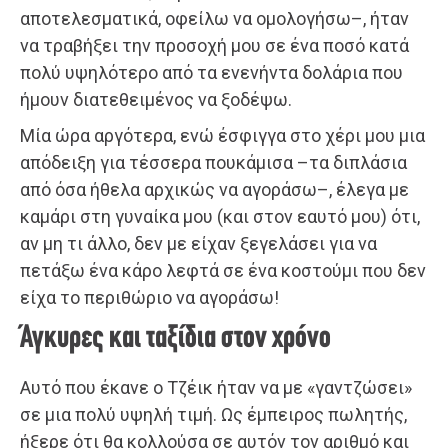
αποτελεσματικά, οφείλω να ομολογήσω–, ήταν
να τραβήξει την προσοχή μου σε ένα ποσό κατά
πολύ υψηλότερο από τα ενενήντα δολάρια που
ήμουν διατεθειμένος να ξοδέψω.
Μία ώρα αργότερα, ενώ έσφιγγα στο χέρι μου μια
απόδειξη για τέσσερα πουκάμισα –τα διπλάσια
από όσα ήθελα αρχικώς να αγοράσω–, έλεγα με
καμάρι στη γυναίκα μου (και στον εαυτό μου) ότι,
αν μη τι άλλο, δεν με είχαν ξεγελάσει για να
πετάξω ένα κάρο λεφτά σε ένα κοστούμι που δεν
είχα το περιθώριο να αγοράσω!
Άγκυρες και ταξίδια στον χρόνο
Αυτό που έκανε ο Τζέικ ήταν να με «γαντζώσει»
σε μια πολύ υψηλή τιμή. Ως έμπειρος πωλητής,
ήξερε ότι θα κολλούσα σε αυτόν τον αριθμό και