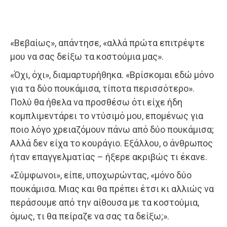
«Βεβαίως», απάντησε, «αλλά πρώτα επιτρέψτε
μου να σας δείξω τα κοστούμια μας».
«Όχι, όχι», διαμαρτυρήθηκα. «Βρίσκομαι εδώ μόνο
για τα δύο πουκάμισα, τίποτα περισσότερο».
Πολύ θα ήθελα να προσθέσω ότι είχε ήδη
κομπλιμεντάρει το ντύσιμό μου, επομένως για
ποιο λόγο χρειαζόμουν πάνω από δύο πουκάμισα;
Αλλά δεν είχα το κουράγιο. Εξάλλου, ο άνθρωπος
ήταν επαγγελματίας – ήξερε ακριβώς τι έκανε.
«Σύμφωνοι», είπε, υποχωρώντας, «μόνο δύο
πουκάμισα. Μιας και θα πρέπει έτσι κι αλλιώς να
περάσουμε από την αίθουσα με τα κοστούμια,
όμως, τι θα πείραζε να σας τα δείξω;».