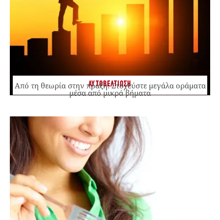
ΑΥΤΟΒΕΛΤΙΩΣΗ
Από τη θεωρία στην πράξη: Στοχεύστε μεγάλα οράματα
μέσα από μικρά βήματα