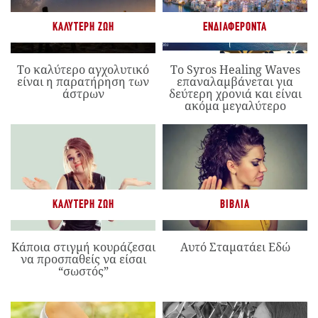
ΚΑΛΎΤΕΡΗ ΖΩΉ
ΕΝΔΙΑΦΈΡΟΝΤΑ
Το καλύτερο αγχολυτικό
Το Syros Healing Waves
είναι η παρατήρηση των
επαναλαμβάνεται για
άστρων
δεύτερη χρονιά και είναι
ακόμα μεγαλύτερο
ΚΑΛΎΤΕΡΗ ΖΩΉ
ΒΙΒΛΊΑ
Κάποια στιγμή κουράζεσαι
Αυτό Σταματάει Εδώ
να προσπαθείς να είσαι
“σωστός”