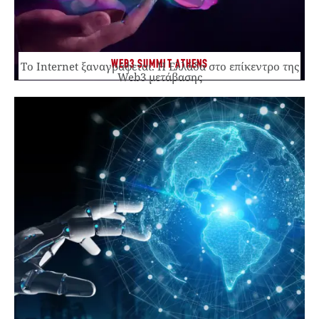
WEB3 SUMMIT ATHENS
Το Internet ξαναγράφεται. Η Ελλάδα στο επίκεντρο της
Web3 μετάβασης