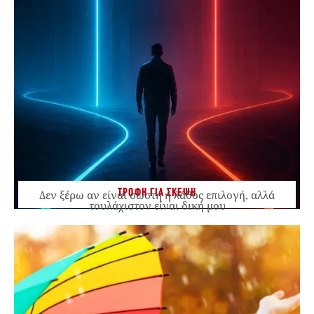
ΤΡΟΦΗ ΓΙΑ ΣΚΕΨΗ
Δεν ξέρω αν είναι σωστή ή λάθος επιλογή, αλλά
τουλάχιστον είναι δική μου