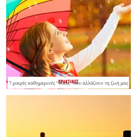
ΠΡΑΚΤΙΚΕΣ
7 μικρές καθημερινές “νίκες” που αλλάζουν τη ζωή μας