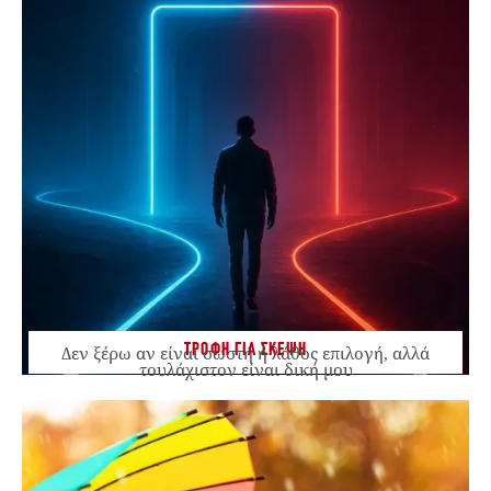
ΤΡΟΦΗ ΓΙΑ ΣΚΕΨΗ
Δεν ξέρω αν είναι σωστή ή λάθος επιλογή, αλλά
τουλάχιστον είναι δική μου