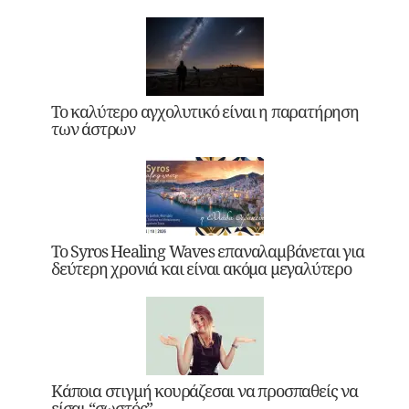
Το καλύτερο αγχολυτικό είναι η παρατήρηση
των άστρων
Το Syros Healing Waves επαναλαμβάνεται για
δεύτερη χρονιά και είναι ακόμα μεγαλύτερο
Κάποια στιγμή κουράζεσαι να προσπαθείς να
είσαι “σωστός”