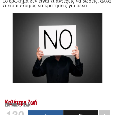
Το ερώτημα δεν είναι τι αντέχεις να δώσεις, αλλά
τι είσαι έτοιμος να κρατήσεις για σένα.
Καλύτερη Ζωή
EDITORIAL TEAM
130