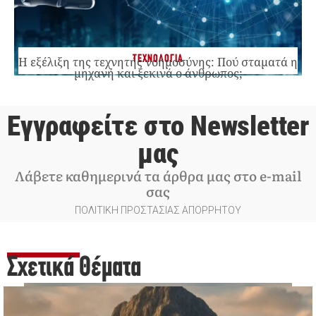
ΤΕΧΝΟΛΟΓΙΑ
Η εξέλιξη της τεχνητής νοημοσύνης: Πού σταματά η
μηχανή και ξεκινά ο άνθρωπος;
Εγγραφείτε στο Newsletter
μας
Λάβετε καθημερινά τα άρθρα μας στο e-mail
σας
ΠΟΛΙΤΙΚΗ ΠΡΟΣΤΑΣΙΑΣ ΑΠΟΡΡΗΤΟΥ
Σχετικά Θέματα