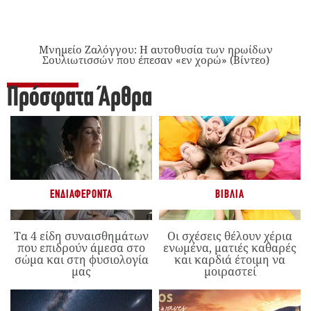
Μνημείο Ζαλόγγου: Η αυτοθυσία των ηρωίδων
Σουλιωτισσών που έπεσαν «εν χορώ» (Βίντεο)
Πρόσφατα Άρθρα
ΕΝΔΙΑΦΈΡΟΝΤΑ
ΒΙΒΛΊΑ
Τα 4 είδη συναισθημάτων
Οι σχέσεις θέλουν χέρια
που επιδρούν άμεσα στο
ενωμένα, ματιές καθαρές
σώμα και στη φυσιολογία
και καρδιά έτοιμη να
μας
μοιραστεί