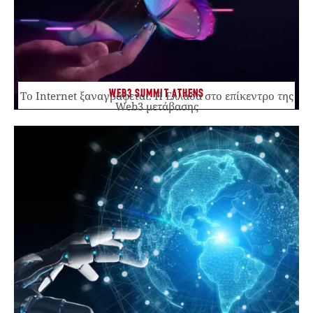
WEB3 SUMMIT ATHENS
Το Internet ξαναγράφεται. Η Ελλάδα στο επίκεντρο της
Web3 μετάβασης