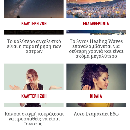
ΚΑΛΎΤΕΡΗ ΖΩΉ
ΕΝΔΙΑΦΈΡΟΝΤΑ
Το καλύτερο αγχολυτικό
Το Syros Healing Waves
είναι η παρατήρηση των
επαναλαμβάνεται για
άστρων
δεύτερη χρονιά και είναι
ακόμα μεγαλύτερο
ΚΑΛΎΤΕΡΗ ΖΩΉ
ΒΙΒΛΊΑ
Κάποια στιγμή κουράζεσαι
Αυτό Σταματάει Εδώ
να προσπαθείς να είσαι
“σωστός”