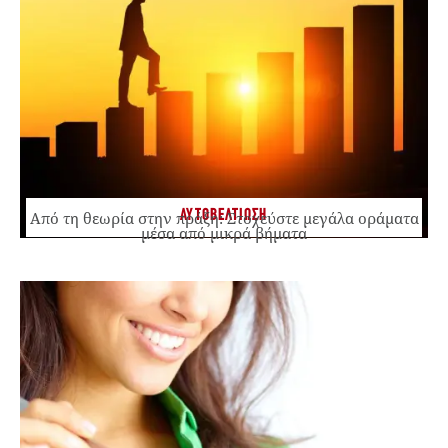
ΑΥΤΟΒΕΛΤΙΩΣΗ
Από τη θεωρία στην πράξη: Στοχεύστε μεγάλα οράματα
μέσα από μικρά βήματα