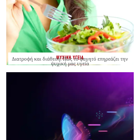
ΨΥΧΙΚΗ ΥΓΕΙΑ
Διατροφή και διάθεση: Πώς το φαγητό επηρεάζει την
ψυχική μας υγεία