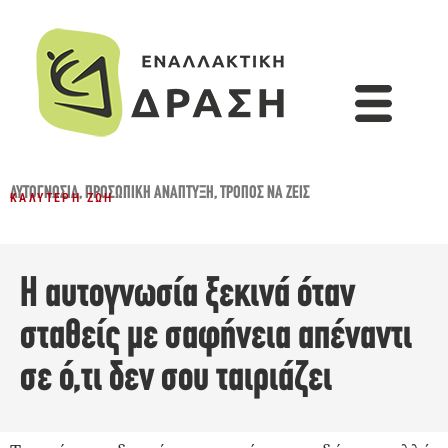
ΑΥΤΟΓΝΩΣΊΑ
,
ΠΡΟΣΩΠΙΚΉ ΑΝΆΠΤΥΞΗ
,
ΤΡΌΠΟΣ ΝΑ ΖΕΙΣ
ΚΑΛΎΤΕΡΗ ΖΩΉ
Η αυτογνωσία ξεκινά όταν
σταθείς με σαφήνεια απέναντι
σε ό,τι δεν σου ταιριάζει