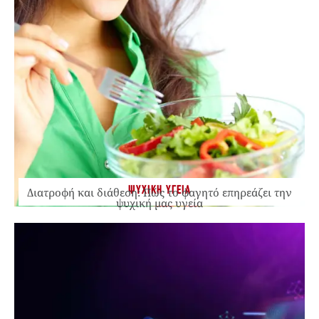
ΨΥΧΙΚΗ ΥΓΕΙΑ
Διατροφή και διάθεση: Πώς το φαγητό επηρεάζει την
ψυχική μας υγεία