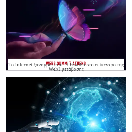
WEB3 SUMMIT ATHENS
Το Internet ξαναγράφεται. Η Ελλάδα στο επίκεντρο της
Web3 μετάβασης