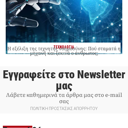
ΤΕΧΝΟΛΟΓΙΑ
Η εξέλιξη της τεχνητής νοημοσύνης: Πού σταματά η
μηχανή και ξεκινά ο άνθρωπος;
Εγγραφείτε στο Newsletter
μας
Λάβετε καθημερινά τα άρθρα μας στο e-mail
σας
ΠΟΛΙΤΙΚΗ ΠΡΟΣΤΑΣΙΑΣ ΑΠΟΡΡΗΤΟΥ