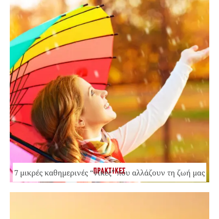
ΠΡΑΚΤΙΚΕΣ
7 μικρές καθημερινές “νίκες” που αλλάζουν τη ζωή μας