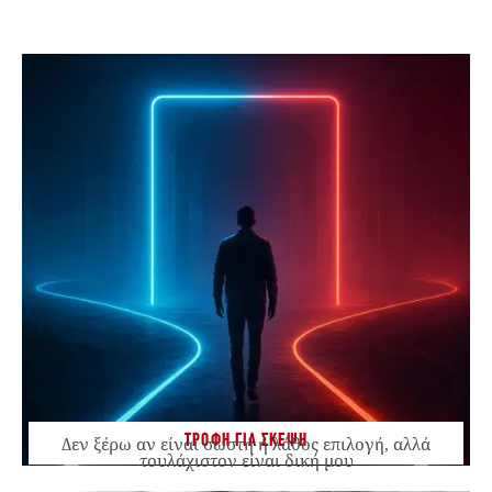
ΤΡΟΦΗ ΓΙΑ ΣΚΕΨΗ
Δεν ξέρω αν είναι σωστή ή λάθος επιλογή, αλλά
τουλάχιστον είναι δική μου