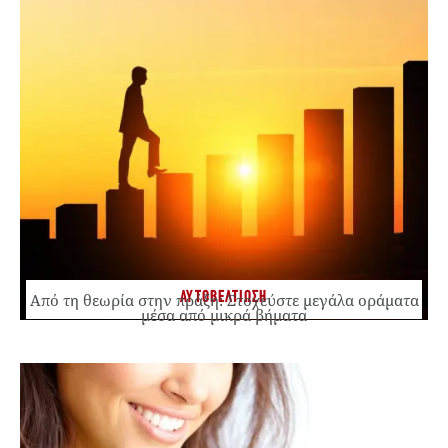
ΑΥΤΟΒΕΛΤΙΩΣΗ
Από τη θεωρία στην πράξη: Στοχεύστε μεγάλα οράματα
μέσα από μικρά βήματα