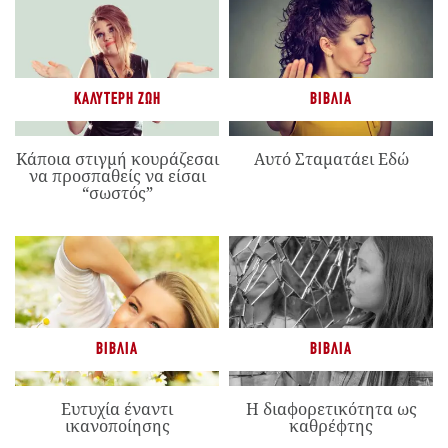
ΚΑΛΎΤΕΡΗ ΖΩΉ
ΒΙΒΛΊΑ
Κάποια στιγμή κουράζεσαι
Αυτό Σταματάει Εδώ
να προσπαθείς να είσαι
“σωστός”
ΒΙΒΛΊΑ
ΒΙΒΛΊΑ
Ευτυχία έναντι
Η διαφορετικότητα ως
ικανοποίησης
καθρέφτης