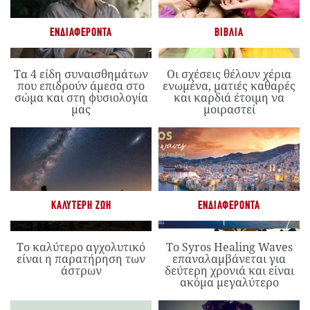
ΕΝΔΙΑΦΈΡΟΝΤΑ
ΒΙΒΛΊΑ
Τα 4 είδη συναισθημάτων
Οι σχέσεις θέλουν χέρια
που επιδρούν άμεσα στο
ενωμένα, ματιές καθαρές
σώμα και στη φυσιολογία
και καρδιά έτοιμη να
μας
μοιραστεί
ΚΑΛΎΤΕΡΗ ΖΩΉ
ΕΝΔΙΑΦΈΡΟΝΤΑ
Το καλύτερο αγχολυτικό
Το Syros Healing Waves
είναι η παρατήρηση των
επαναλαμβάνεται για
άστρων
δεύτερη χρονιά και είναι
ακόμα μεγαλύτερο