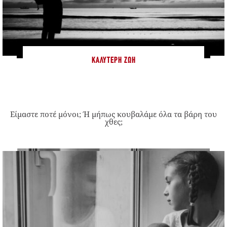
ΚΑΛΎΤΕΡΗ ΖΩΉ
Είμαστε ποτέ μόνοι; Ή μήπως κουβαλάμε όλα τα βάρη του
χθες;