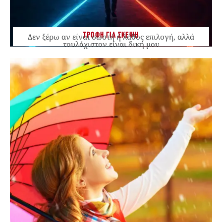
ΤΡΟΦΗ ΓΙΑ ΣΚΕΨΗ
Δεν ξέρω αν είναι σωστή ή λάθος επιλογή, αλλά
τουλάχιστον είναι δική μου