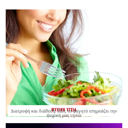
ΨΥΧΙΚΗ ΥΓΕΙΑ
Διατροφή και διάθεση: Πώς το φαγητό επηρεάζει την
ψυχική μας υγεία