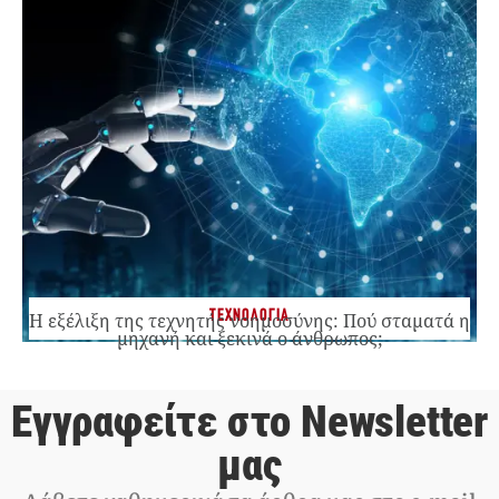
ΤΕΧΝΟΛΟΓΙΑ
Η εξέλιξη της τεχνητής νοημοσύνης: Πού σταματά η
μηχανή και ξεκινά ο άνθρωπος;
Εγγραφείτε στο Newsletter
μας