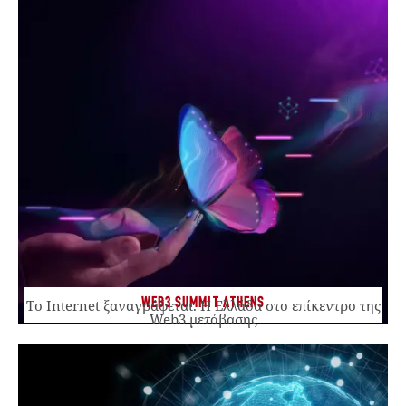
WEB3 SUMMIT ATHENS
Το Internet ξαναγράφεται. Η Ελλάδα στο επίκεντρο της
Web3 μετάβασης