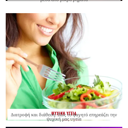
ΨΥΧΙΚΗ ΥΓΕΙΑ
Διατροφή και διάθεση: Πώς το φαγητό επηρεάζει την
ψυχική μας υγεία