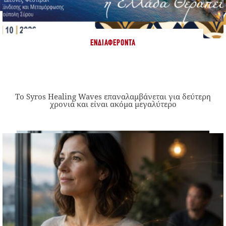
ΕΝΔΙΑΦΈΡΟΝΤΑ
Το Syros Healing Waves επαναλαμβάνεται για δεύτερη
χρονιά και είναι ακόμα μεγαλύτερο