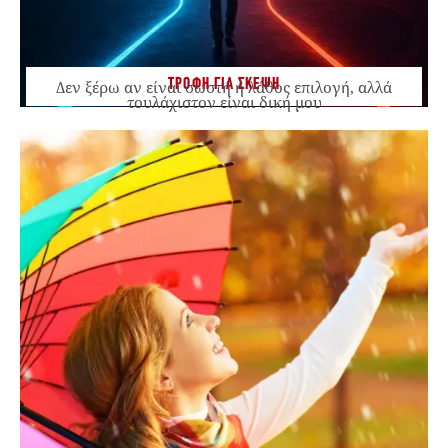
ΤΡΟΦΗ ΓΙΑ ΣΚΕΨΗ
Δεν ξέρω αν είναι σωστή ή λάθος επιλογή, αλλά
τουλάχιστον είναι δική μου