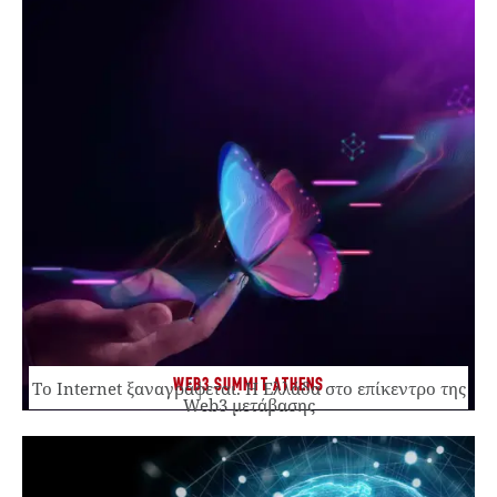
WEB3 SUMMIT ATHENS
Το Internet ξαναγράφεται. Η Ελλάδα στο επίκεντρο της
Web3 μετάβασης