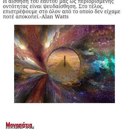
Η αίσθηση του εαυτού μας ως περιορισμένης
οντότητας είναι ψευδαίσθηση. Στο τέλος,
επιστρέφουμε στο όλον από το οποίο δεν είχαμε
ποτέ αποκοπεί.-Alan Watts
Μονοπάτια
EDITORIAL TEAM