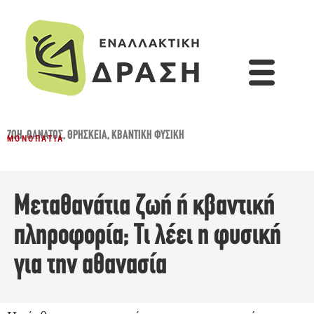
ΖΩΉ
,
ΘΆΝΑΤΟΣ
,
ΘΡΗΣΚΕΊΑ
,
ΚΒΑΝΤΙΚΉ ΦΥΣΙΚΉ
ΜΟΝΟΠΆΤΙΑ
Μεταθανάτια ζωή ή κβαντική
πληροφορία; Τι λέει η φυσική
για την αθανασία