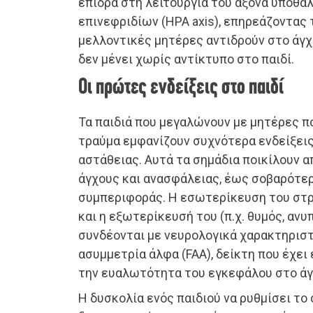
επιδρά στη λειτουργία του άξονα υποθ
επινεφριδίων (HPA axis), επηρεάζοντας 
μελλοντικές μητέρες αντιδρούν στο άγχ
δεν μένει χωρίς αντίκτυπο στο παιδί.
Οι πρώτες ενδείξεις στο παιδί
Τα παιδιά που μεγαλώνουν με μητέρες 
τραύμα εμφανίζουν συχνότερα ενδείξει
αστάθειας. Αυτά τα σημάδια ποικίλουν 
άγχους και ανασφάλειας, έως σοβαρότε
συμπεριφοράς. Η εσωτερίκευση του στρε
και η εξωτερίκευσή του (π.χ. θυμός, ανυ
συνδέονται με νευρολογικά χαρακτηρισ
ασυμμετρία άλφα (FAA), δείκτη που έχει
την ευαλωτότητα του εγκεφάλου στο άγχος
Η δυσκολία ενός παιδιού να ρυθμίσει το 