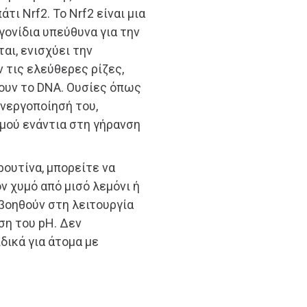
ι Nrf2. Το Nrf2 είναι μια
γονίδια υπεύθυνα για την
αι, ενισχύει την
τις ελεύθερες ρίζες,
ουν το DNA. Ουσίες όπως
νεργοποίησή του,
σμού ενάντια στη γήρανση
ουτίνα, μπορείτε να
ν χυμό από μισό λεμόνι ή
 βοηθούν στη λειτουργία
ση του pH. Δεν
δικά για άτομα με