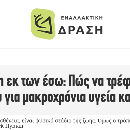
η εκ των έσω: Πώς να τρέφ
υ για μακροχρόνια υγεία κ
ασθένεια, είναι φυσικό στάδιο της ζωής. Όμως ο τρό
ark Hyman