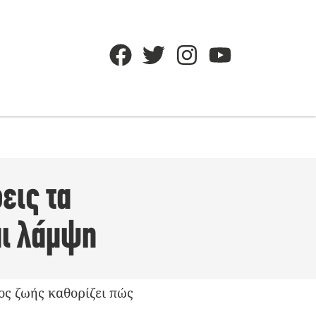
εις τα
αι λάμψη
πος ζωής καθορίζει πώς