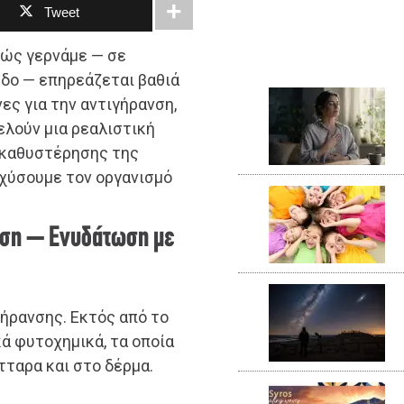
Tweet
πώς γερνάμε — σε
εδο — επηρεάζεται βαθιά
ες για την αντιγήρανση,
ελούν μια ρεαλιστική
 καθυστέρησης της
σχύσουμε τον οργανισμό
άση – Ενυδάτωση με
ήρανσης. Εκτός από το
ά φυτοχημικά, τα οποία
ταρα και στο δέρμα.