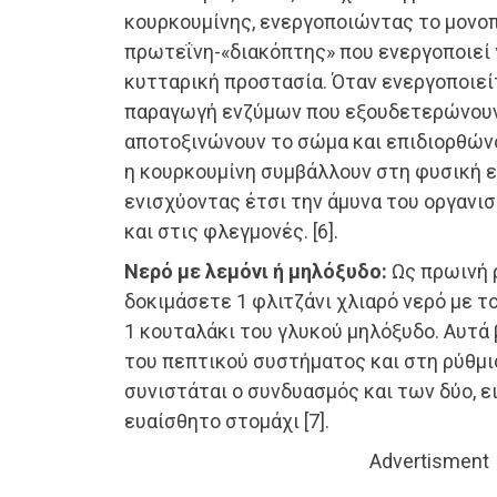
κουρκουμίνης, ενεργοποιώντας το μονοπάτ
πρωτεΐνη-«διακόπτης» που ενεργοποιεί 
κυτταρική προστασία. Όταν ενεργοποιείτ
παραγωγή ενζύμων που εξουδετερώνουν 
αποτοξινώνουν το σώμα και επιδιορθών
η κουρκουμίνη συμβάλλουν στη φυσική ε
ενισχύοντας έτσι την άμυνα του οργανι
και στις φλεγμονές. [6].
Νερό με λεμόνι ή μηλόξυδο:
Ως πρωινή ρ
δοκιμάσετε 1 φλιτζάνι χλιαρό νερό με το
1 κουταλάκι του γλυκού μηλόξυδο. Αυτά
του πεπτικού συστήματος και στη ρύθμι
συνιστάται ο συνδυασμός και των δύο, ει
ευαίσθητο στομάχι [7].
Advertisment