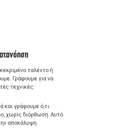
κατανόηση
γκεκριμένο ταλέντο ή
υμε. Γράφουμε για να
τές τεχνικές:
ά και γράφουμε ό,τι
ρο, χωρίς διόρθωση. Αυτό
την αποκάλυψη