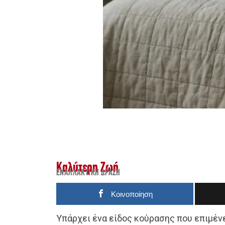
Καλύτερη Ζωή
ΕΝΑΛΛΑΚΤΙΚΉ ΔΡΆΣΗ
Κοινοποίηση
Υπάρχει ένα είδος κούρασης που επιμένε