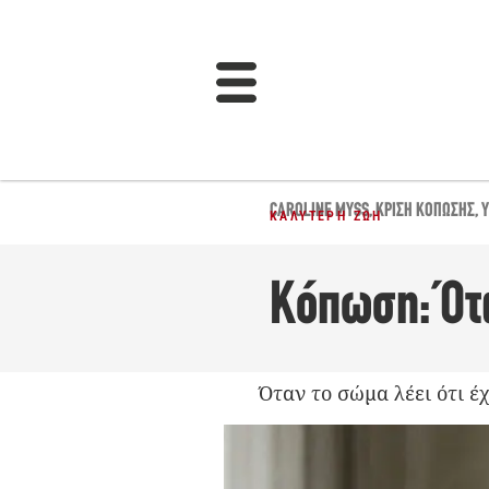
CAROLINE MYSS
,
ΚΡΊΣΗ ΚΌΠΩΣΗΣ
,
ΚΑΛΎΤΕΡΗ ΖΩΉ
Κόπωση: Ότα
Όταν το σώμα λέει ότι έ