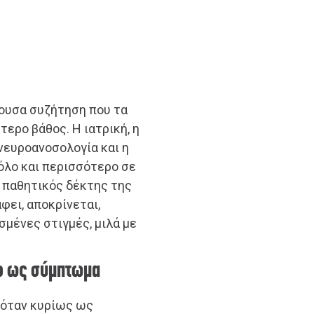
ρουσα συζήτηση που τα
τερο βάθος. Η ιατρική, η
νευροανοσολογία και η
όλο και περισσότερο σε
ι παθητικός δέκτης της
φει, αποκρίνεται,
σμένες στιγμές, μιλά με
νο ως σύμπτωμα
ζόταν κυρίως ως