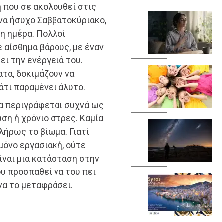
η που σε ακολουθεί στις
ένα ήσυχο Σαββατοκύριακο,
 η ημέρα. Πολλοί
 αίσθημα βάρους, με έναν
ει την ενέργειά του.
τα, δοκιμάζουν να
άτι παραμένει άλυτο.
ία περιγράφεται συχνά ως
ση ή χρόνιο στρες. Καμία
λήρως το βίωμα. Γιατί
μόνο εργασιακή, ούτε
ίναι μια κατάσταση στην
υ προσπαθεί να του πει
 να το μεταφράσει.