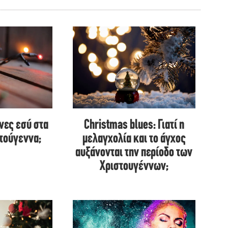
ινες εσύ στα
Christmas blues: Γιατί η
στούγεννα;
μελαγχολία και το άγχος
αυξάνονται την περίοδο των
Χριστουγέννων;