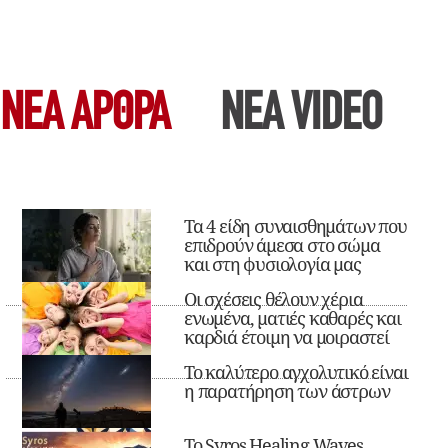
ΝΕΑ ΆΡΘΡΑ
ΝΕΑ VIDEO
Τα 4 είδη συναισθημάτων που
επιδρούν άμεσα στο σώμα
και στη φυσιολογία μας
Οι σχέσεις θέλουν χέρια
ενωμένα, ματιές καθαρές και
καρδιά έτοιμη να μοιραστεί
Το καλύτερο αγχολυτικό είναι
η παρατήρηση των άστρων
Το Syros Healing Waves