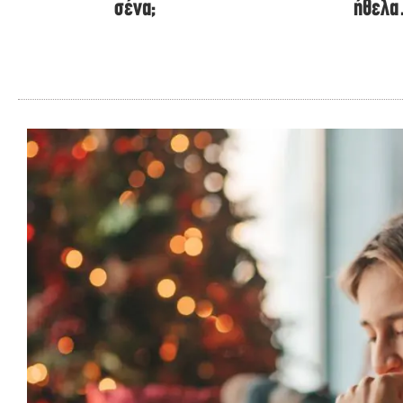
σένα;
ήθελ