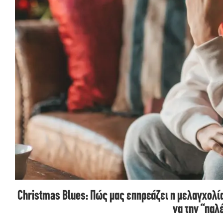
Christmas Blues: Πώς μας επηρεάζει η μελαγχολί
να την “πα