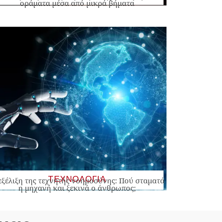
οράματα μέσα από μικρά βήματα
ΤΕΧΝΟΛΟΓΙΑ
εξέλιξη της τεχνητής νοημοσύνης: Πού σταματά
η μηχανή και ξεκινά ο άνθρωπος;