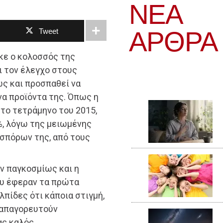
ΝΕΑ
ΆΡΘΡΑ
Tweet
κε ο κολοσσός της
ι τον έλεγχο στους
ς και προσπαθεί να
να προϊόντα της. Όπως η
ώτο τετράμηνο του 2015,
%, λόγω της μειωμένης
σπόρων της, από τους
ν παγκοσμίως και η
ου έφεραν τα πρώτα
λπίδες ότι κάποια στιγμή,
 απαγορευτούν
ς καλός.