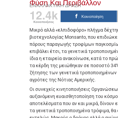
Φύση Και Περιβάλλον
ΕΝΑΛΛΑΚΤΙΚΉ ΔΡΆΣΗ
12.4k
Κοινοποίηση
Κοινοποιήσεις
Μικρό αλλά «ελπιδοφόρο» πλήγμα δέχτη
βιοτεχνολογίας Monsanto, που επιδιώκε
πόρους παραγωγής τροφίμων παγκοσμίω
επιβάλει έτσι, τα γενετικά τροποποιημέ
ίδια η εταιρεία ανακοίνωσε, κατά το πρ
τα κέρδη της μειώθηκαν σε ποσοστό 34
ζήτησης των γενετικά τροποποιημένων 
αγρότες της Νότιας Αμερικής.
Οι συνεχείς κινητοποιήσεις Οργανώσεω
αυξανόμενη ευαισθητοποίηση του κόσμ
αποτελέσματα που αν και μικρά, δίνουν ε
τα γενετικά τροποποιημένα τρόφιμα, θα
εντελώς. Μακρύς ο δρόμος αλλά ο αγώνα