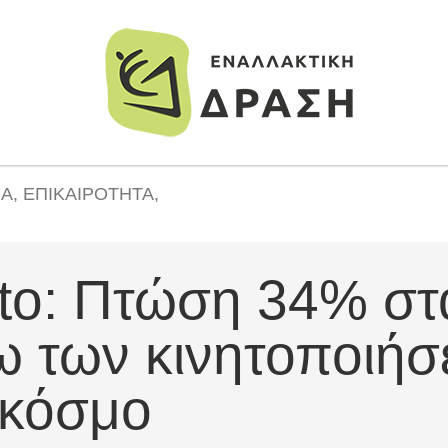
ΙΑ
,
ΕΠΙΚΑΙΡΌΤΗΤΑ
,
o: Πτώση 34% στ
ω των κινητοποιήσ
 κόσμο