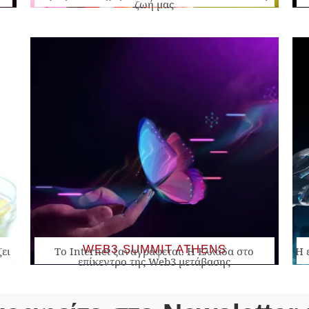
ζωή μας
WEB3 SUMMIT ATHENS
ζει
Το Internet ξαναγράφεται. Η Ελλάδα στο
Η 
επίκεντρο της Web3 μετάβασης