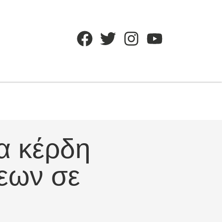
α κέρδη
εων σε