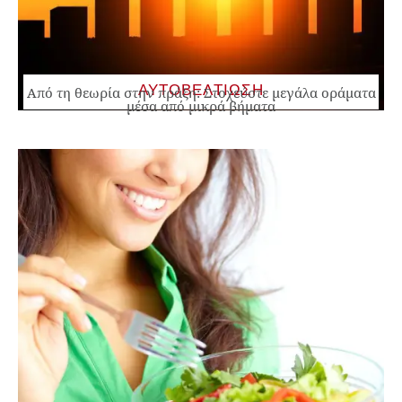
ΑΥΤΟΒΕΛΤΙΩΣΗ
Από τη θεωρία στην πράξη: Στοχεύστε μεγάλα οράματα
μέσα από μικρά βήματα