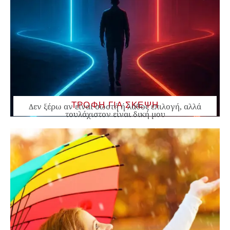
ΤΡΟΦΗ ΓΙΑ ΣΚΕΨΗ
Δεν ξέρω αν είναι σωστή ή λάθος επιλογή, αλλά
τουλάχιστον είναι δική μου