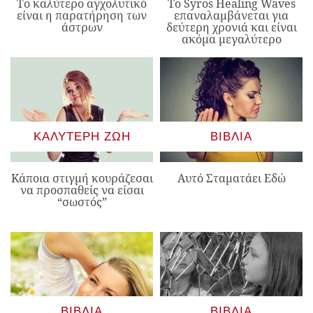
Το καλύτερο αγχολυτικό
Το Syros Healing Waves
είναι η παρατήρηση των
επαναλαμβάνεται για
άστρων
δεύτερη χρονιά και είναι
ακόμα μεγαλύτερο
ΚΑΛΎΤΕΡΗ ΖΩΉ
ΒΙΒΛΊΑ
Κάποια στιγμή κουράζεσαι
Αυτό Σταματάει Εδώ
να προσπαθείς να είσαι
“σωστός”
ΒΙΒΛΊΑ
ΒΙΒΛΊΑ