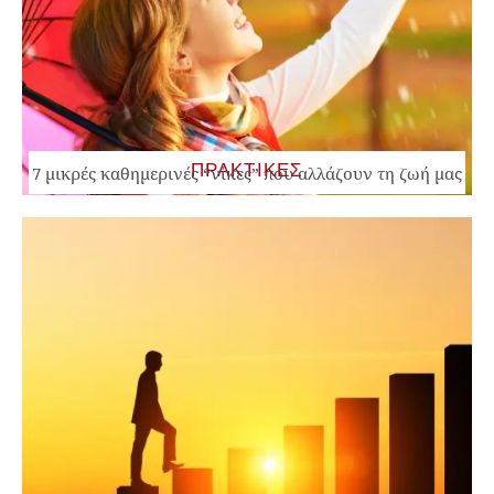
ΠΡΑΚΤΙΚΕΣ
7 μικρές καθημερινές “νίκες” που αλλάζουν τη ζωή μας