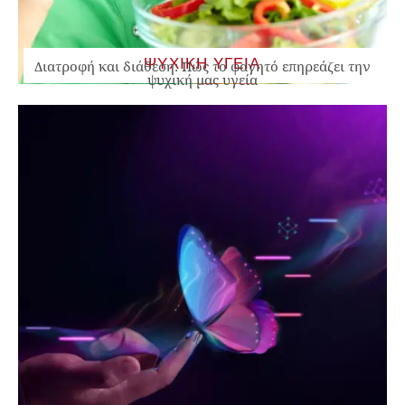
ΨΥΧΙΚΗ ΥΓΕΙΑ
Διατροφή και διάθεση: Πώς το φαγητό επηρεάζει την
ψυχική μας υγεία