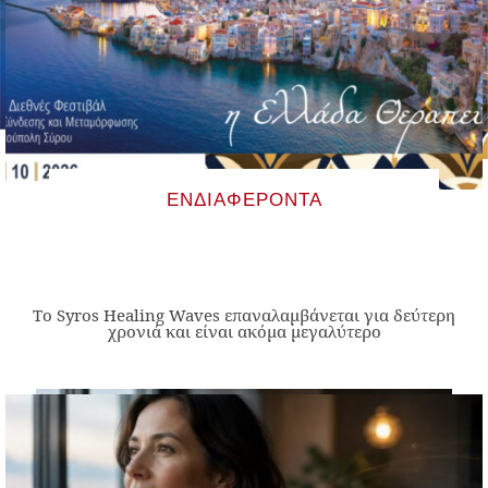
ΕΝΔΙΑΦΈΡΟΝΤΑ
Το Syros Healing Waves επαναλαμβάνεται για δεύτερη
χρονιά και είναι ακόμα μεγαλύτερο