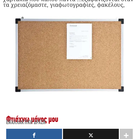
τα χρειαζόμαστε, γιαφωτογραφίες, φακέλους,
Φτιάχνω μόνος μου
ΕΝΑΛΛΑΚΤΙΚΉ ΔΡΆΣΗ