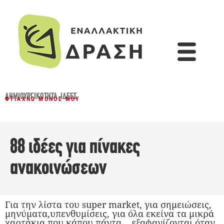
ΔΗΜΙΟΥΡΓΙΚΌΤΗΤΑ
,
ΙΔΈΕΣ
ΦΤΙΆΧΝΩ ΜΌΝΟΣ ΜΟΥ
88 ιδέες για πίνακες
ανακοινώσεων
Για την λίστα του super market, για σημειώσεις,
μηνύματα,υπενθυμίσεις, για όλα εκείνα τα μικρά
χαρτάκια που κάπου πάντα …εξαφανίζονται όταν