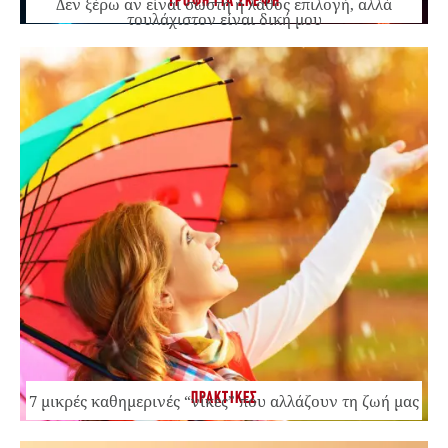
ΤΡΟΦΗ ΓΙΑ ΣΚΕΨΗ
Δεν ξέρω αν είναι σωστή ή λάθος επιλογή, αλλά
τουλάχιστον είναι δική μου
ΠΡΑΚΤΙΚΕΣ
7 μικρές καθημερινές “νίκες” που αλλάζουν τη ζωή μας