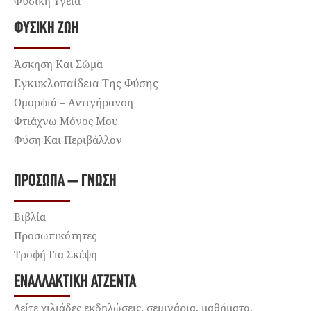
Φυσική Υγεία
ΦΥΣΙΚΉ ΖΩΉ
Άσκηση Και Σώμα
Εγκυκλοπαίδεια Της Φύσης
Ομορφιά – Αντιγήρανση
Φτιάχνω Μόνος Μου
Φύση Και Περιβάλλον
ΠΡΌΣΩΠΑ – ΓΝΏΣΗ
Βιβλία
Προσωπικότητες
Τροφή Για Σκέψη
ΕΝΑΛΛΑΚΤΙΚΉ ΑΤΖΈΝΤΑ
Δείτε χιλιάδες εκδηλώσεις, σεμινάρια, μαθήματα,