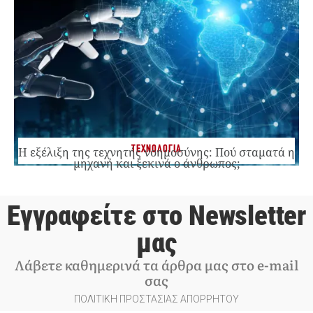
ΤΕΧΝΟΛΟΓΙΑ
Η εξέλιξη της τεχνητής νοημοσύνης: Πού σταματά η
μηχανή και ξεκινά ο άνθρωπος;
Εγγραφείτε στο Newsletter
μας
Λάβετε καθημερινά τα άρθρα μας στο e-mail
σας
ΠΟΛΙΤΙΚΗ ΠΡΟΣΤΑΣΙΑΣ ΑΠΟΡΡΗΤΟΥ