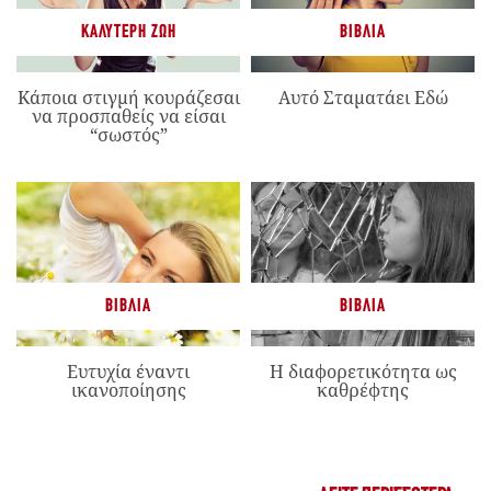
ΚΑΛΎΤΕΡΗ ΖΩΉ
ΒΙΒΛΊΑ
Κάποια στιγμή κουράζεσαι
Αυτό Σταματάει Εδώ
να προσπαθείς να είσαι
“σωστός”
ΒΙΒΛΊΑ
ΒΙΒΛΊΑ
Ευτυχία έναντι
Η διαφορετικότητα ως
ικανοποίησης
καθρέφτης