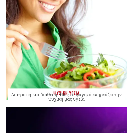
ΨΥΧΙΚΗ ΥΓΕΙΑ
Διατροφή και διάθεση: Πώς το φαγητό επηρεάζει την
ψυχική μας υγεία