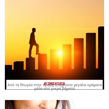
ΑΥΤΟΒΕΛΤΙΩΣΗ
Από τη θεωρία στην πράξη: Στοχεύστε μεγάλα οράματα
μέσα από μικρά βήματα