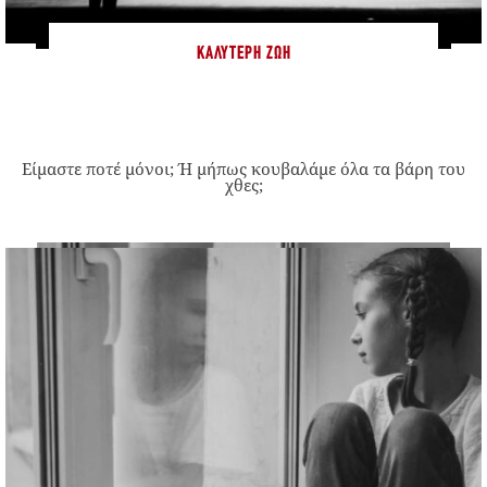
ΚΑΛΎΤΕΡΗ ΖΩΉ
Είμαστε ποτέ μόνοι; Ή μήπως κουβαλάμε όλα τα βάρη του
χθες;