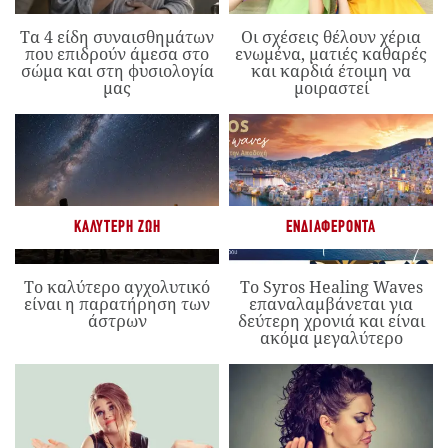
Τα 4 είδη συναισθημάτων
Οι σχέσεις θέλουν χέρια
που επιδρούν άμεσα στο
ενωμένα, ματιές καθαρές
σώμα και στη φυσιολογία
και καρδιά έτοιμη να
μας
μοιραστεί
ΚΑΛΎΤΕΡΗ ΖΩΉ
ΕΝΔΙΑΦΈΡΟΝΤΑ
Το καλύτερο αγχολυτικό
Το Syros Healing Waves
είναι η παρατήρηση των
επαναλαμβάνεται για
άστρων
δεύτερη χρονιά και είναι
ακόμα μεγαλύτερο