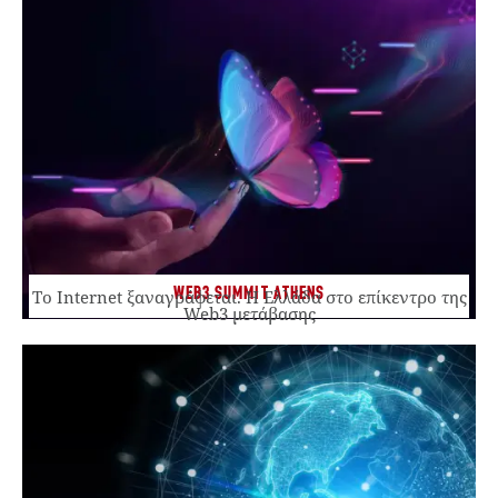
WEB3 SUMMIT ATHENS
Το Internet ξαναγράφεται. Η Ελλάδα στο επίκεντρο της
Web3 μετάβασης