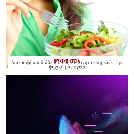
ΨΥΧΙΚΗ ΥΓΕΙΑ
Διατροφή και διάθεση: Πώς το φαγητό επηρεάζει την
ψυχική μας υγεία