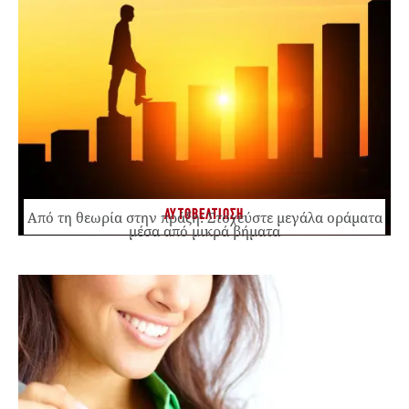
ΑΥΤΟΒΕΛΤΙΩΣΗ
Από τη θεωρία στην πράξη: Στοχεύστε μεγάλα οράματα
μέσα από μικρά βήματα