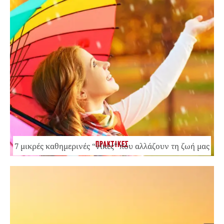
ΠΡΑΚΤΙΚΕΣ
7 μικρές καθημερινές “νίκες” που αλλάζουν τη ζωή μας