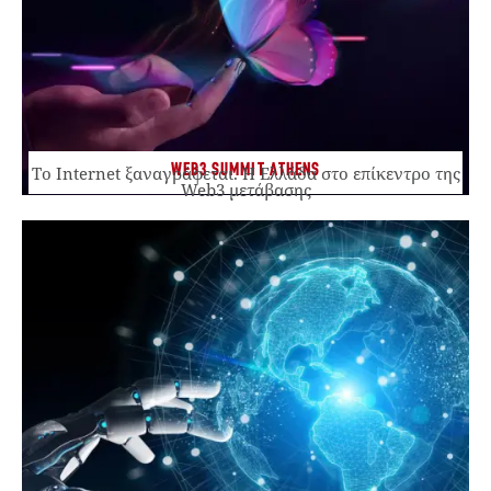
WEB3 SUMMIT ATHENS
Το Internet ξαναγράφεται. Η Ελλάδα στο επίκεντρο της
Web3 μετάβασης