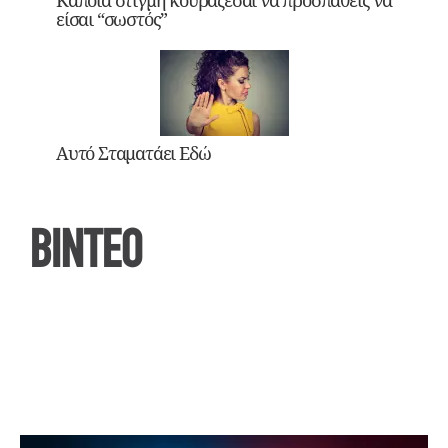
Κάποια στιγμή κουράζεσαι να προσπαθείς να
είσαι “σωστός”
Αυτό Σταματάει Εδώ
ΒΙΝΤΕΟ