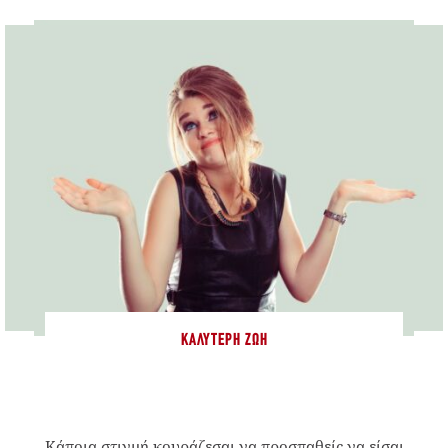
ΚΑΛΎΤΕΡΗ ΖΩΉ
Κάποια στιγμή κουράζεσαι να προσπαθείς να είσαι