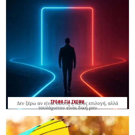
ΤΡΟΦΗ ΓΙΑ ΣΚΕΨΗ
Δεν ξέρω αν είναι σωστή ή λάθος επιλογή, αλλά
τουλάχιστον είναι δική μου