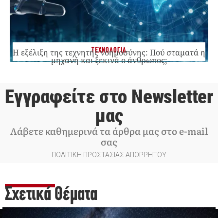
ΤΕΧΝΟΛΟΓΙΑ
Η εξέλιξη της τεχνητής νοημοσύνης: Πού σταματά η
μηχανή και ξεκινά ο άνθρωπος;
Εγγραφείτε στο Newsletter
μας
Λάβετε καθημερινά τα άρθρα μας στο e-mail
σας
ΠΟΛΙΤΙΚΗ ΠΡΟΣΤΑΣΙΑΣ ΑΠΟΡΡΗΤΟΥ
Σχετικά Θέματα