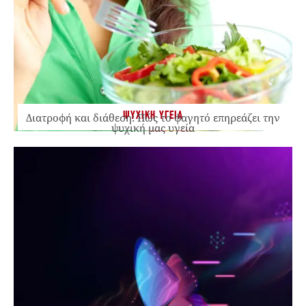
ΨΥΧΙΚΗ ΥΓΕΙΑ
Διατροφή και διάθεση: Πώς το φαγητό επηρεάζει την
ψυχική μας υγεία