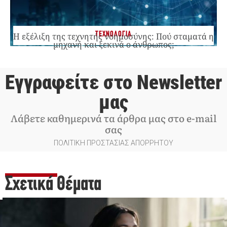
ΤΕΧΝΟΛΟΓΙΑ
Η εξέλιξη της τεχνητής νοημοσύνης: Πού σταματά η
μηχανή και ξεκινά ο άνθρωπος;
Εγγραφείτε στο Newsletter
μας
Λάβετε καθημερινά τα άρθρα μας στο e-mail
σας
ΠΟΛΙΤΙΚΗ ΠΡΟΣΤΑΣΙΑΣ ΑΠΟΡΡΗΤΟΥ
Σχετικά Θέματα