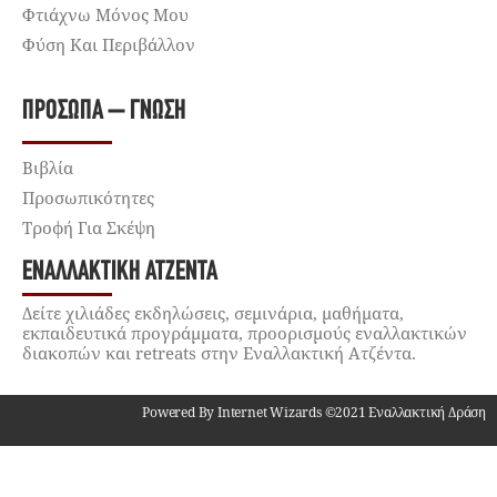
Φτιάχνω Μόνος Μου
Φύση Και Περιβάλλον
ΠΡΌΣΩΠΑ – ΓΝΏΣΗ
Βιβλία
Προσωπικότητες
Τροφή Για Σκέψη
ΕΝΑΛΛΑΚΤΙΚΉ ΑΤΖΈΝΤΑ
Δείτε χιλιάδες εκδηλώσεις, σεμινάρια, μαθήματα,
εκπαιδευτικά προγράμματα, προορισμούς εναλλακτικών
διακοπών και retreats στην Εναλλακτική Ατζέντα.
Powered By Internet Wizards ©2021 Εναλλακτική Δράση