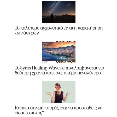
Το καλύτερο αγχολυτικό είναι η παρατήρηση
των άστρων
Το Syros Healing Waves επαναλαμβάνεται για
δεύτερη χρονιά και είναι ακόμα μεγαλύτερο
Κάποια στιγμή κουράζεσαι να προσπαθείς να
είσαι “σωστός”