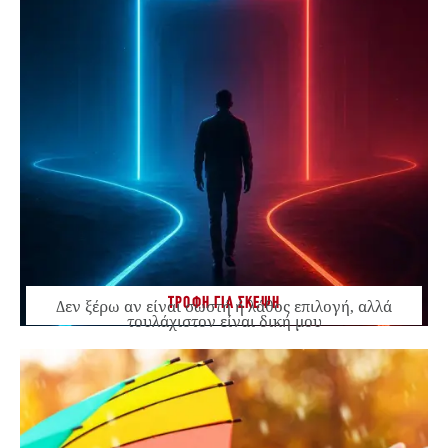
ΤΡΟΦΗ ΓΙΑ ΣΚΕΨΗ
Δεν ξέρω αν είναι σωστή ή λάθος επιλογή, αλλά
τουλάχιστον είναι δική μου