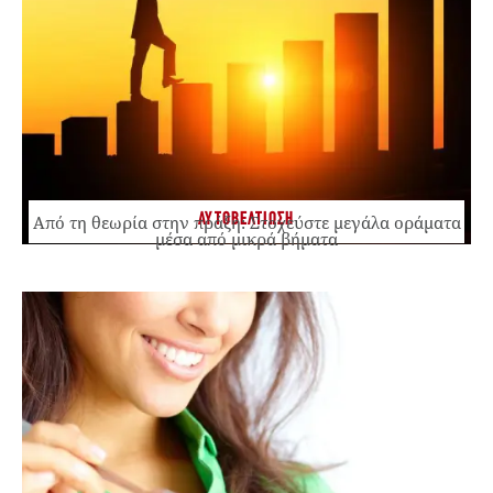
ΑΥΤΟΒΕΛΤΙΩΣΗ
Από τη θεωρία στην πράξη: Στοχεύστε μεγάλα οράματα
μέσα από μικρά βήματα