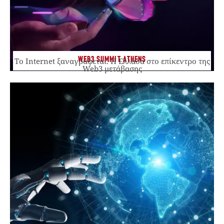
WEB3 SUMMIT ATHENS
Το Internet ξαναγράφεται. Η Ελλάδα στο επίκεντρο της
Web3 μετάβασης