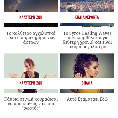
ΚΑΛΎΤΕΡΗ ΖΩΉ
ΕΝΔΙΑΦΈΡΟΝΤΑ
Το καλύτερο αγχολυτικό
Το Syros Healing Waves
είναι η παρατήρηση των
επαναλαμβάνεται για
άστρων
δεύτερη χρονιά και είναι
ακόμα μεγαλύτερο
ΚΑΛΎΤΕΡΗ ΖΩΉ
ΒΙΒΛΊΑ
Κάποια στιγμή κουράζεσαι
Αυτό Σταματάει Εδώ
να προσπαθείς να είσαι
“σωστός”