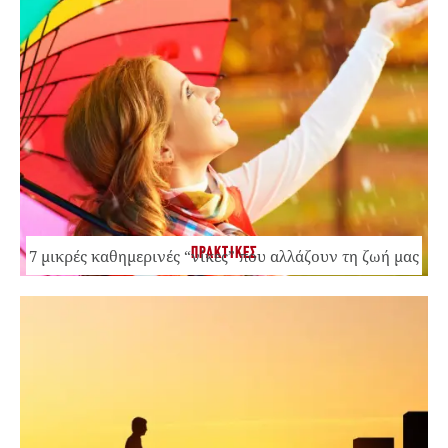
ΠΡΑΚΤΙΚΕΣ
7 μικρές καθημερινές “νίκες” που αλλάζουν τη ζωή μας