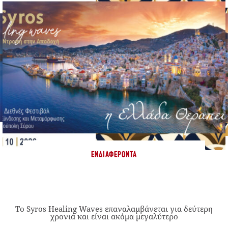
ΕΝΔΙΑΦΈΡΟΝΤΑ
Το Syros Healing Waves επαναλαμβάνεται για δεύτερη
χρονιά και είναι ακόμα μεγαλύτερο