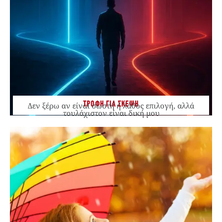
ΤΡΟΦΗ ΓΙΑ ΣΚΕΨΗ
Δεν ξέρω αν είναι σωστή ή λάθος επιλογή, αλλά
τουλάχιστον είναι δική μου