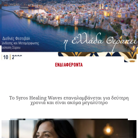
ΕΝΔΙΑΦΈΡΟΝΤΑ
Το Syros Healing Waves επαναλαμβάνεται για δεύτερη
χρονιά και είναι ακόμα μεγαλύτερο