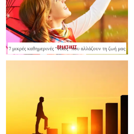
ΠΡΑΚΤΙΚΕΣ
7 μικρές καθημερινές “νίκες” που αλλάζουν τη ζωή μας