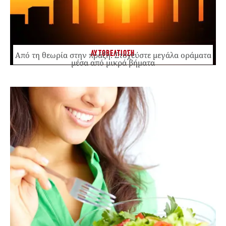
ΑΥΤΟΒΕΛΤΙΩΣΗ
Από τη θεωρία στην πράξη: Στοχεύστε μεγάλα οράματα
μέσα από μικρά βήματα