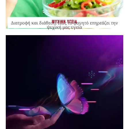
ΨΥΧΙΚΗ ΥΓΕΙΑ
Διατροφή και διάθεση: Πώς το φαγητό επηρεάζει την
ψυχική μας υγεία