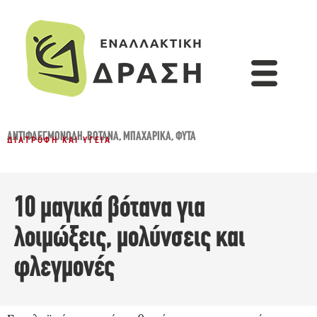
ΑΝΤΙΦΛΕΓΜΟΝΏΔΗ
,
ΒΌΤΑΝΑ
,
ΜΠΑΧΑΡΙΚΆ
,
ΦΥΤΆ
ΔΙΑΤΡΟΦΉ ΚΑΙ ΥΓΕΊΑ
10 μαγικά βότανα για
λοιμώξεις, μολύνσεις και
φλεγμονές