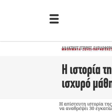
ΔΙΔΑΚΤΙΚΈΣ ΙΣΤΟΡΊΕΣ
,
ΕΛΠΙΔΟΦΌΡ
ΜΑΘΉΜΑΤΑ ΖΩΉΣ
/
ΠΑΡΑΒΟΛΈΣ
Η ιστορία τ
ισχυρό μάθ
Η απίστευτη ιστορία της
να αναθρέψει 30 εγκατα