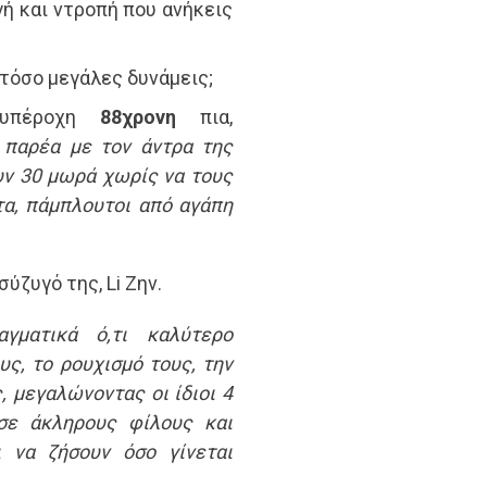
γή και ντροπή που ανήκεις
 τόσο μεγάλες δυνάμεις;
 υπέροχη
88χρονη
πια,
 παρέα με τον άντρα της
ν 30 μωρά χωρίς να τους
α, πάμπλουτοι από αγάπη
ύζυγό της, Li Ζην.
γματικά ό,τι καλύτερο
υς, το ρουχισμό τους, την
, μεγαλώνοντας οι ίδιοι 4
σε άκληρους φίλους και
 να ζήσουν όσο γίνεται