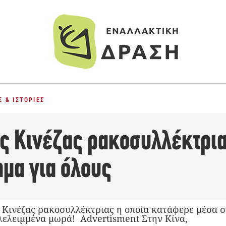
Α
 & ΙΣΤΟΡΊΕΣ
ης Κινέζας ρακοσυλλέκτρια
ημα για όλους
 Κινέζας ρακοσυλλέκτριας η οποία κατάφερε μέσα σ
λελειμμένα μωρά! Advertisment Στην Κίνα,