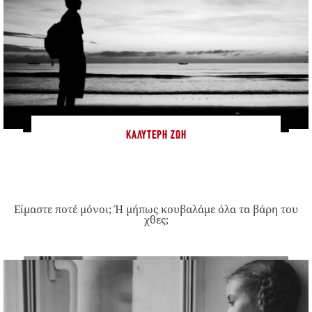
ΚΑΛΎΤΕΡΗ ΖΩΉ
Είμαστε ποτέ μόνοι; Ή μήπως κουβαλάμε όλα τα βάρη του
χθες;