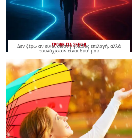
ΤΡΟΦΗ ΓΙΑ ΣΚΕΨΗ
Δεν ξέρω αν είναι σωστή ή λάθος επιλογή, αλλά
τουλάχιστον είναι δική μου