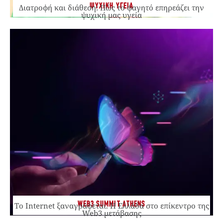
ΨΥΧΙΚΗ ΥΓΕΙΑ
Διατροφή και διάθεση: Πώς το φαγητό επηρεάζει την
ψυχική μας υγεία
WEB3 SUMMIT ATHENS
Το Internet ξαναγράφεται. Η Ελλάδα στο επίκεντρο της
Web3 μετάβασης