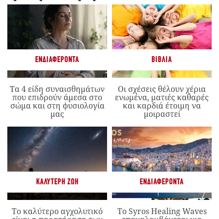
ΕΝΔΙΑΦΈΡΟΝΤΑ
ΒΙΒΛΊΑ
Τα 4 είδη συναισθημάτων
Οι σχέσεις θέλουν χέρια
που επιδρούν άμεσα στο
ενωμένα, ματιές καθαρές
σώμα και στη φυσιολογία
και καρδιά έτοιμη να
μας
μοιραστεί
ΚΑΛΎΤΕΡΗ ΖΩΉ
ΕΝΔΙΑΦΈΡΟΝΤΑ
Το καλύτερο αγχολυτικό
Το Syros Healing Waves