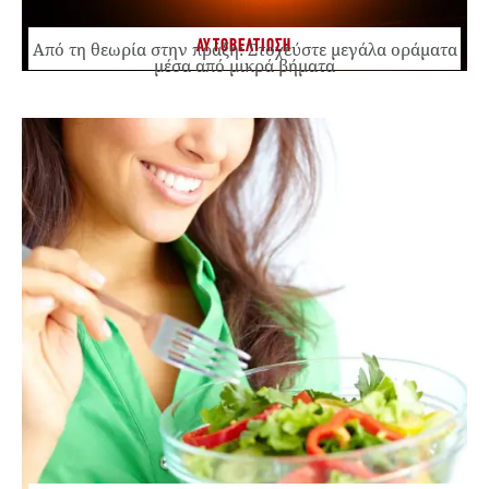
ΑΥΤΟΒΕΛΤΙΩΣΗ
Από τη θεωρία στην πράξη: Στοχεύστε μεγάλα οράματα
μέσα από μικρά βήματα