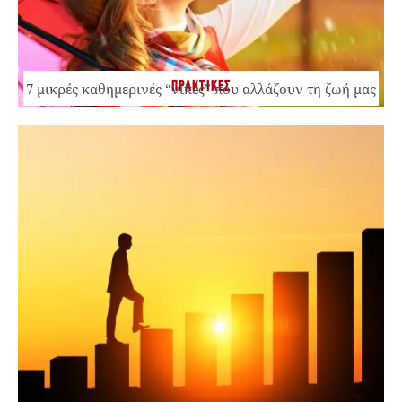
ΠΡΑΚΤΙΚΕΣ
7 μικρές καθημερινές “νίκες” που αλλάζουν τη ζωή μας