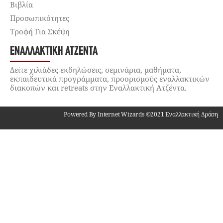
Βιβλία
Προσωπικότητες
Τροφή Για Σκέψη
ΕΝΑΛΛΑΚΤΙΚΉ ΑΤΖΈΝΤΑ
Δείτε χιλιάδες εκδηλώσεις, σεμινάρια, μαθήματα,
εκπαιδευτικά προγράμματα, προορισμούς εναλλακτικών
διακοπών και retreats στην Εναλλακτική Ατζέντα.
Powered By Internet Wizards ©2021 Εναλλακτική Δράση