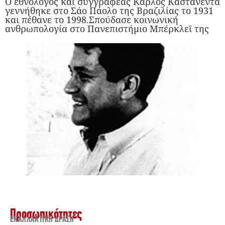
Ο εθνολόγος και συγγραφέας Κάρλος Καστανέντα
γεννήθηκε στο Σάο Πάολο της Βραζιλίας το 1931
και πέθανε το 1998.Σπούδασε κοινωνική
ανθρωπολογία στο Πανεπιστήμιο Μπέρκλεϊ της
Προσωπικότητες
ΕΝΑΛΛΑΚΤΙΚΉ ΔΡΆΣΗ