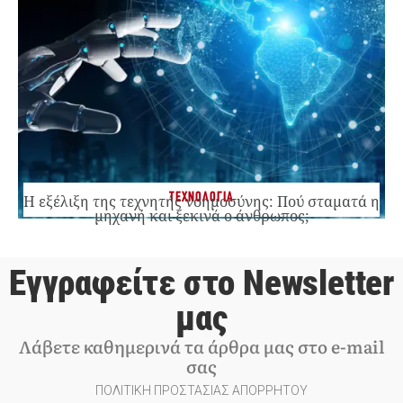
ΤΕΧΝΟΛΟΓΙΑ
Η εξέλιξη της τεχνητής νοημοσύνης: Πού σταματά η
μηχανή και ξεκινά ο άνθρωπος;
Εγγραφείτε στο Newsletter
μας
Λάβετε καθημερινά τα άρθρα μας στο e-mail
σας
ΠΟΛΙΤΙΚΗ ΠΡΟΣΤΑΣΙΑΣ ΑΠΟΡΡΗΤΟΥ