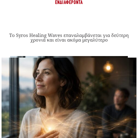
ΕΝΔΙΑΦΈΡΟΝΤΑ
Το Syros Healing Waves επαναλαμβάνεται για δεύτερη
χρονιά και είναι ακόμα μεγαλύτερο