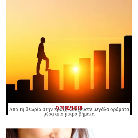
ΑΥΤΟΒΕΛΤΙΩΣΗ
Από τη θεωρία στην πράξη: Στοχεύστε μεγάλα οράματα
μέσα από μικρά βήματα