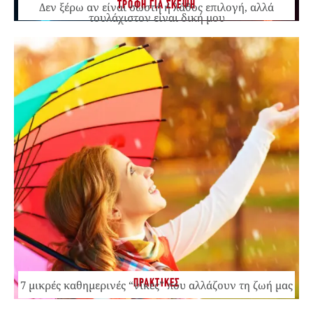
ΤΡΟΦΗ ΓΙΑ ΣΚΕΨΗ
Δεν ξέρω αν είναι σωστή ή λάθος επιλογή, αλλά
τουλάχιστον είναι δική μου
ΠΡΑΚΤΙΚΕΣ
7 μικρές καθημερινές “νίκες” που αλλάζουν τη ζωή μας