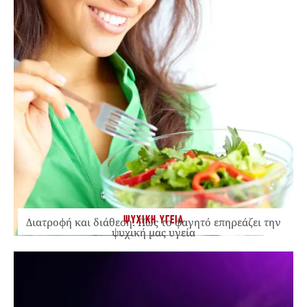
ΨΥΧΙΚΗ ΥΓΕΙΑ
Διατροφή και διάθεση: Πώς το φαγητό επηρεάζει την
ψυχική μας υγεία