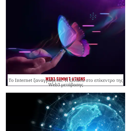
WEB3 SUMMIT ATHENS
Το Internet ξαναγράφεται. Η Ελλάδα στο επίκεντρο της
Web3 μετάβασης