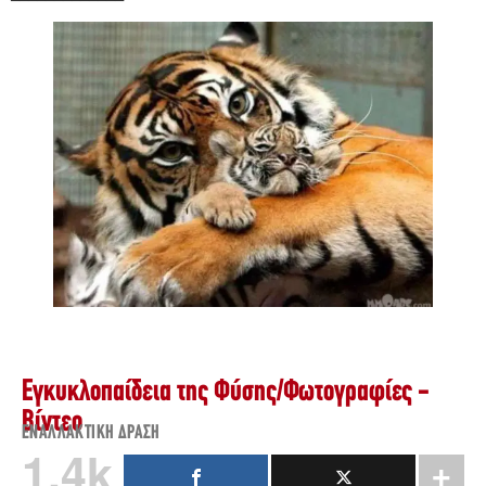
Εγκυκλοπαίδεια της Φύσης
/
Φωτογραφίες -
Βίντεο
ΕΝΑΛΛΑΚΤΙΚΉ ΔΡΆΣΗ
1.4k