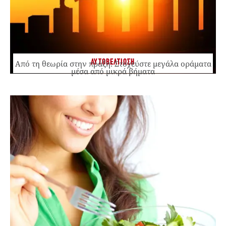
ΑΥΤΟΒΕΛΤΙΩΣΗ
Από τη θεωρία στην πράξη: Στοχεύστε μεγάλα οράματα
μέσα από μικρά βήματα