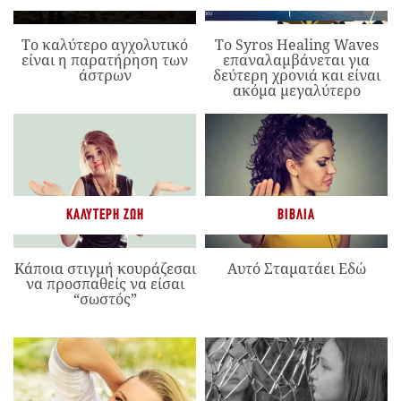
Το καλύτερο αγχολυτικό
Το Syros Healing Waves
είναι η παρατήρηση των
επαναλαμβάνεται για
άστρων
δεύτερη χρονιά και είναι
ακόμα μεγαλύτερο
ΚΑΛΎΤΕΡΗ ΖΩΉ
ΒΙΒΛΊΑ
Κάποια στιγμή κουράζεσαι
Αυτό Σταματάει Εδώ
να προσπαθείς να είσαι
“σωστός”