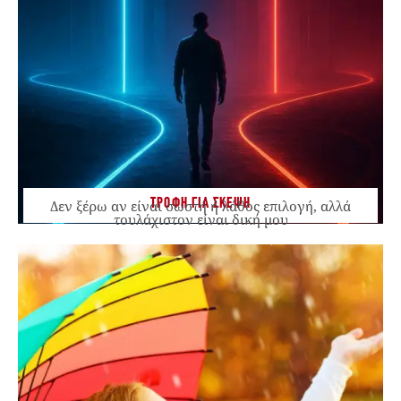
ΤΡΟΦΗ ΓΙΑ ΣΚΕΨΗ
Δεν ξέρω αν είναι σωστή ή λάθος επιλογή, αλλά
τουλάχιστον είναι δική μου