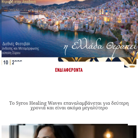
ΕΝΔΙΑΦΈΡΟΝΤΑ
Το Syros Healing Waves επαναλαμβάνεται για δεύτερη
χρονιά και είναι ακόμα μεγαλύτερο