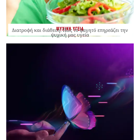
ΨΥΧΙΚΗ ΥΓΕΙΑ
Διατροφή και διάθεση: Πώς το φαγητό επηρεάζει την
ψυχική μας υγεία