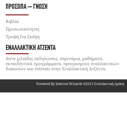
ΠΡΌΣΩΠΑ – ΓΝΏΣΗ
Βιβλία
Προσωπικότητες
Τροφή Για Σκέψη
ΕΝΑΛΛΑΚΤΙΚΉ ΑΤΖΈΝΤΑ
Δείτε χιλιάδες εκδηλώσεις, σεμινάρια, μαθήματα,
εκπαιδευτικά προγράμματα, προορισμούς εναλλακτικών
διακοπών και retreats στην Εναλλακτική Ατζέντα.
Powered By Internet Wizards ©2021 Εναλλακτική Δράση