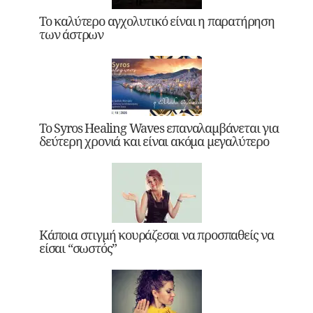
Το καλύτερο αγχολυτικό είναι η παρατήρηση
των άστρων
Το Syros Healing Waves επαναλαμβάνεται για
δεύτερη χρονιά και είναι ακόμα μεγαλύτερο
Κάποια στιγμή κουράζεσαι να προσπαθείς να
είσαι “σωστός”