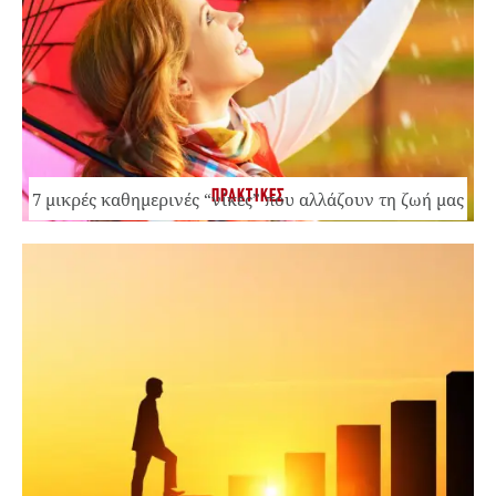
ΠΡΑΚΤΙΚΕΣ
7 μικρές καθημερινές “νίκες” που αλλάζουν τη ζωή μας