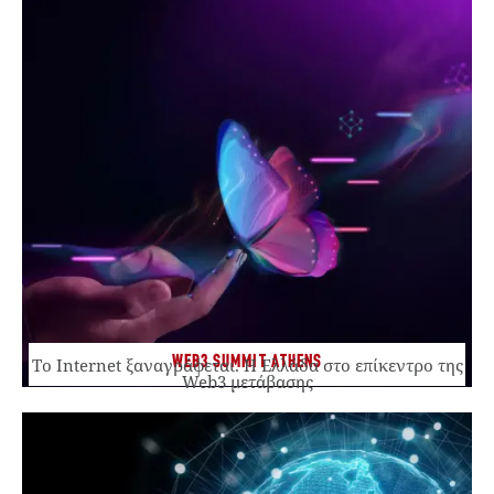
WEB3 SUMMIT ATHENS
Το Internet ξαναγράφεται. Η Ελλάδα στο επίκεντρο της
Web3 μετάβασης