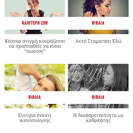
ΚΑΛΎΤΕΡΗ ΖΩΉ
ΒΙΒΛΊΑ
Κάποια στιγμή κουράζεσαι
Αυτό Σταματάει Εδώ
να προσπαθείς να είσαι
“σωστός”
ΒΙΒΛΊΑ
ΒΙΒΛΊΑ
Ευτυχία έναντι
Η διαφορετικότητα ως
ικανοποίησης
καθρέφτης