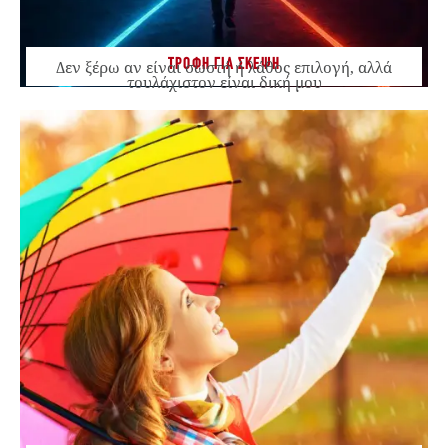
ΤΡΟΦΗ ΓΙΑ ΣΚΕΨΗ
Δεν ξέρω αν είναι σωστή ή λάθος επιλογή, αλλά
τουλάχιστον είναι δική μου