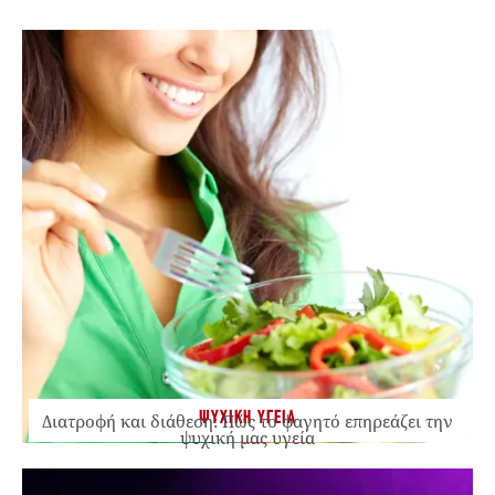
ΨΥΧΙΚΗ ΥΓΕΙΑ
Διατροφή και διάθεση: Πώς το φαγητό επηρεάζει την
ψυχική μας υγεία