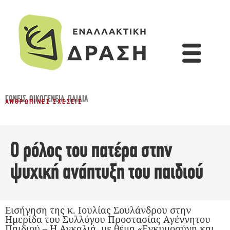
ΓΟΝΕΊΣ
,
ΟΙΚΟΓΈΝΕΙΑ
,
ΠΑΙΔΙΆ
ΑΝΘΡΏΠΙΝΕΣ ΣΧΈΣΕΙΣ
Ο ρόλος του πατέρα στην
ψυχική ανάπτυξη του παιδιού
Εισήγηση της κ. Ιουλίας Σουλάνδρου στην
Ημερίδα του Συλλόγου Προστασίας Αγέννητου
Παιδιού – Η Αγκαλιά, με θέμα «Εγκυμοσύνη και