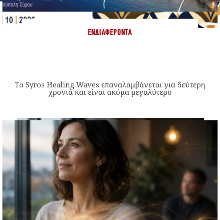
ΕΝΔΙΑΦΈΡΟΝΤΑ
Το Syros Healing Waves επαναλαμβάνεται για δεύτερη
χρονιά και είναι ακόμα μεγαλύτερο