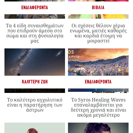
ΕΝΔΙΑΦΈΡΟΝΤΑ
ΒΙΒΛΊΑ
Τα 4 είδη συναισθημάτων
Οι σχέσεις θέλουν χέρια
που επιδρούν άμεσα στο
ενωμένα, ματιές καθαρές
σώμα και στη φυσιολογία
και καρδιά έτοιμη να
μας
μοιραστεί
ΚΑΛΎΤΕΡΗ ΖΩΉ
ΕΝΔΙΑΦΈΡΟΝΤΑ
Το καλύτερο αγχολυτικό
Το Syros Healing Waves
είναι η παρατήρηση των
επαναλαμβάνεται για
άστρων
δεύτερη χρονιά και είναι
ακόμα μεγαλύτερο