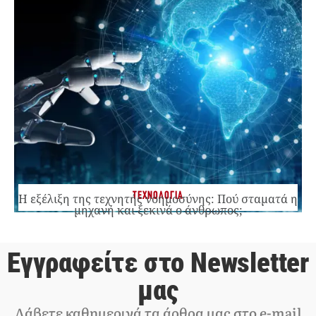
ΤΕΧΝΟΛΟΓΙΑ
Η εξέλιξη της τεχνητής νοημοσύνης: Πού σταματά η
μηχανή και ξεκινά ο άνθρωπος;
Εγγραφείτε στο Newsletter
μας
Λάβετε καθημερινά τα άρθρα μας στο e-mail