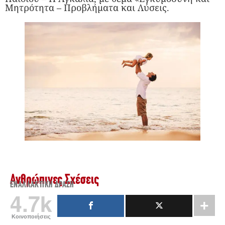
Μητρότητα – Προβλήματα και Λύσεις.
Ανθρώπινες Σχέσεις
ΕΝΑΛΛΑΚΤΙΚΉ ΔΡΆΣΗ
4.7k
Κοινοποιήσεις