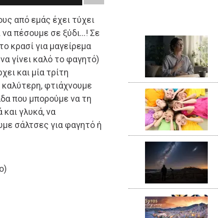
υς από εμάς έχει τύχει
 να πέσουμε σε ξύδι…! Σε
ο κρασί για μαγείρεμα
 να γίνει καλό το φαγητό)
χει και μία τρίτη
η καλύτερη, φτιάχνουμε
άδα που μπορούμε να τη
και γλυκά, να
υμε σάλτσες για φαγητό ή
ο)