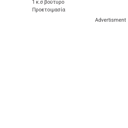
1 κ.σ βούτυρο
Προετοιμασία
Advertisment