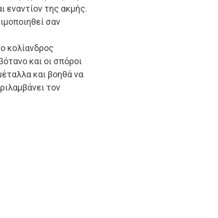
ι εναντίον της ακμής.
σιμοποιηθεί σαν
ο κολίανδρος
βότανο και οι σπόροι
μέταλλα και βοηθά να
ριλαμβάνει τον