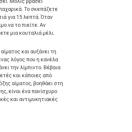
σει. Μόλις βράσει
παχαρικά. Το σκεπάζετε
ιά για 15 λεπτά. Όταν
μο να το πιείτε. Αν
ετε μια κουταλιά μέλι.
αίματος και αυξάνει τη
ένας λόγος που η κανέλα
νει την λίμπιντο. Βέβαια
κετές και κάποιες από
όζης αίματος, βοηθάει στη
ης, είναι ένα πανίσχυρο
ακές και αντιμυκητιακές