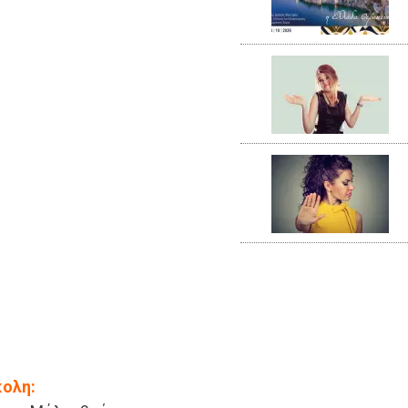
κολη: