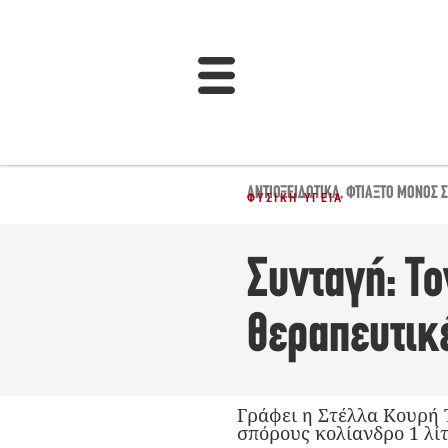
ΑΝΤΙΟΞΕΙΔΩΤΙΚΆ
,
ΦΤΙΆΞΤΟ ΜΌΝΟΣ 
ΦΥΣΙΚΉ ΥΓΕΊΑ
Συνταγή: Τ
θεραπευτικέ
Γράφει η Στέλλα Κουρή Τ
σπόρους κολίανδρο 1 λίτ