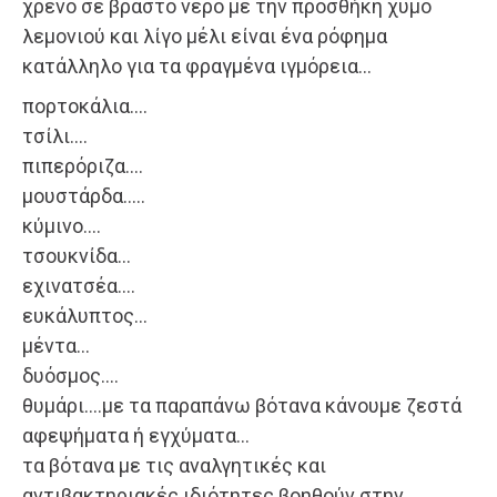
χρένο σε βραστό νερό με την προσθήκη χυμό
λεμονιού και λίγο μέλι είναι ένα ρόφημα
κατάλληλο για τα φραγμένα ιγμόρεια…
πορτοκάλια….
τσίλι….
πιπερόριζα….
μουστάρδα…..
κύμινο….
τσουκνίδα…
εχινατσέα….
ευκάλυπτος…
μέντα…
δυόσμος….
θυμάρι….με τα παραπάνω βότανα κάνουμε ζεστά
αφεψήματα ή εγχύματα…
τα βότανα με τις αναλγητικές και
αντιβακτηριακές ιδιότητες βοηθούν στην