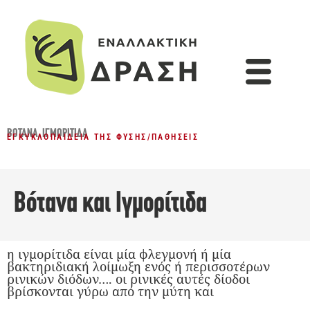
ΒΌΤΑΝΑ
,
ΙΓΜΟΡΊΤΙΔΑ
ΕΓΚΥΚΛΟΠΑΊΔΕΙΑ ΤΗΣ ΦΎΣΗΣ
/
ΠΑΘΉΣΕΙΣ
Βότανα και Ιγμορίτιδα
η ιγμορίτιδα είναι μία φλεγμονή ή μία
βακτηριδιακή λοίμωξη ενός ή περισσοτέρων
ρινικών διόδων…. οι ρινικές αυτές δίοδοι
βρίσκονται γύρω από την μύτη και