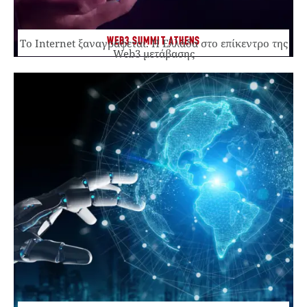
WEB3 SUMMIT ATHENS
Το Internet ξαναγράφεται. Η Ελλάδα στο επίκεντρο της
Web3 μετάβασης