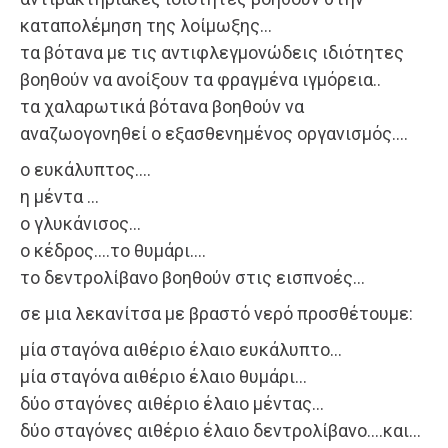
καταπολέμηση της λοίμωξης…
τα βότανα με τις αντιφλεγμονώδεις ιδιότητες
βοηθούν να ανοίξουν τα φραγμένα ιγμόρεια..
τα χαλαρωτικά βότανα βοηθούν να
αναζωογονηθεί ο εξασθενημένος οργανισμός….
ο ευκάλυπτος….
η μέντα …
ο γλυκάνισος…
ο κέδρος….το θυμάρι….
το δεντρολίβανο βοηθούν στις εισπνοές…
σε μια λεκανίτσα με βραστό νερό προσθέτουμε:
μία σταγόνα αιθέριο έλαιο ευκάλυπτο…
μία σταγόνα αιθέριο έλαιο θυμάρι…
δύο σταγόνες αιθέριο έλαιο μέντας…
δύο σταγόνες αιθέριο έλαιο δεντρολίβανο….και…