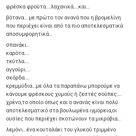
φρέσκα φρούτα….λαχανικά….και…
βότανα… με πρώτο τον ανανά που η βρομελίνη
που περιέχει είναι από τα πιο αποτελεσματικά
αποσυμφορητικά…
σπανάκι…
καρότα….
τεύτλα….
αγγούρι….
σκόρδα….
κρεμμύδια…με όλα τα παραπάνω μπορούμε να
κάνουμε φρέσκους χυμούς ή ζεστές σούπες….
χρένο,το οποίο όπως και ο ανανάς είναι πολύ
αποτελεσματικό στα βουλωμένα ιγμόρεια,οι
ουσίες που περιέχει σκοτώνουν τα μικρόβια…
λεμόνι…ένα κουταλάκι του γλυκού τριμμένο