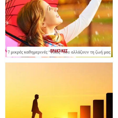
ΠΡΑΚΤΙΚΕΣ
7 μικρές καθημερινές “νίκες” που αλλάζουν τη ζωή μας