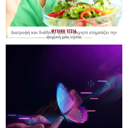
ΨΥΧΙΚΗ ΥΓΕΙΑ
Διατροφή και διάθεση: Πώς το φαγητό επηρεάζει την
ψυχική μας υγεία