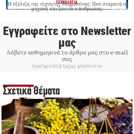
ΤΕΧΝΟΛΟΓΙΑ
Η εξέλιξη της τεχνητής νοημοσύνης: Πού σταματά η
μηχανή και ξεκινά ο άνθρωπος;
Εγγραφείτε στο Newsletter
μας
Λάβετε καθημερινά τα άρθρα μας στο e-mail
σας
ΠΟΛΙΤΙΚΗ ΠΡΟΣΤΑΣΙΑΣ ΑΠΟΡΡΗΤΟΥ
Σχετικά Θέματα