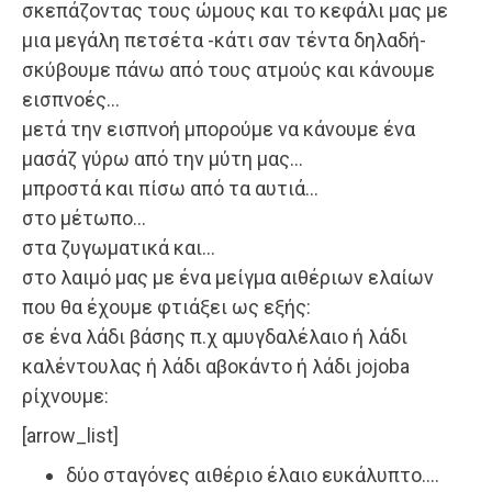
σκεπάζοντας τους ώμους και το κεφάλι μας με
μια μεγάλη πετσέτα -κάτι σαν τέντα δηλαδή-
σκύβουμε πάνω από τους ατμούς και κάνουμε
εισπνοές…
μετά την εισπνοή μπορούμε να κάνουμε ένα
μασάζ γύρω από την μύτη μας…
μπροστά και πίσω από τα αυτιά…
στο μέτωπο…
στα ζυγωματικά και…
στο λαιμό μας με ένα μείγμα αιθέριων ελαίων
που θα έχουμε φτιάξει ως εξής:
σε ένα λάδι βάσης π.χ αμυγδαλέλαιο ή λάδι
καλέντουλας ή λάδι αβοκάντο ή λάδι jojoba
ρίχνουμε:
[arrow_list]
δύο σταγόνες αιθέριο έλαιο ευκάλυπτο….