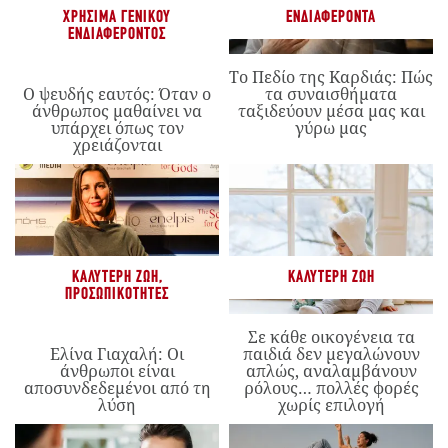
ΧΡΉΣΙΜΑ ΓΕΝΙΚΟΎ
ΕΝΔΙΑΦΈΡΟΝΤΑ
ΕΝΔΙΑΦΈΡΟΝΤΟΣ
Το Πεδίο της Καρδιάς: Πώς
Ο ψευδής εαυτός: Όταν ο
τα συναισθήματα
άνθρωπος μαθαίνει να
ταξιδεύουν μέσα μας και
υπάρχει όπως τον
γύρω μας
χρειάζονται
ΚΑΛΎΤΕΡΗ ΖΩΉ
,
ΚΑΛΎΤΕΡΗ ΖΩΉ
ΠΡΟΣΩΠΙΚΌΤΗΤΕΣ
Σε κάθε οικογένεια τα
Ελίνα Γιαχαλή: Οι
παιδιά δεν μεγαλώνουν
άνθρωποι είναι
απλώς, αναλαμβάνουν
αποσυνδεδεμένοι από τη
ρόλους… πολλές φορές
λύση
χωρίς επιλογή