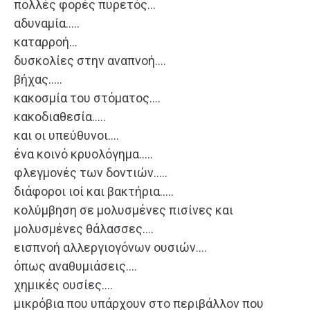
πολλές φορές πυρετός…
αδυναμία…..
καταρροή…
δυσκολίες στην αναπνοή….
βήχας…..
κακοσμία του στόματος….
κακοδιαθεσία…..
και οι υπεύθυνοι….
ένα κοινό κρυολόγημα…..
φλεγμονές των δοντιών…..
διάφοροι ιοί και βακτήρια…..
κολύμβηση σε μολυσμένες πισίνες και
μολυσμένες θάλασσες….
εισπνοή αλλεργιογόνων ουσιών….
όπως αναθυμιάσεις….
χημικές ουσίες….
μικρόβια που υπάρχουν στο περιβάλλον που