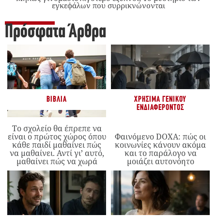
εγκεφάλων που συρρικνώνονται
Πρόσφατα Άρθρα
ΒΙΒΛΊΑ
ΧΡΉΣΙΜΑ ΓΕΝΙΚΟΎ
ΕΝΔΙΑΦΈΡΟΝΤΟΣ
Το σχολείο θα έπρεπε να
είναι ο πρώτος χώρος όπου
Φαινόμενο DOXA: πώς οι
κάθε παιδί μαθαίνει πώς
κοινωνίες κάνουν ακόμα
να μαθαίνει. Αντί γι’ αυτό,
και το παράλογο να
μαθαίνει πώς να χωρά
μοιάζει αυτονόητο