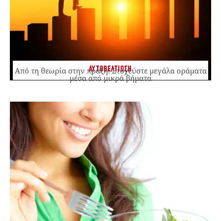
ΑΥΤΟΒΕΛΤΙΩΣΗ
Από τη θεωρία στην πράξη: Στοχεύστε μεγάλα οράματα
μέσα από μικρά βήματα