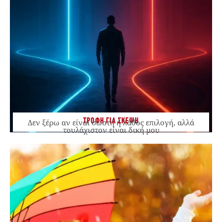
ΤΡΟΦΗ ΓΙΑ ΣΚΕΨΗ
Δεν ξέρω αν είναι σωστή ή λάθος επιλογή, αλλά
τουλάχιστον είναι δική μου