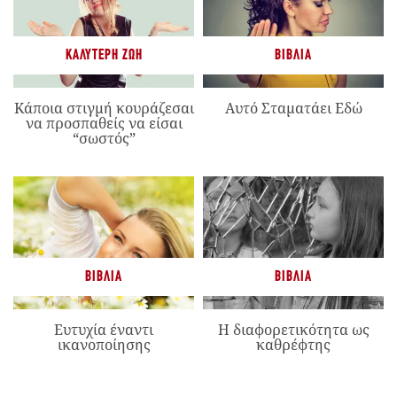
ΚΑΛΎΤΕΡΗ ΖΩΉ
ΒΙΒΛΊΑ
Κάποια στιγμή κουράζεσαι
Αυτό Σταματάει Εδώ
να προσπαθείς να είσαι
“σωστός”
ΒΙΒΛΊΑ
ΒΙΒΛΊΑ
Ευτυχία έναντι
Η διαφορετικότητα ως
ικανοποίησης
καθρέφτης