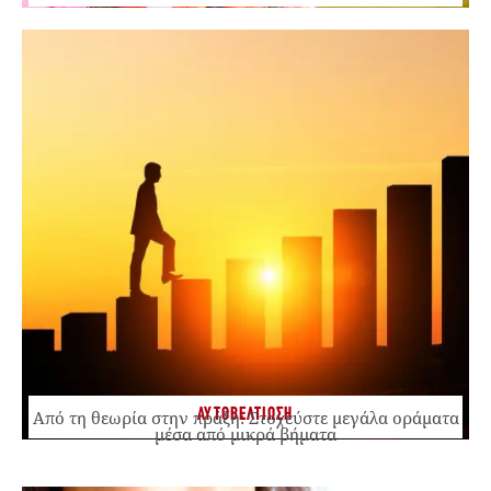
ΑΥΤΟΒΕΛΤΙΩΣΗ
Από τη θεωρία στην πράξη: Στοχεύστε μεγάλα οράματα
μέσα από μικρά βήματα