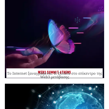
WEB3 SUMMIT ATHENS
Το Internet ξαναγράφεται. Η Ελλάδα στο επίκεντρο της
Web3 μετάβασης