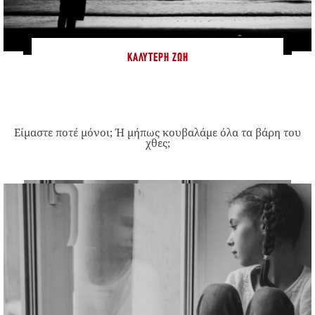
ΚΑΛΎΤΕΡΗ ΖΩΉ
Είμαστε ποτέ μόνοι; Ή μήπως κουβαλάμε όλα τα βάρη του
χθες;