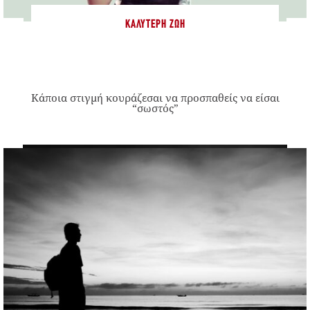
ΚΑΛΎΤΕΡΗ ΖΩΉ
Κάποια στιγμή κουράζεσαι να προσπαθείς να είσαι
“σωστός”