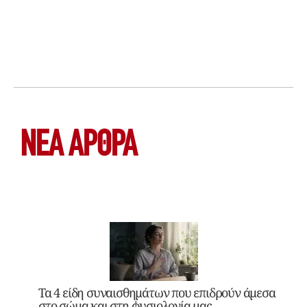
ΝΕΑ ΆΡΘΡΑ
Τα 4 είδη συναισθημάτων που επιδρούν άμεσα
στο σώμα και στη φυσιολογία μας