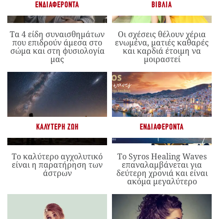
ΕΝΔΙΑΦΈΡΟΝΤΑ
ΒΙΒΛΊΑ
Τα 4 είδη συναισθημάτων
Οι σχέσεις θέλουν χέρια
που επιδρούν άμεσα στο
ενωμένα, ματιές καθαρές
σώμα και στη φυσιολογία
και καρδιά έτοιμη να
μας
μοιραστεί
ΚΑΛΎΤΕΡΗ ΖΩΉ
ΕΝΔΙΑΦΈΡΟΝΤΑ
Το καλύτερο αγχολυτικό
Το Syros Healing Waves
είναι η παρατήρηση των
επαναλαμβάνεται για
άστρων
δεύτερη χρονιά και είναι
ακόμα μεγαλύτερο