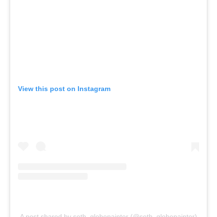
View this post on Instagram
A post shared by seth_globepainter (@seth_globepainter)