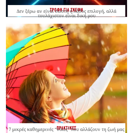
ΤΡΟΦΗ ΓΙΑ ΣΚΕΨΗ
Δεν ξέρω αν είναι σωστή ή λάθος επιλογή, αλλά
τουλάχιστον είναι δική μου
ΠΡΑΚΤΙΚΕΣ
7 μικρές καθημερινές “νίκες” που αλλάζουν τη ζωή μας