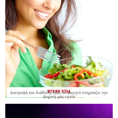
ΨΥΧΙΚΗ ΥΓΕΙΑ
Διατροφή και διάθεση: Πώς το φαγητό επηρεάζει την
ψυχική μας υγεία