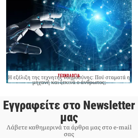
ΤΕΧΝΟΛΟΓΙΑ
Η εξέλιξη της τεχνητής νοημοσύνης: Πού σταματά η
μηχανή και ξεκινά ο άνθρωπος;
Εγγραφείτε στο Newsletter
μας
Λάβετε καθημερινά τα άρθρα μας στο e-mail
σας