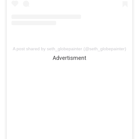
A post shared by seth_globepainter (@seth_globepainter)
Advertisment