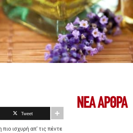
ΝΕΑ ΆΡΘΡΑ
Tweet
 πιο ισχυρή απ’ τις πέντε