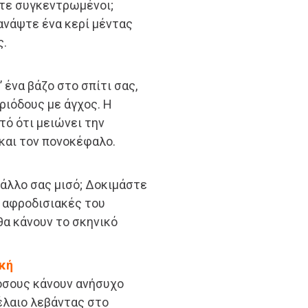
στε συγκεντρωμένοι;
 ανάψτε ένα κερί μέντας
ς.
ένα βάζο στο σπίτι σας,
ριόδους με άγχος. Η
ό ότι μειώνει την
 και τον πονοκέφαλο.
 άλλο σας μισό; Δοκιμάστε
ι αφροδισιακές του
θα κάνουν το σκηνικό
κή
 όσους κάνουν ανήσυχο
έλαιο λεβάντας στο