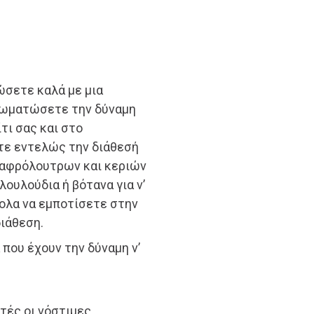
ώσετε καλά με μια
νσωματώσετε την δύναμη
ι σας και στο
ετε εντελώς την διάθεσή
α, αφρόλουτρων και κεριών
ουλούδια ή βότανα για ν’
ολα να εμποτίσετε στην
ιάθεση.
ου έχουν την δύναμη ν’
υτές οι νόστιμες,