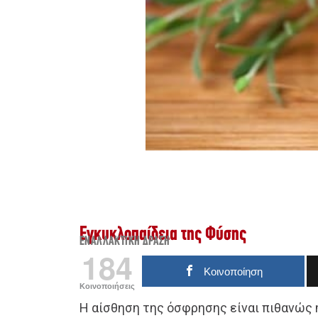
Εγκυκλοπαίδεια της Φύσης
ΕΝΑΛΛΑΚΤΙΚΉ ΔΡΆΣΗ
184
Κοινοποίηση
Κοινοποιήσεις
Η αίσθηση της όσφρησης είναι πιθανώς η