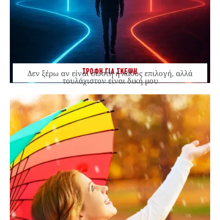
ΤΡΟΦΗ ΓΙΑ ΣΚΕΨΗ
Δεν ξέρω αν είναι σωστή ή λάθος επιλογή, αλλά
τουλάχιστον είναι δική μου