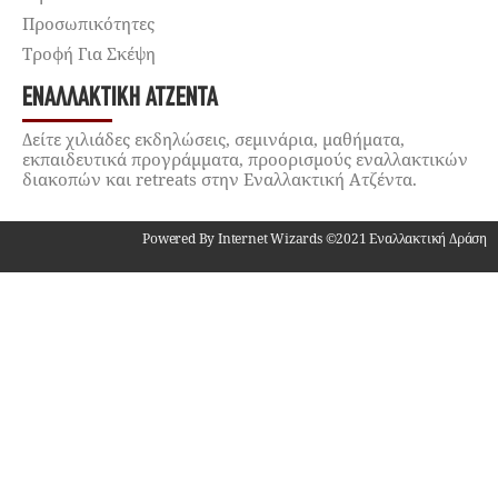
Προσωπικότητες
Τροφή Για Σκέψη
ΕΝΑΛΛΑΚΤΙΚΉ ΑΤΖΈΝΤΑ
Δείτε χιλιάδες εκδηλώσεις, σεμινάρια, μαθήματα,
εκπαιδευτικά προγράμματα, προορισμούς εναλλακτικών
διακοπών και retreats στην Εναλλακτική Ατζέντα.
Powered By Internet Wizards ©2021 Εναλλακτική Δράση