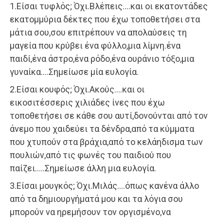
1.Είσαι τυφλός; Όχι.Βλέπεις….και οι εκατοντάδες
εκατομμύρια δέκτες που έχω τοποθετήσει στα
μάτια σου,σου επιτρέπουν να απολαύσεις τη
μαγεία που κρύβει ένα φύλλο,μια λίμνη.ένα
παιδί,ένα άστρο,ένα ρόδο,ένα ουράνιο τόξο,μια
γυναίκα….Σημείωσε μία ευλογία.
2.Είσαι κουφός; Όχι.Ακούς….και οι
εικοσιτέσσερις χιλιάδες ίνες που έχω
τοποθετήσει σε κάθε σου αυτί,δονούνται από τον
άνεμο που χαιδεύει τα δένδρα,από τα κύμματα
που χτυπούν στα βράχια,από το κελάηδισμα των
πουλιών,από τις φωνές του παιδιού που
παίζει…..Σημείωσε άλλη μια ευλογία.
3.Είσαι μουγκός; Όχι.Μιλάς….όπως κανένα άλλο
από τα δημιουργήματά μου και τα λόγια σου
μπορούν να ηρεμήσουν τον οργισμένο,να