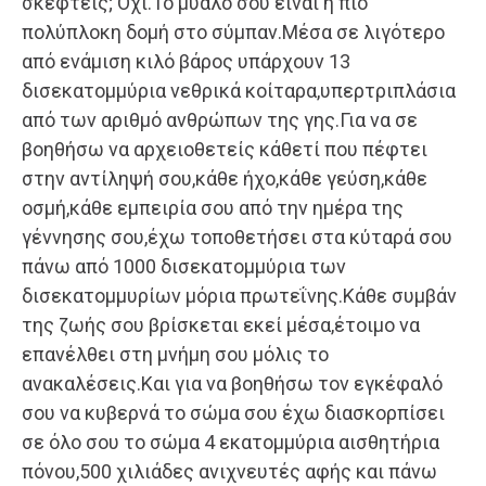
σκεφτείς; Όχι.Το μυαλό σου είναι η πιο
πολύπλοκη δομή στο σύμπαν.Μέσα σε λιγότερο
από ενάμιση κιλό βάρος υπάρχουν 13
δισεκατομμύρια νεθρικά κοίταρα,υπερτριπλάσια
από των αριθμό ανθρώπων της γης.Για να σε
βοηθήσω να αρχειοθετείς κάθετί που πέφτει
στην αντίληψή σου,κάθε ήχο,κάθε γεύση,κάθε
οσμή,κάθε εμπειρία σου από την ημέρα της
γέννησης σου,έχω τοποθετήσει στα κύταρά σου
πάνω από 1000 δισεκατομμύρια των
δισεκατομμυρίων μόρια πρωτεΐνης.Κάθε συμβάν
της ζωής σου βρίσκεται εκεί μέσα,έτοιμο να
επανέλθει στη μνήμη σου μόλις το
ανακαλέσεις.Και για να βοηθήσω τον εγκέφαλό
σου να κυβερνά το σώμα σου έχω διασκορπίσει
σε όλο σου το σώμα 4 εκατομμύρια αισθητήρια
πόνου,500 χιλιάδες ανιχνευτές αφής και πάνω