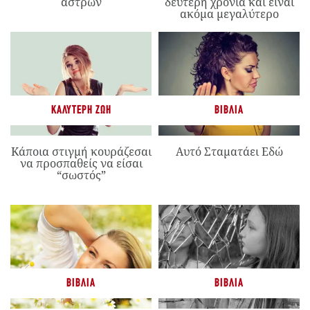
άστρων
δεύτερη χρονιά και είναι
ακόμα μεγαλύτερο
ΚΑΛΎΤΕΡΗ ΖΩΉ
ΒΙΒΛΊΑ
Κάποια στιγμή κουράζεσαι
Αυτό Σταματάει Εδώ
να προσπαθείς να είσαι
“σωστός”
ΒΙΒΛΊΑ
ΒΙΒΛΊΑ