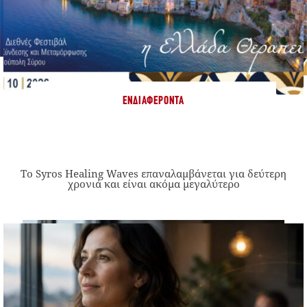
ΕΝΔΙΑΦΈΡΟΝΤΑ
Το Syros Healing Waves επαναλαμβάνεται για δεύτερη
χρονιά και είναι ακόμα μεγαλύτερο