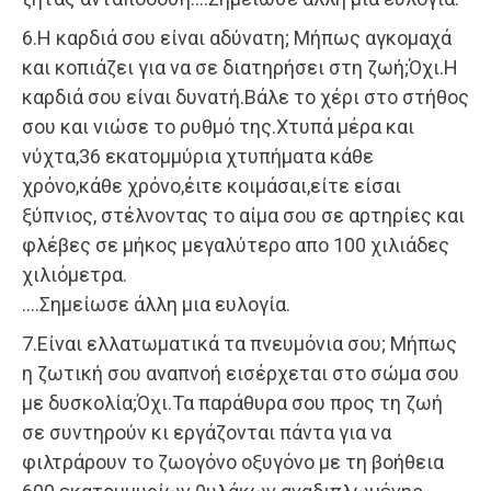
6.Η καρδιά σου είναι αδύνατη; Μήπως αγκομαχά
και κοπιάζει για να σε διατηρήσει στη ζωή;Όχι.Η
καρδιά σου είναι δυνατή.Βάλε το χέρι στο στήθος
σου και νιώσε το ρυθμό της.Χτυπά μέρα και
νύχτα,36 εκατομμύρια χτυπήματα κάθε
χρόνο,κάθε χρόνο,έιτε κοιμάσαι,είτε είσαι
ξύπνιος, στέλνοντας το αίμα σου σε αρτηρίες και
φλέβες σε μήκος μεγαλύτερο απο 100 χιλιάδες
χιλιόμετρα.
….Σημείωσε άλλη μια ευλογία.
7.Είναι ελλατωματικά τα πνευμόνια σου; Μήπως
η ζωτική σου αναπνοή εισέρχεται στο σώμα σου
με δυσκολία;Όχι.Τα παράθυρα σου προς τη ζωή
σε συντηρούν κι εργάζονται πάντα για να
φιλτράρουν το ζωογόνο οξυγόνο με τη βοήθεια