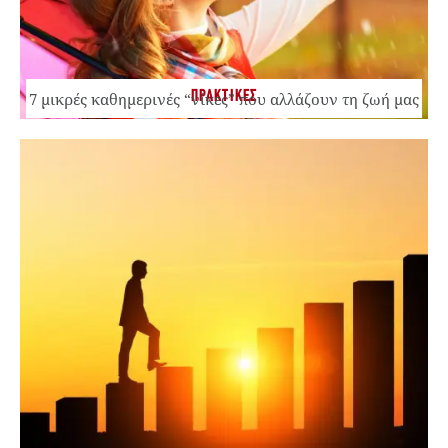
ΠΡΑΚΤΙΚΕΣ
7 μικρές καθημερινές “νίκες” που αλλάζουν τη ζωή μας