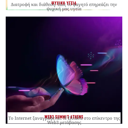
ΨΥΧΙΚΗ ΥΓΕΙΑ
Διατροφή και διάθεση: Πώς το φαγητό επηρεάζει την
ψυχική μας υγεία
WEB3 SUMMIT ATHENS
Το Internet ξαναγράφεται. Η Ελλάδα στο επίκεντρο της
Web3 μετάβασης