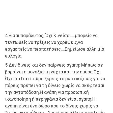
4.Είσαι παράλυτος; Όχι.Κινείσαι….μπορείς να
τεντωθείς,να τρέξεις,να χορέψεις,να
εργαστείς,να περπατήσεις….Σημείωσε άλλη μια
ευλογία.
5.Δεν δίνεις και δεν παίρνεις αγάπη; Μήπως σε
βαραίνει η μοναξιά τη νύχτα και την ημέρα;Όχι.
Όχι πια.Γιατί τώρα ξέρεις το μυστικό,πως για να
πάρεις πρέπει να τη δίνεις χωρίς να σκέφτεσαι
την ανταπόδοση.Η αγάπη για προσωπική
ικανοποίηση ή περηφάνια δεν είναι αγάπη.Η
αγάπη είναι ένα δώρο που το δίνεις χωρίς να
ζητάς ανταπόδοση….Σημείωσε άλλη μια ευλογία.