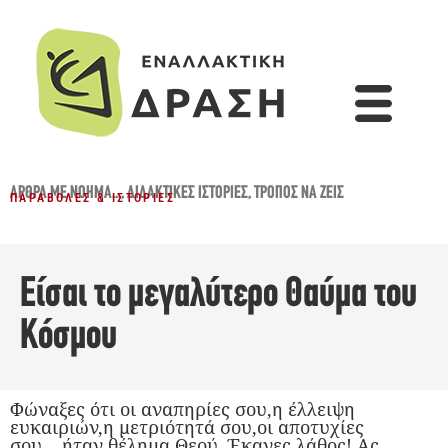
ΆΡΘΡΑ ΜΕ ΝΌΗΜΑ...
,
ΔΙΔΑΚΤΙΚΈΣ ΙΣΤΟΡΊΕΣ
,
ΤΡΌΠΟΣ ΝΑ ΖΕΙΣ
ΠΑΡΑΒΟΛΈΣ & ΙΣΤΟΡΊΕΣ
Είσαι το μεγαλύτερο Θαύμα του
Κόσμου
Φώναξες ότι οι αναπηρίες σου,η έλλειψη
ευκαιριών,η μετριότητά σου,οι αποτυχίες
σου….ήταν θέλημα Θεού. Έκανες λάθος! Ας