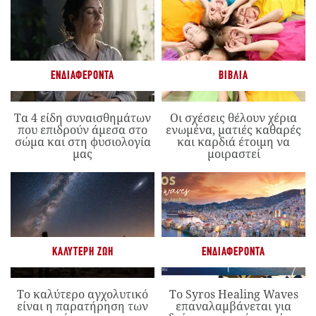
ΕΝΔΙΑΦΈΡΟΝΤΑ
ΒΙΒΛΊΑ
Τα 4 είδη συναισθημάτων
Οι σχέσεις θέλουν χέρια
που επιδρούν άμεσα στο
ενωμένα, ματιές καθαρές
σώμα και στη φυσιολογία
και καρδιά έτοιμη να
μας
μοιραστεί
ΚΑΛΎΤΕΡΗ ΖΩΉ
ΕΝΔΙΑΦΈΡΟΝΤΑ
Το καλύτερο αγχολυτικό
Το Syros Healing Waves
είναι η παρατήρηση των
επαναλαμβάνεται για