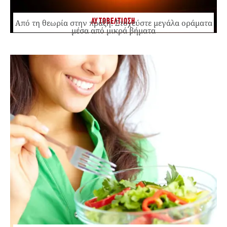
ΑΥΤΟΒΕΛΤΙΩΣΗ
Από τη θεωρία στην πράξη: Στοχεύστε μεγάλα οράματα
μέσα από μικρά βήματα