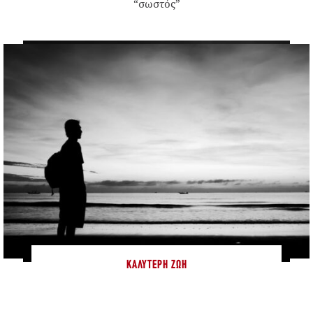
“σωστός”
ΚΑΛΎΤΕΡΗ ΖΩΉ