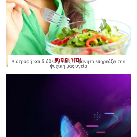
ΨΥΧΙΚΗ ΥΓΕΙΑ
Διατροφή και διάθεση: Πώς το φαγητό επηρεάζει την
ψυχική μας υγεία