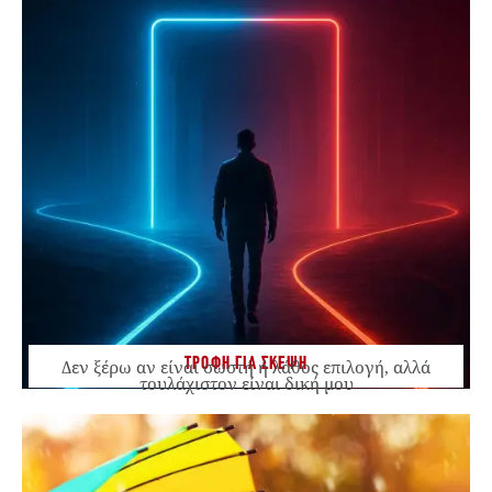
ΤΡΟΦΗ ΓΙΑ ΣΚΕΨΗ
Δεν ξέρω αν είναι σωστή ή λάθος επιλογή, αλλά
τουλάχιστον είναι δική μου