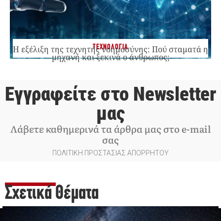
ΤΕΧΝΟΛΟΓΙΑ
Η εξέλιξη της τεχνητής νοημοσύνης: Πού σταματά η
μηχανή και ξεκινά ο άνθρωπος;
Εγγραφείτε στο Newsletter
μας
Λάβετε καθημερινά τα άρθρα μας στο e-mail
σας
ΠΟΛΙΤΙΚΗ ΠΡΟΣΤΑΣΙΑΣ ΑΠΟΡΡΗΤΟΥ
Σχετικά Θέματα