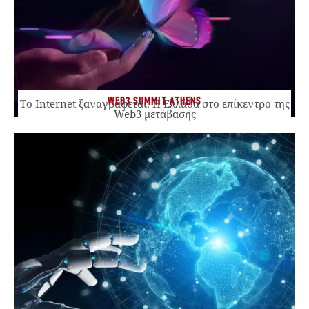
WEB3 SUMMIT ATHENS
Το Internet ξαναγράφεται. Η Ελλάδα στο επίκεντρο της
Web3 μετάβασης