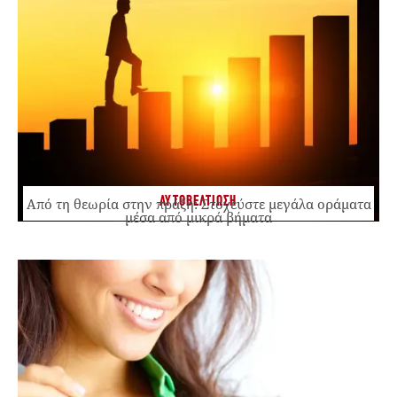
ΑΥΤΟΒΕΛΤΙΩΣΗ
Από τη θεωρία στην πράξη: Στοχεύστε μεγάλα οράματα
μέσα από μικρά βήματα