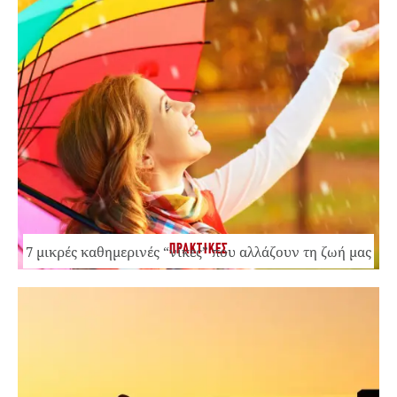
ΠΡΑΚΤΙΚΕΣ
7 μικρές καθημερινές “νίκες” που αλλάζουν τη ζωή μας