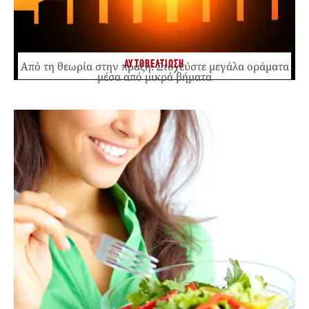
ΑΥΤΟΒΕΛΤΙΩΣΗ
Από τη θεωρία στην πράξη: Στοχεύστε μεγάλα οράματα
μέσα από μικρά βήματα