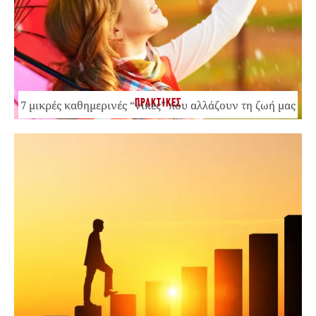
ΠΡΑΚΤΙΚΕΣ
7 μικρές καθημερινές “νίκες” που αλλάζουν τη ζωή μας