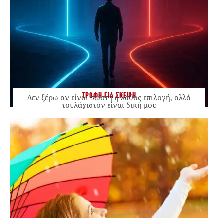
ΤΡΟΦΗ ΓΙΑ ΣΚΕΨΗ
Δεν ξέρω αν είναι σωστή ή λάθος επιλογή, αλλά
τουλάχιστον είναι δική μου