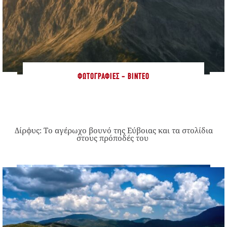
ΦΩΤΟΓΡΑΦΊΕΣ - ΒΊΝΤΕΟ
Δίρφυς: Το αγέρωχο βουνό της Εύβοιας και τα στολίδια
στους πρόποδές του