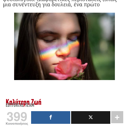
μια συνέντευξη για δουλειά, ένα πρώτο
Καλύτερη Ζωή
EDITORIAL TEAM
399
Κοινοποιήσεις