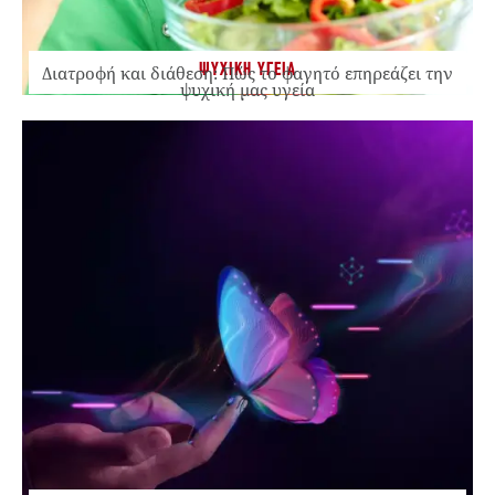
ΨΥΧΙΚΗ ΥΓΕΙΑ
Διατροφή και διάθεση: Πώς το φαγητό επηρεάζει την
ψυχική μας υγεία