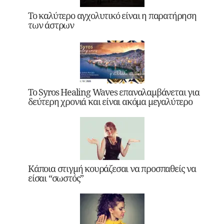
Το καλύτερο αγχολυτικό είναι η παρατήρηση
των άστρων
Το Syros Healing Waves επαναλαμβάνεται για
δεύτερη χρονιά και είναι ακόμα μεγαλύτερο
Κάποια στιγμή κουράζεσαι να προσπαθείς να
είσαι “σωστός”