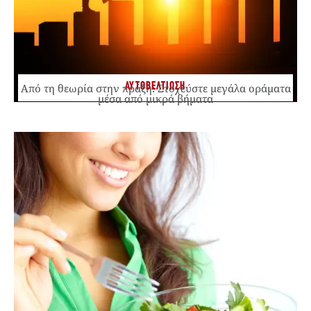
ΑΥΤΟΒΕΛΤΙΩΣΗ
Από τη θεωρία στην πράξη: Στοχεύστε μεγάλα οράματα
μέσα από μικρά βήματα