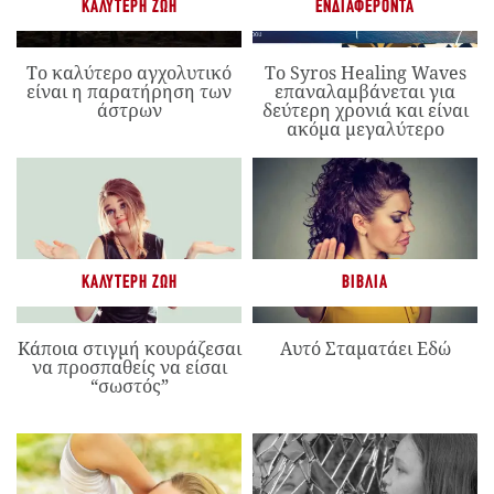
ΚΑΛΎΤΕΡΗ ΖΩΉ
ΕΝΔΙΑΦΈΡΟΝΤΑ
Το καλύτερο αγχολυτικό
Το Syros Healing Waves
είναι η παρατήρηση των
επαναλαμβάνεται για
άστρων
δεύτερη χρονιά και είναι
ακόμα μεγαλύτερο
ΚΑΛΎΤΕΡΗ ΖΩΉ
ΒΙΒΛΊΑ
Κάποια στιγμή κουράζεσαι
Αυτό Σταματάει Εδώ
να προσπαθείς να είσαι
“σωστός”