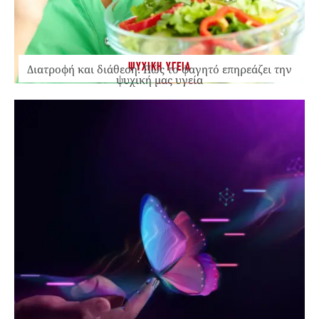
ΨΥΧΙΚΗ ΥΓΕΙΑ
Διατροφή και διάθεση: Πώς το φαγητό επηρεάζει την
ψυχική μας υγεία