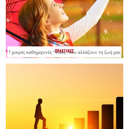
ΠΡΑΚΤΙΚΕΣ
7 μικρές καθημερινές “νίκες” που αλλάζουν τη ζωή μας