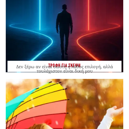
ΤΡΟΦΗ ΓΙΑ ΣΚΕΨΗ
Δεν ξέρω αν είναι σωστή ή λάθος επιλογή, αλλά
τουλάχιστον είναι δική μου