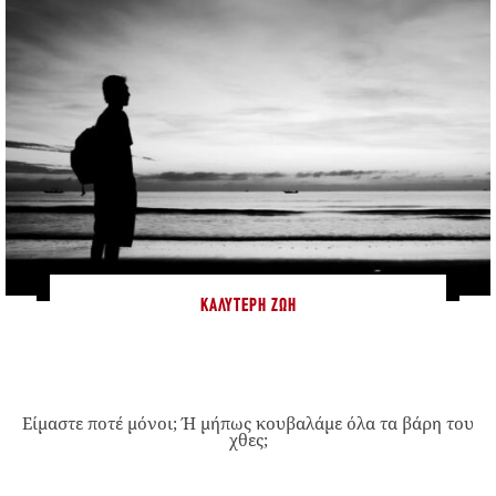
ΚΑΛΎΤΕΡΗ ΖΩΉ
Είμαστε ποτέ μόνοι; Ή μήπως κουβαλάμε όλα τα βάρη του
χθες;