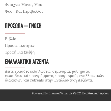
Φτιάχνω Μόνος Μου
Φύση Και Περιβάλλον
ΠΡΌΣΩΠΑ – ΓΝΏΣΗ
Βιβλία
Προσωπικότητες
Τροφή Για Σκέψη
ΕΝΑΛΛΑΚΤΙΚΉ ΑΤΖΈΝΤΑ
Δείτε χιλιάδες εκδηλώσεις, σεμινάρια, μαθήματα,
εκπαιδευτικά προγράμματα, προορισμούς εναλλακτικών
διακοπών και retreats στην Εναλλακτική Ατζέντα.
Powered By Internet Wizards ©2021 Εναλλακτική Δράση