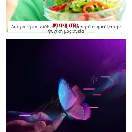
ΨΥΧΙΚΗ ΥΓΕΙΑ
Διατροφή και διάθεση: Πώς το φαγητό επηρεάζει την
ψυχική μας υγεία