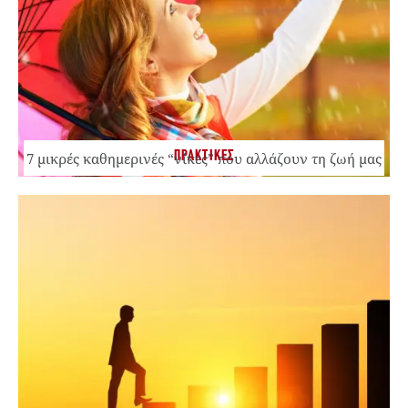
ΠΡΑΚΤΙΚΕΣ
7 μικρές καθημερινές “νίκες” που αλλάζουν τη ζωή μας