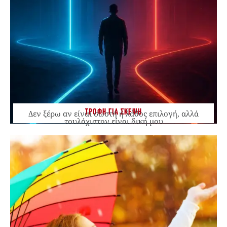
ΤΡΟΦΗ ΓΙΑ ΣΚΕΨΗ
Δεν ξέρω αν είναι σωστή ή λάθος επιλογή, αλλά
τουλάχιστον είναι δική μου