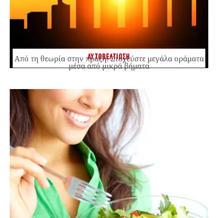
ΑΥΤΟΒΕΛΤΙΩΣΗ
Από τη θεωρία στην πράξη: Στοχεύστε μεγάλα οράματα
μέσα από μικρά βήματα