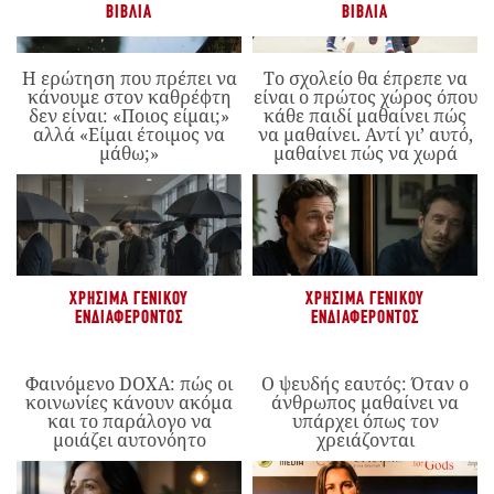
ΒΙΒΛΊΑ
ΒΙΒΛΊΑ
Η ερώτηση που πρέπει να
Το σχολείο θα έπρεπε να
κάνουμε στον καθρέφτη
είναι ο πρώτος χώρος όπου
δεν είναι: «Ποιος είμαι;»
κάθε παιδί μαθαίνει πώς
αλλά «Είμαι έτοιμος να
να μαθαίνει. Αντί γι’ αυτό,
μάθω;»
μαθαίνει πώς να χωρά
ΧΡΉΣΙΜΑ ΓΕΝΙΚΟΎ
ΧΡΉΣΙΜΑ ΓΕΝΙΚΟΎ
ΕΝΔΙΑΦΈΡΟΝΤΟΣ
ΕΝΔΙΑΦΈΡΟΝΤΟΣ
Φαινόμενο DOXA: πώς οι
Ο ψευδής εαυτός: Όταν ο
κοινωνίες κάνουν ακόμα
άνθρωπος μαθαίνει να
και το παράλογο να
υπάρχει όπως τον
μοιάζει αυτονόητο
χρειάζονται