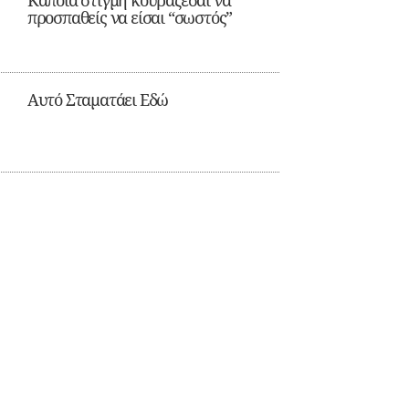
Κάποια στιγμή κουράζεσαι να
προσπαθείς να είσαι “σωστός”
Αυτό Σταματάει Εδώ