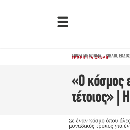
ΆΡΘΡΑ ΜΕ ΝΌΗΜΑ...
,
ΒΙΒΛΊΟ
,
ΕΚΔΌΣ
ΤΡΟΦΉ ΓΙΑ ΣΚΈΨΗ
«Ο κόσμος ε
τέτοιος» | 
Σε έναν κόσμο όπου όλες
μοναδικός τρόπος για έν