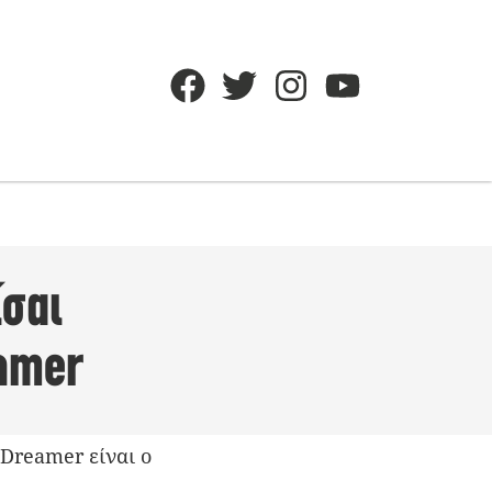
ίσαι
eamer
 Dreamer είναι ο