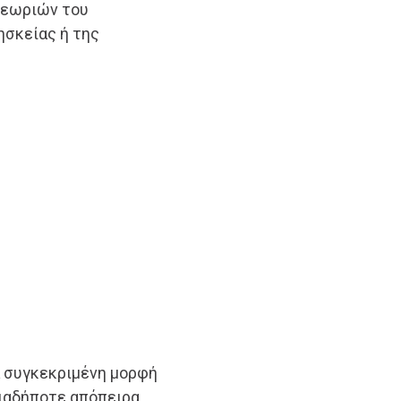
θεωριών του
ησκείας ή της
 συγκεκριμένη μορφή
οιαδήποτε απόπειρα