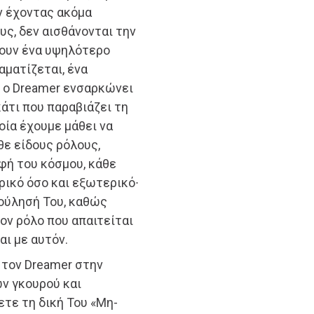
ν έχοντας ακόμα
ς, δεν αισθάνονται την
ουν ένα υψηλότερο
αματίζεται, ένα
 ο Dreamer ενσαρκώνει
κάτι που παραβιάζει τη
ία έχουμε μάθει να
ε είδους ρόλους,
φή του κόσμου, κάθε
ρικό όσο και εξωτερικό∙
Βούλησή Του, καθώς
ν ρόλο που απαιτείται
αι με αυτόν.
 τον Dreamer στην
ν γκουρού και
τε τη δική Του «Μη-