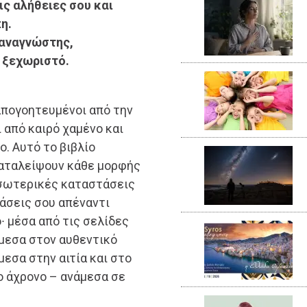
ις αλήθειες σου και
η.
 αναγνώστης,
 ξεχωριστό.
 απογοητευμένοι από την
 από καιρό χαμένο και
ο. Αυτό το βιβλίο
καταλείψουν κάθε μορφής
εσωτερικές καταστάσεις
ράσεις σου απέναντι
∙ μέσα από τις σελίδες
άμεσα στον αυθεντικό
μεσα στην αιτία και στο
ο άχρονο – ανάμεσα σε