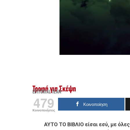
Τροφή για Σκέψη
EDITORIAL TEAM
479
Κοινοποίηση
Κοινοποιήσεις
ΑΥΤΟ ΤΟ ΒΙΒΛΙΟ είσαι εσύ, με όλες