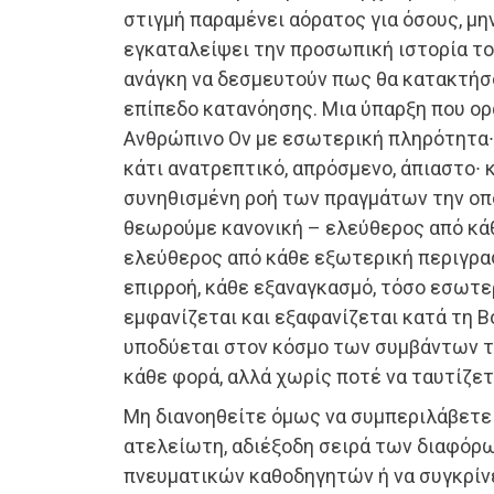
στιγμή παραμένει αόρατος για όσους, μη
εγκαταλείψει την προσωπική ιστορία του
ανάγκη να δεσμευτούν πως θα κατακτήσ
επίπεδο κατανόησης. Μια ύπαρξη που ορ
Ανθρώπινο Ον με εσωτερική πληρότητα∙
κάτι ανατρεπτικό, απρόσμενο, άπιαστο∙ 
συνηθισμένη ροή των πραγμάτων την οπο
θεωρούμε κανονική – ελεύθερος από κάθ
ελεύθερος από κάθε εξωτερική περιγρα
επιρροή, κάθε εξαναγκασμό, τόσο εσωτε
εμφανίζεται και εξαφανίζεται κατά τη 
υποδύεται στον κόσμο των συμβάντων το
κάθε φορά, αλλά χωρίς ποτέ να ταυτίζετ
Μη διανοηθείτε όμως να συμπεριλάβετε
ατελείωτη, αδιέξοδη σειρά των διαφόρω
πνευματικών καθοδηγητών ή να συγκρίνε