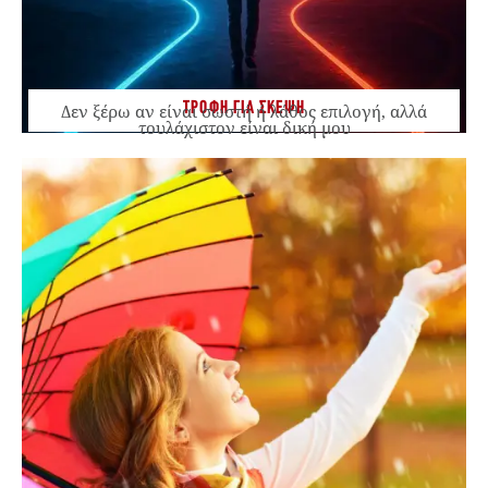
ΤΡΟΦΗ ΓΙΑ ΣΚΕΨΗ
Δεν ξέρω αν είναι σωστή ή λάθος επιλογή, αλλά
τουλάχιστον είναι δική μου