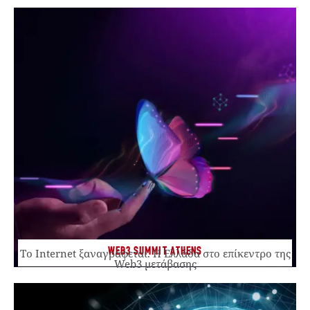
WEB3 SUMMIT ATHENS
Το Internet ξαναγράφεται. Η Ελλάδα στο επίκεντρο της
Web3 μετάβασης