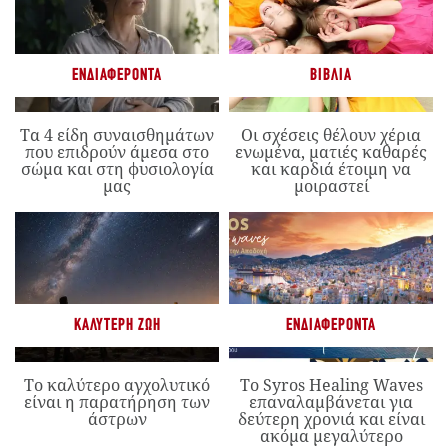
ΕΝΔΙΑΦΈΡΟΝΤΑ
ΒΙΒΛΊΑ
Τα 4 είδη συναισθημάτων
Οι σχέσεις θέλουν χέρια
που επιδρούν άμεσα στο
ενωμένα, ματιές καθαρές
σώμα και στη φυσιολογία
και καρδιά έτοιμη να
μας
μοιραστεί
ΚΑΛΎΤΕΡΗ ΖΩΉ
ΕΝΔΙΑΦΈΡΟΝΤΑ
Το καλύτερο αγχολυτικό
Το Syros Healing Waves
είναι η παρατήρηση των
επαναλαμβάνεται για
άστρων
δεύτερη χρονιά και είναι
ακόμα μεγαλύτερο