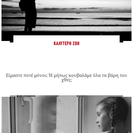
ΚΑΛΎΤΕΡΗ ΖΩΉ
Είμαστε ποτέ μόνοι; Ή μήπως κουβαλάμε όλα τα βάρη του
χθες;