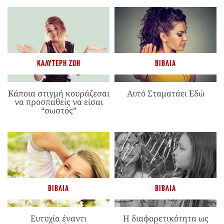
ΚΑΛΎΤΕΡΗ ΖΩΉ
ΒΙΒΛΊΑ
Κάποια στιγμή κουράζεσαι
Αυτό Σταματάει Εδώ
να προσπαθείς να είσαι
“σωστός”
ΒΙΒΛΊΑ
ΒΙΒΛΊΑ
Ευτυχία έναντι
Η διαφορετικότητα ως