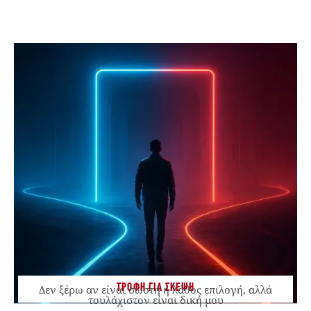
ΤΡΟΦΗ ΓΙΑ ΣΚΕΨΗ
Δεν ξέρω αν είναι σωστή ή λάθος επιλογή, αλλά
τουλάχιστον είναι δική μου