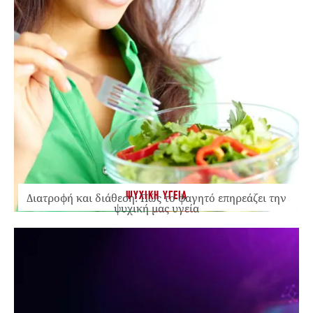
ΨΥΧΙΚΗ ΥΓΕΙΑ
Διατροφή και διάθεση: Πώς το φαγητό επηρεάζει την
ψυχική μας υγεία