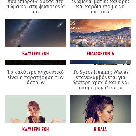
που επιδρούν άμεσα στο
ενωμένα, ματιές καθαρές
σώμα και στη φυσιολογία
και καρδιά έτοιμη να
μας
μοιραστεί
ΚΑΛΎΤΕΡΗ ΖΩΉ
ΕΝΔΙΑΦΈΡΟΝΤΑ
Το καλύτερο αγχολυτικό
Το Syros Healing Waves
είναι η παρατήρηση των
επαναλαμβάνεται για
άστρων
δεύτερη χρονιά και είναι
ακόμα μεγαλύτερο
ΚΑΛΎΤΕΡΗ ΖΩΉ
ΒΙΒΛΊΑ