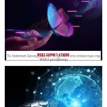
WEB3 SUMMIT ATHENS
Το Internet ξαναγράφεται. Η Ελλάδα στο επίκεντρο της
Web3 μετάβασης