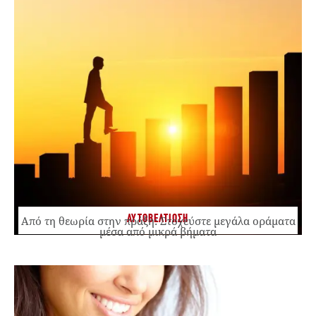
ΑΥΤΟΒΕΛΤΙΩΣΗ
Από τη θεωρία στην πράξη: Στοχεύστε μεγάλα οράματα
μέσα από μικρά βήματα