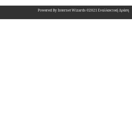
Powered By Internet Wizards ©2021 Εναλλακτική Δράση