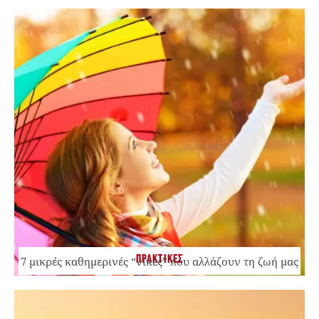
ΠΡΑΚΤΙΚΕΣ
7 μικρές καθημερινές “νίκες” που αλλάζουν τη ζωή μας