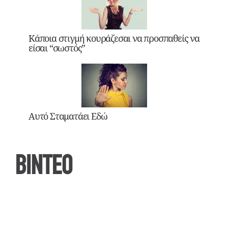
Κάποια στιγμή κουράζεσαι να προσπαθείς να
είσαι “σωστός”
Αυτό Σταματάει Εδώ
ΒΙΝΤΕΟ