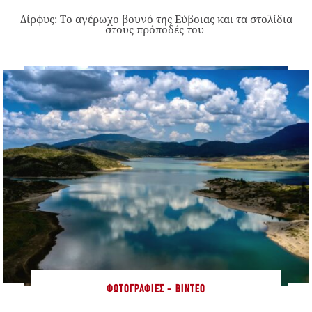
Δίρφυς: Το αγέρωχο βουνό της Εύβοιας και τα στολίδια
στους πρόποδές του
ΦΩΤΟΓΡΑΦΊΕΣ - ΒΊΝΤΕΟ