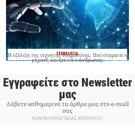
ΤΕΧΝΟΛΟΓΙΑ
Η εξέλιξη της τεχνητής νοημοσύνης: Πού σταματά η
μηχανή και ξεκινά ο άνθρωπος;
Εγγραφείτε στο Newsletter
μας
Λάβετε καθημερινά τα άρθρα μας στο e-mail
σας
ΠΟΛΙΤΙΚΗ ΠΡΟΣΤΑΣΙΑΣ ΑΠΟΡΡΗΤΟΥ