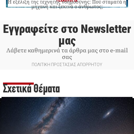
ΤΕΧΝΟΛΟΓΙΑ
Η εξέλιξη της τεχνητής νοημοσύνης: Πού σταματά η
μηχανή και ξεκινά ο άνθρωπος;
Εγγραφείτε στο Newsletter
μας
Λάβετε καθημερινά τα άρθρα μας στο e-mail
σας
ΠΟΛΙΤΙΚΗ ΠΡΟΣΤΑΣΙΑΣ ΑΠΟΡΡΗΤΟΥ
Σχετικά Θέματα