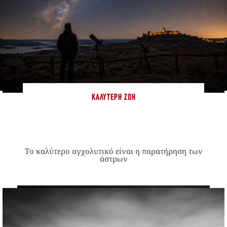
ΚΑΛΎΤΕΡΗ ΖΩΉ
Το καλύτερο αγχολυτικό είναι η παρατήρηση των
άστρων