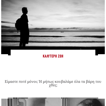
ΚΑΛΎΤΕΡΗ ΖΩΉ
Είμαστε ποτέ μόνοι; Ή μήπως κουβαλάμε όλα τα βάρη του
χθες;