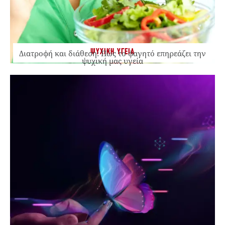
ΨΥΧΙΚΗ ΥΓΕΙΑ
Διατροφή και διάθεση: Πώς το φαγητό επηρεάζει την
ψυχική μας υγεία