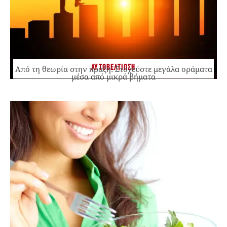
ΑΥΤΟΒΕΛΤΙΩΣΗ
Από τη θεωρία στην πράξη: Στοχεύστε μεγάλα οράματα
μέσα από μικρά βήματα