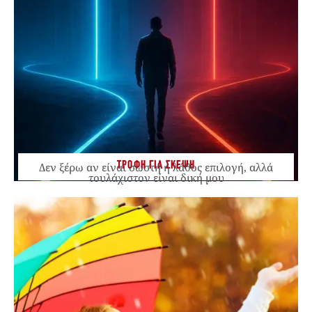
ΤΡΟΦΗ ΓΙΑ ΣΚΕΨΗ
Δεν ξέρω αν είναι σωστή ή λάθος επιλογή, αλλά
τουλάχιστον είναι δική μου