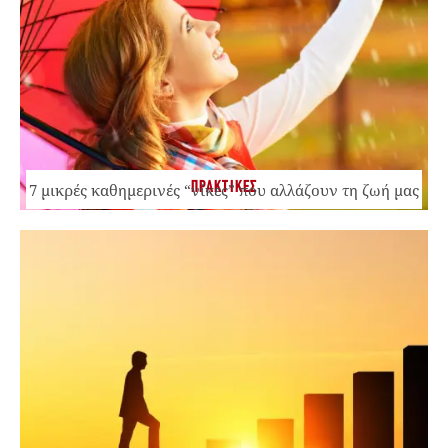
ΠΡΑΚΤΙΚΕΣ
7 μικρές καθημερινές “νίκες” που αλλάζουν τη ζωή μας