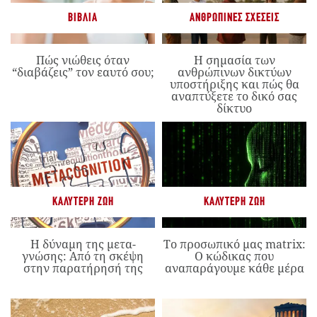
ΒΙΒΛΊΑ
ΑΝΘΡΏΠΙΝΕΣ ΣΧΈΣΕΙΣ
Πώς νιώθεις όταν
Η σημασία των
“διαβάζεις” τον εαυτό σου;
ανθρώπινων δικτύων
υποστήριξης και πώς θα
αναπτύξετε το δικό σας
δίκτυο
ΚΑΛΎΤΕΡΗ ΖΩΉ
ΚΑΛΎΤΕΡΗ ΖΩΉ
Η δύναμη της μετα-
Το προσωπικό μας matrix:
γνώσης: Από τη σκέψη
Ο κώδικας που
στην παρατήρησή της
αναπαράγουμε κάθε μέρα