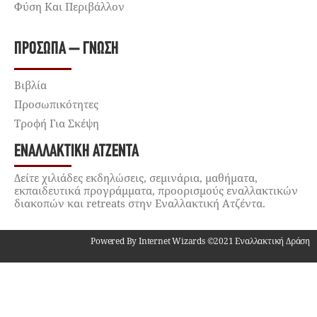
Φύση Και Περιβάλλον
ΠΡΌΣΩΠΑ – ΓΝΏΣΗ
Βιβλία
Προσωπικότητες
Τροφή Για Σκέψη
ΕΝΑΛΛΑΚΤΙΚΉ ΑΤΖΈΝΤΑ
Δείτε χιλιάδες εκδηλώσεις, σεμινάρια, μαθήματα,
εκπαιδευτικά προγράμματα, προορισμούς εναλλακτικών
διακοπών και retreats στην Εναλλακτική Ατζέντα.
Powered By Internet Wizards ©2021 Εναλλακτική Δράση