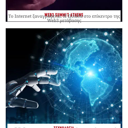
WEB3 SUMMIT ATHENS
Το Internet ξαναγράφεται. Η Ελλάδα στο επίκεντρο της
Web3 μετάβασης