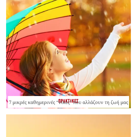
ΠΡΑΚΤΙΚΕΣ
7 μικρές καθημερινές “νίκες” που αλλάζουν τη ζωή μας