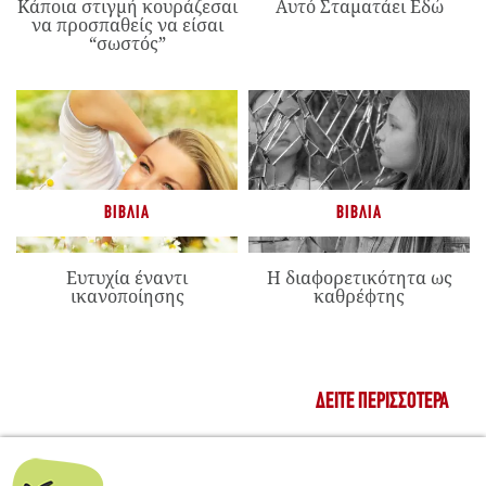
Κάποια στιγμή κουράζεσαι
Αυτό Σταματάει Εδώ
να προσπαθείς να είσαι
“σωστός”
ΒΙΒΛΊΑ
ΒΙΒΛΊΑ
Ευτυχία έναντι
Η διαφορετικότητα ως
ικανοποίησης
καθρέφτης
ΔΕΊΤΕ ΠΕΡΙΣΣΌΤΕΡΑ