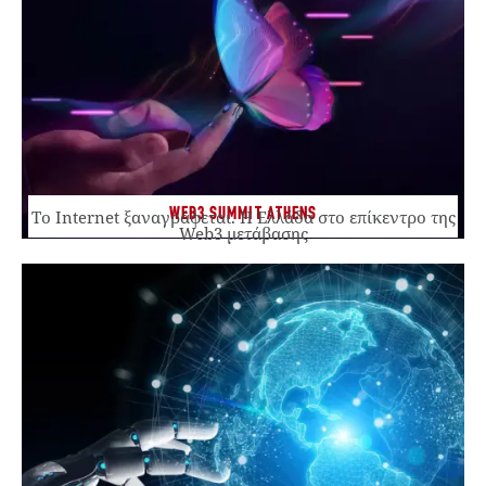
WEB3 SUMMIT ATHENS
Το Internet ξαναγράφεται. Η Ελλάδα στο επίκεντρο της
Web3 μετάβασης