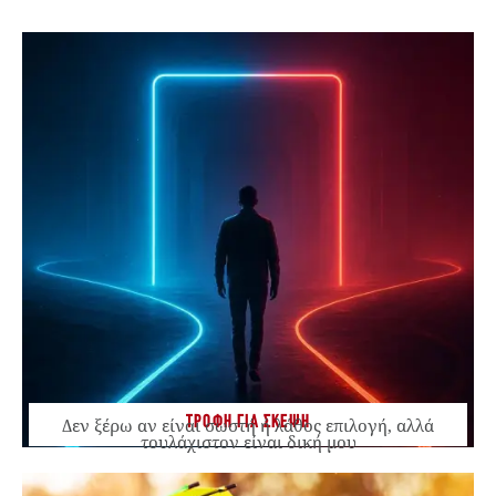
ΤΡΟΦΗ ΓΙΑ ΣΚΕΨΗ
Δεν ξέρω αν είναι σωστή ή λάθος επιλογή, αλλά
τουλάχιστον είναι δική μου