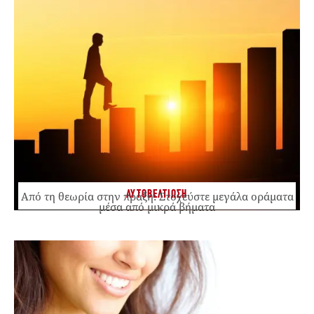
ΑΥΤΟΒΕΛΤΙΩΣΗ
Από τη θεωρία στην πράξη: Στοχεύστε μεγάλα οράματα
μέσα από μικρά βήματα