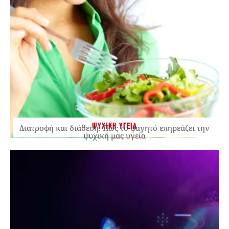
ΨΥΧΙΚΗ ΥΓΕΙΑ
Διατροφή και διάθεση: Πώς το φαγητό επηρεάζει την
ψυχική μας υγεία