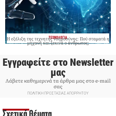
ΤΕΧΝΟΛΟΓΙΑ
Η εξέλιξη της τεχνητής νοημοσύνης: Πού σταματά η
μηχανή και ξεκινά ο άνθρωπος;
Εγγραφείτε στο Newsletter
μας
Λάβετε καθημερινά τα άρθρα μας στο e-mail
σας
ΠΟΛΙΤΙΚΗ ΠΡΟΣΤΑΣΙΑΣ ΑΠΟΡΡΗΤΟΥ
Σχετικά Θέματα