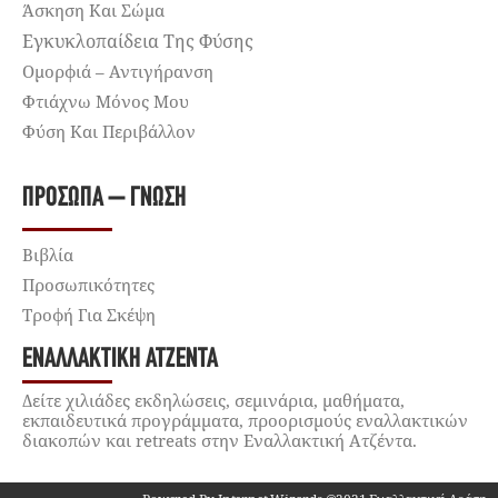
Άσκηση Και Σώμα
Εγκυκλοπαίδεια Της Φύσης
Ομορφιά – Αντιγήρανση
Φτιάχνω Μόνος Μου
Φύση Και Περιβάλλον
ΠΡΌΣΩΠΑ – ΓΝΏΣΗ
Βιβλία
Προσωπικότητες
Τροφή Για Σκέψη
ΕΝΑΛΛΑΚΤΙΚΉ ΑΤΖΈΝΤΑ
Δείτε χιλιάδες εκδηλώσεις, σεμινάρια, μαθήματα,
εκπαιδευτικά προγράμματα, προορισμούς εναλλακτικών
διακοπών και retreats στην Εναλλακτική Ατζέντα.