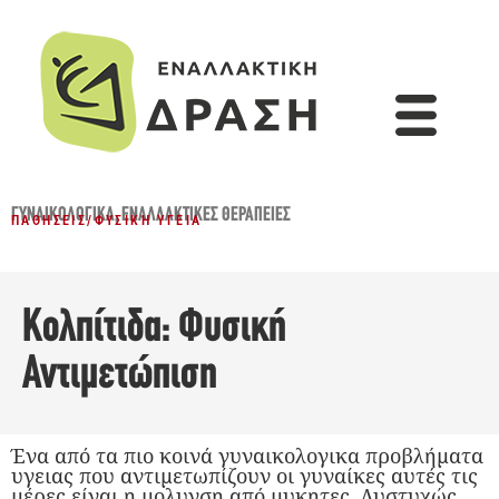
ΓΥΝΑΙΚΟΛΟΓΙΚΆ
,
ΕΝΑΛΛΑΚΤΙΚΈΣ ΘΕΡΑΠΕΊΕΣ
ΠΑΘΉΣΕΙΣ
/
ΦΥΣΙΚΉ ΥΓΕΊΑ
Κολπίτιδα: Φυσική
Αντιμετώπιση
Ένα από τα πιο κοινά γυναικολογικα προβλήματα
υγειας που αντιμετωπίζουν οι γυναίκες αυτές τις
μέρες είναι η μολυνση από μυκητες. Δυστυχώς,