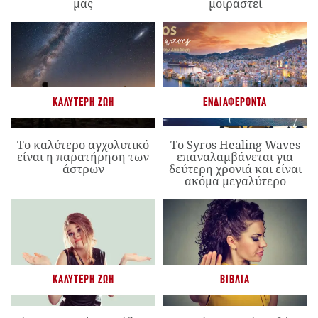
μας
μοιραστεί
ΚΑΛΎΤΕΡΗ ΖΩΉ
ΕΝΔΙΑΦΈΡΟΝΤΑ
Το καλύτερο αγχολυτικό
Το Syros Healing Waves
είναι η παρατήρηση των
επαναλαμβάνεται για
άστρων
δεύτερη χρονιά και είναι
ακόμα μεγαλύτερο
ΚΑΛΎΤΕΡΗ ΖΩΉ
ΒΙΒΛΊΑ