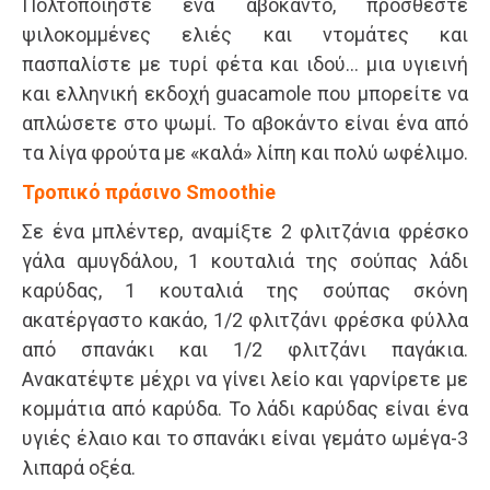
Πολτοποιήστε ένα αβοκάντο, προσθέστε
ψιλοκομμένες ελιές και ντομάτες και
πασπαλίστε με τυρί φέτα και ιδού… μια υγιεινή
και ελληνική εκδοχή guacamole που μπορείτε να
απλώσετε στο ψωμί. Το αβοκάντο είναι ένα από
τα λίγα φρούτα με «καλά» λίπη και πολύ ωφέλιμο.
Τροπικό πράσινο Smoothie
Σε ένα μπλέντερ, αναμίξτε 2 φλιτζάνια φρέσκο
γάλα αμυγδάλου, 1 κουταλιά της σούπας λάδι
καρύδας, 1 κουταλιά της σούπας σκόνη
ακατέργαστο κακάο, 1/2 φλιτζάνι φρέσκα φύλλα
από σπανάκι και 1/2 φλιτζάνι παγάκια.
Ανακατέψτε μέχρι να γίνει λείο και γαρνίρετε με
κομμάτια από καρύδα. Το λάδι καρύδας είναι ένα
υγιές έλαιο και το σπανάκι είναι γεμάτο ωμέγα-3
λιπαρά οξέα.