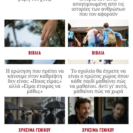
απογυμνωμένη από τις
ιστορίες των ανθρώπων
που τον αφορούν
ΒΙΒΛΊΑ
ΒΙΒΛΊΑ
Η ερώτηση που πρέπει να
Το σχολείο θα έπρεπε να
κάνουμε στον καθρέφτη
είναι ο πρώτος χώρος όπου
δεν είναι: «Ποιος είμαι;»
κάθε παιδί μαθαίνει πώς
αλλά «Είμαι έτοιμος να
να μαθαίνει. Αντί γι’ αυτό,
μάθω;»
μαθαίνει πώς να χωρά
ΧΡΉΣΙΜΑ ΓΕΝΙΚΟΎ
ΧΡΉΣΙΜΑ ΓΕΝΙΚΟΎ