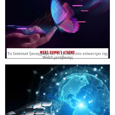
WEB3 SUMMIT ATHENS
Το Internet ξαναγράφεται. Η Ελλάδα στο επίκεντρο της
Web3 μετάβασης