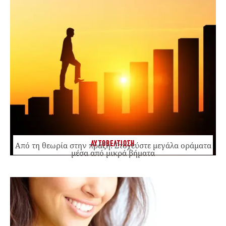
ΑΥΤΟΒΕΛΤΙΩΣΗ
Από τη θεωρία στην πράξη: Στοχεύστε μεγάλα οράματα
μέσα από μικρά βήματα