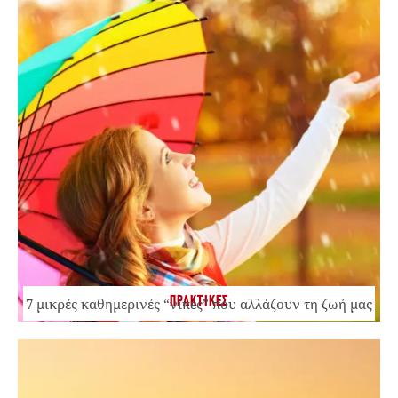
ΠΡΑΚΤΙΚΕΣ
7 μικρές καθημερινές “νίκες” που αλλάζουν τη ζωή μας