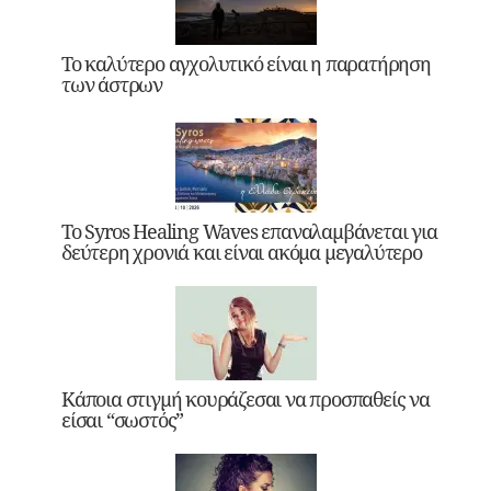
Το καλύτερο αγχολυτικό είναι η παρατήρηση
των άστρων
Το Syros Healing Waves επαναλαμβάνεται για
δεύτερη χρονιά και είναι ακόμα μεγαλύτερο
Κάποια στιγμή κουράζεσαι να προσπαθείς να
είσαι “σωστός”