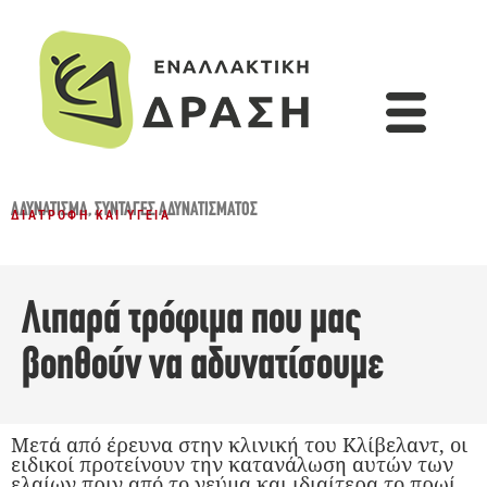
ΑΔΥΝΆΤΙΣΜΑ
,
ΣΥΝΤΑΓΈΣ ΑΔΥΝΑΤΊΣΜΑΤΟΣ
ΔΙΑΤΡΟΦΉ ΚΑΙ ΥΓΕΊΑ
Λιπαρά τρόφιμα που μας
βοηθούν να αδυνατίσουμε
Μετά από έρευνα στην κλινική του Κλίβελαντ, οι
ειδικοί προτείνουν την κατανάλωση αυτών των
ελαίων πριν από το γεύμα και ιδιαίτερα το πρωί