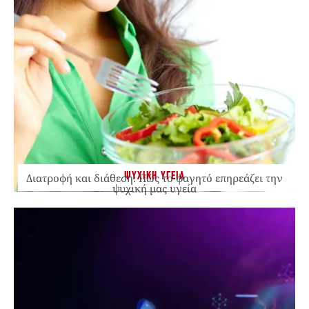
ΨΥΧΙΚΗ ΥΓΕΙΑ
Διατροφή και διάθεση: Πώς το φαγητό επηρεάζει την
ψυχική μας υγεία