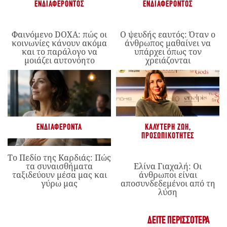
ΕΝΔΙΑΦΈΡΟΝΤΟΣ
ΕΝΔΙΑΦΈΡΟΝΤΟΣ
Φαινόμενο DOXA: πώς οι
Ο ψευδής εαυτός: Όταν ο
κοινωνίες κάνουν ακόμα
άνθρωπος μαθαίνει να
και το παράλογο να
υπάρχει όπως τον
μοιάζει αυτονόητο
χρειάζονται
ΕΝΔΙΑΦΈΡΟΝΤΑ
ΚΑΛΎΤΕΡΗ ΖΩΉ
,
ΠΡΟΣΩΠΙΚΌΤΗΤΕΣ
Το Πεδίο της Καρδιάς: Πώς
τα συναισθήματα
Ελίνα Γιαχαλή: Οι
ταξιδεύουν μέσα μας και
άνθρωποι είναι
γύρω μας
αποσυνδεδεμένοι από τη
λύση
ΔΕΊΤΕ ΠΕΡΙΣΣΌΤΕΡΑ