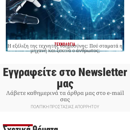
ΤΕΧΝΟΛΟΓΙΑ
Η εξέλιξη της τεχνητής νοημοσύνης: Πού σταματά η
μηχανή και ξεκινά ο άνθρωπος;
Εγγραφείτε στο Newsletter
μας
Λάβετε καθημερινά τα άρθρα μας στο e-mail
σας
ΠΟΛΙΤΙΚΗ ΠΡΟΣΤΑΣΙΑΣ ΑΠΟΡΡΗΤΟΥ