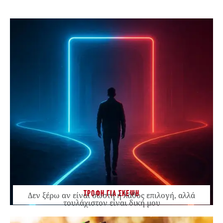
ΤΡΟΦΗ ΓΙΑ ΣΚΕΨΗ
Δεν ξέρω αν είναι σωστή ή λάθος επιλογή, αλλά
τουλάχιστον είναι δική μου