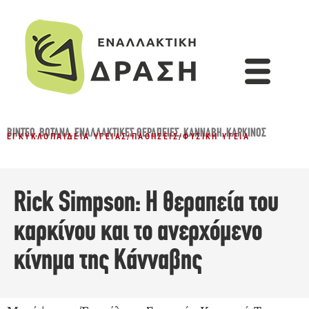
ΒΊΝΤΕΟ
,
ΒΌΤΑΝΑ
,
ΕΝΑΛΛΑΚΤΙΚΈΣ ΘΕΡΑΠΕΊΕΣ
,
ΚΆΝΝΑΒΗ
,
ΚΑΡΚΊΝΟΣ
ΕΓΚΥΚΛΟΠΑΊΔΕΙΑ ΥΓΕΊΑΣ
/
ΠΑΘΉΣΕΙΣ
/
ΦΥΣΙΚΉ ΥΓΕΊΑ
Rick Simpson: Η θεραπεία του
καρκίνου και το ανερχόμενο
κίνημα της Κάνναβης