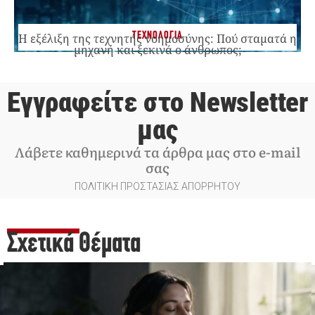
ΤΕΧΝΟΛΟΓΙΑ
Η εξέλιξη της τεχνητής νοημοσύνης: Πού σταματά η
μηχανή και ξεκινά ο άνθρωπος;
Εγγραφείτε στο Newsletter
μας
Λάβετε καθημερινά τα άρθρα μας στο e-mail
σας
ΠΟΛΙΤΙΚΗ ΠΡΟΣΤΑΣΙΑΣ ΑΠΟΡΡΗΤΟΥ
Σχετικά Θέματα