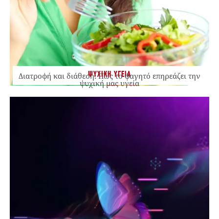
ΨΥΧΙΚΗ ΥΓΕΙΑ
Διατροφή και διάθεση: Πώς το φαγητό επηρεάζει την
ψυχική μας υγεία