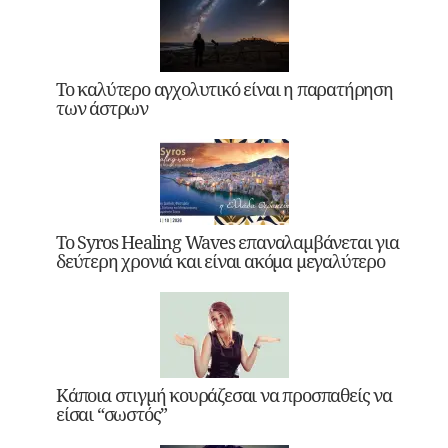
Το καλύτερο αγχολυτικό είναι η παρατήρηση
των άστρων
Το Syros Healing Waves επαναλαμβάνεται για
δεύτερη χρονιά και είναι ακόμα μεγαλύτερο
Κάποια στιγμή κουράζεσαι να προσπαθείς να
είσαι “σωστός”