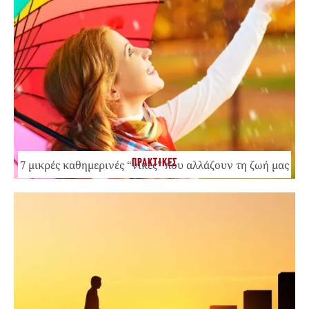
ΠΡΑΚΤΙΚΕΣ
7 μικρές καθημερινές “νίκες” που αλλάζουν τη ζωή μας