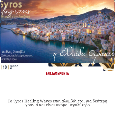
ΕΝΔΙΑΦΈΡΟΝΤΑ
Το Syros Healing Waves επαναλαμβάνεται για δεύτερη
χρονιά και είναι ακόμα μεγαλύτερο