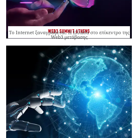
WEB3 SUMMIT ATHENS
Το Internet ξαναγράφεται. Η Ελλάδα στο επίκεντρο της
Web3 μετάβασης