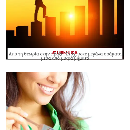
ΑΥΤΟΒΕΛΤΙΩΣΗ
Από τη θεωρία στην πράξη: Στοχεύστε μεγάλα οράματα
μέσα από μικρά βήματα