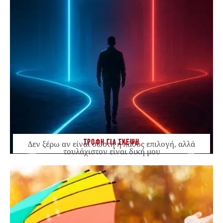
ΤΡΟΦΗ ΓΙΑ ΣΚΕΨΗ
Δεν ξέρω αν είναι σωστή ή λάθος επιλογή, αλλά
τουλάχιστον είναι δική μου