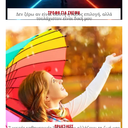
ΤΡΟΦΗ ΓΙΑ ΣΚΕΨΗ
Δεν ξέρω αν είναι σωστή ή λάθος επιλογή, αλλά
τουλάχιστον είναι δική μου
ΠΡΑΚΤΙΚΕΣ
7 μικρές καθημερινές “νίκες” που αλλάζουν τη ζωή μας