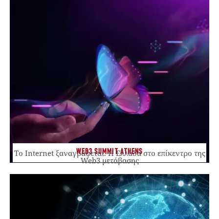
WEB3 SUMMIT ATHENS
Το Internet ξαναγράφεται. Η Ελλάδα στο επίκεντρο της
Web3 μετάβασης