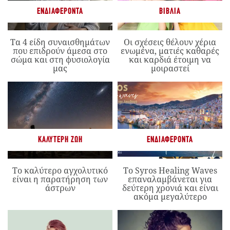
ΕΝΔΙΑΦΈΡΟΝΤΑ
ΒΙΒΛΊΑ
Τα 4 είδη συναισθημάτων
Οι σχέσεις θέλουν χέρια
που επιδρούν άμεσα στο
ενωμένα, ματιές καθαρές
σώμα και στη φυσιολογία
και καρδιά έτοιμη να
μας
μοιραστεί
ΚΑΛΎΤΕΡΗ ΖΩΉ
ΕΝΔΙΑΦΈΡΟΝΤΑ
Το καλύτερο αγχολυτικό
Το Syros Healing Waves
είναι η παρατήρηση των
επαναλαμβάνεται για
άστρων
δεύτερη χρονιά και είναι
ακόμα μεγαλύτερο