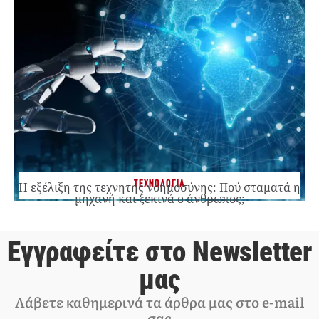
ΤΕΧΝΟΛΟΓΙΑ
Η εξέλιξη της τεχνητής νοημοσύνης: Πού σταματά η
μηχανή και ξεκινά ο άνθρωπος;
Εγγραφείτε στο Newsletter
μας
Λάβετε καθημερινά τα άρθρα μας στο e-mail
σας