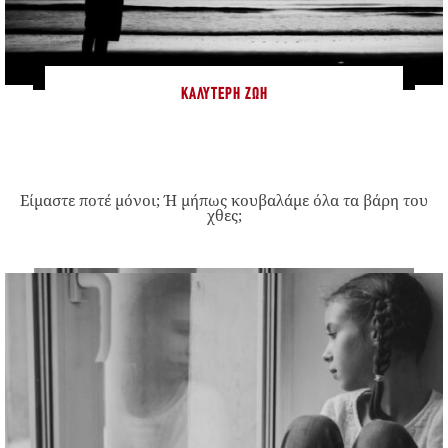
ΚΑΛΎΤΕΡΗ ΖΩΉ
Είμαστε ποτέ μόνοι; Ή μήπως κουβαλάμε όλα τα βάρη του
χθες;