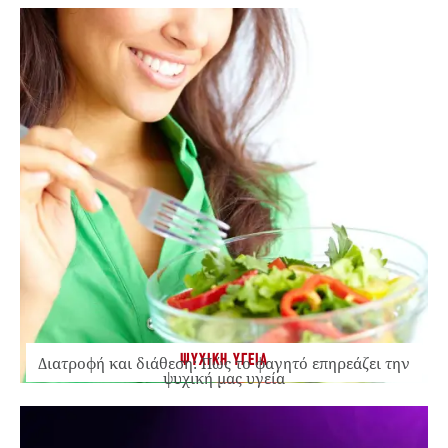
ΨΥΧΙΚΗ ΥΓΕΙΑ
Διατροφή και διάθεση: Πώς το φαγητό επηρεάζει την
ψυχική μας υγεία