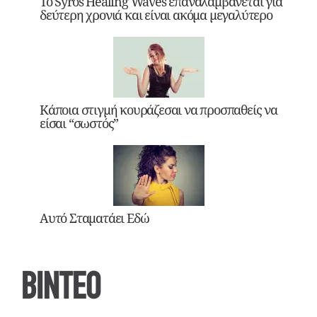
Το Syros Healing Waves επαναλαμβάνεται για
δεύτερη χρονιά και είναι ακόμα μεγαλύτερο
Κάποια στιγμή κουράζεσαι να προσπαθείς να
είσαι “σωστός”
Αυτό Σταματάει Εδώ
ΒΙΝΤΕΟ