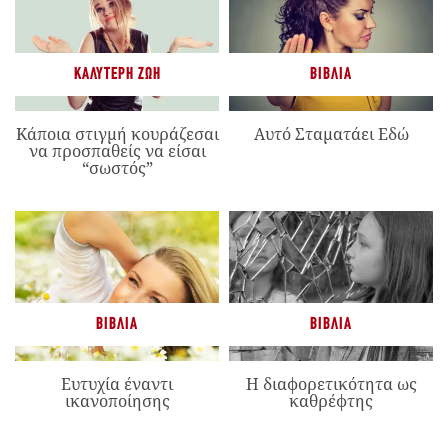
ΚΑΛΎΤΕΡΗ ΖΩΉ
ΒΙΒΛΊΑ
Κάποια στιγμή κουράζεσαι
Αυτό Σταματάει Εδώ
να προσπαθείς να είσαι
“σωστός”
ΒΙΒΛΊΑ
ΒΙΒΛΊΑ
Ευτυχία έναντι
Η διαφορετικότητα ως
ικανοποίησης
καθρέφτης