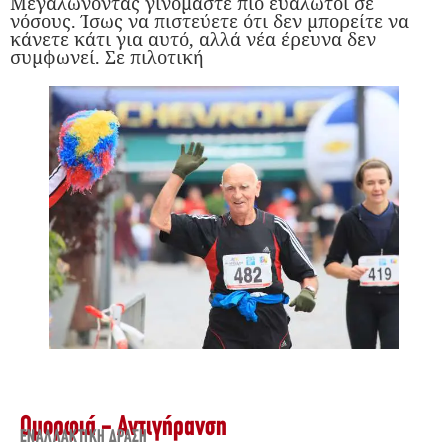
Μεγαλώνοντας γινόμαστε πιο ευάλωτοι σε
νόσους. Ίσως να πιστεύετε ότι δεν μπορείτε να
κάνετε κάτι για αυτό, αλλά νέα έρευνα δεν
συμφωνεί. Σε πιλοτική
Ομορφιά - Αντιγήρανση
ΕΝΑΛΛΑΚΤΙΚΉ ΔΡΆΣΗ