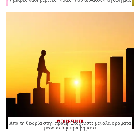
ΑΥΤΟΒΕΛΤΙΩΣΗ
Από τη θεωρία στην πράξη: Στοχεύστε μεγάλα οράματα
μέσα από μικρά βήματα