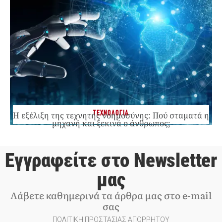
ΤΕΧΝΟΛΟΓΙΑ
Η εξέλιξη της τεχνητής νοημοσύνης: Πού σταματά η
μηχανή και ξεκινά ο άνθρωπος;
Εγγραφείτε στο Newsletter
μας
Λάβετε καθημερινά τα άρθρα μας στο e-mail
σας
ΠΟΛΙΤΙΚΗ ΠΡΟΣΤΑΣΙΑΣ ΑΠΟΡΡΗΤΟΥ