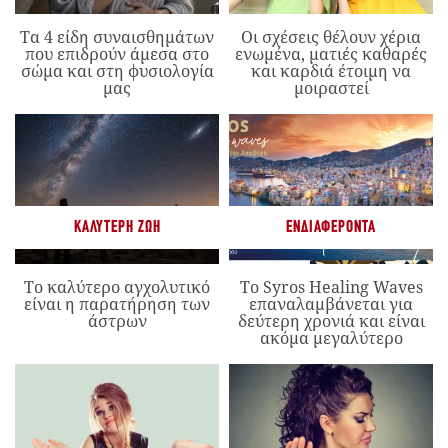
Τα 4 είδη συναισθημάτων
Οι σχέσεις θέλουν χέρια
που επιδρούν άμεσα στο
ενωμένα, ματιές καθαρές
σώμα και στη φυσιολογία
και καρδιά έτοιμη να
μας
μοιραστεί
ΚΑΛΎΤΕΡΗ ΖΩΉ
ΕΝΔΙΑΦΈΡΟΝΤΑ
Το καλύτερο αγχολυτικό
Το Syros Healing Waves
είναι η παρατήρηση των
επαναλαμβάνεται για
άστρων
δεύτερη χρονιά και είναι
ακόμα μεγαλύτερο