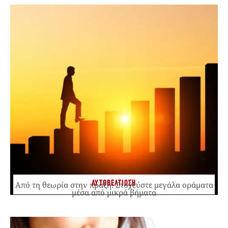
ΑΥΤΟΒΕΛΤΙΩΣΗ
Από τη θεωρία στην πράξη: Στοχεύστε μεγάλα οράματα
μέσα από μικρά βήματα