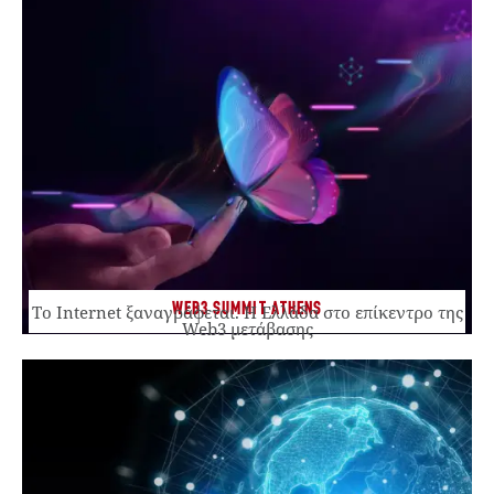
WEB3 SUMMIT ATHENS
Το Internet ξαναγράφεται. Η Ελλάδα στο επίκεντρο της
Web3 μετάβασης