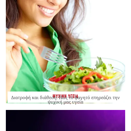
ΨΥΧΙΚΗ ΥΓΕΙΑ
Διατροφή και διάθεση: Πώς το φαγητό επηρεάζει την
ψυχική μας υγεία