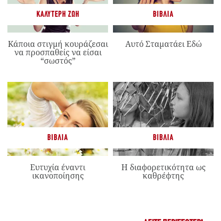
ΚΑΛΎΤΕΡΗ ΖΩΉ
ΒΙΒΛΊΑ
Κάποια στιγμή κουράζεσαι
Αυτό Σταματάει Εδώ
να προσπαθείς να είσαι
“σωστός”
ΒΙΒΛΊΑ
ΒΙΒΛΊΑ
Ευτυχία έναντι
Η διαφορετικότητα ως
ικανοποίησης
καθρέφτης