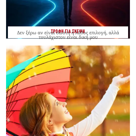
ΤΡΟΦΗ ΓΙΑ ΣΚΕΨΗ
Δεν ξέρω αν είναι σωστή ή λάθος επιλογή, αλλά
τουλάχιστον είναι δική μου