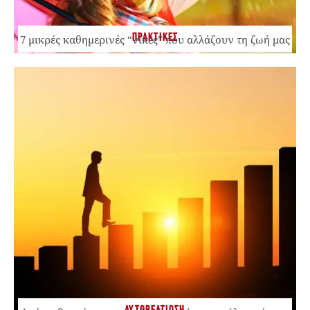
ΠΡΑΚΤΙΚΕΣ
7 μικρές καθημερινές “νίκες” που αλλάζουν τη ζωή μας