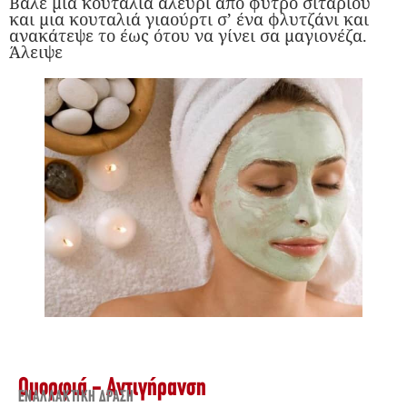
Βάλε μια κουταλιά αλεύρι από φύτρο σιταριού
και μια κουταλιά γιαούρτι σ’ ένα φλυτζάνι και
ανακάτεψε το έως ότου να γίνει σα μαγιονέζα.
Άλειψε
Ομορφιά - Αντιγήρανση
ΕΝΑΛΛΑΚΤΙΚΉ ΔΡΆΣΗ