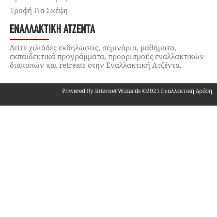
Τροφή Για Σκέψη
ΕΝΑΛΛΑΚΤΙΚΉ ΑΤΖΈΝΤΑ
Δείτε χιλιάδες εκδηλώσεις, σεμινάρια, μαθήματα,
εκπαιδευτικά προγράμματα, προορισμούς εναλλακτικών
διακοπών και retreats στην Εναλλακτική Ατζέντα.
Powered By Internet Wizards ©2021 Εναλλακτική Δράση