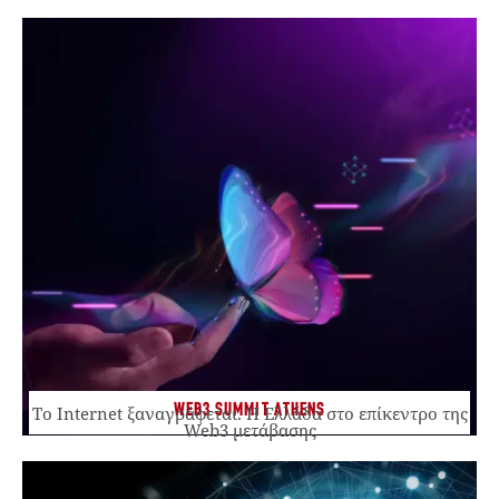
WEB3 SUMMIT ATHENS
Το Internet ξαναγράφεται. Η Ελλάδα στο επίκεντρο της
Web3 μετάβασης