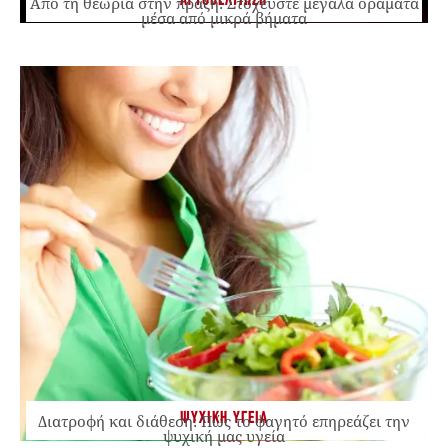
ΑΥΤΟΒΕΛΤΙΩΣΗ
Από τη θεωρία στην πράξη: Στοχεύστε μεγάλα οράματα
μέσα από μικρά βήματα
ΨΥΧΙΚΗ ΥΓΕΙΑ
Διατροφή και διάθεση: Πώς το φαγητό επηρεάζει την
ψυχική μας υγεία