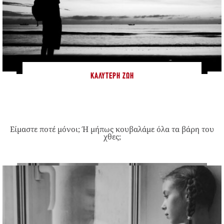
ΚΑΛΎΤΕΡΗ ΖΩΉ
Είμαστε ποτέ μόνοι; Ή μήπως κουβαλάμε όλα τα βάρη του
χθες;