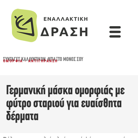
ΣΥΝΤΑΓΈΣ ΚΑΛΛΥΝΤΙΚΏΝ
,
ΦΤΙΆΞΤΟ ΜΌΝΟΣ ΣΟΥ
ΟΜΟΡΦΙΆ - ΑΝΤΙΓΉΡΑΝΣΗ
Γερμανική μάσκα ομορφιάς με
φύτρο σταριού για ευαίσθητα
δέρματα