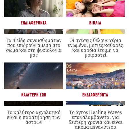
ΕΝΔΙΑΦΈΡΟΝΤΑ
ΒΙΒΛΊΑ
Τα 4 είδη συναισθημάτων
Οι σχέσεις θέλουν χέρια
που επιδρούν άμεσα στο
ενωμένα, ματιές καθαρές
σώμα και στη φυσιολογία
και καρδιά έτοιμη να
μας
μοιραστεί
ΚΑΛΎΤΕΡΗ ΖΩΉ
ΕΝΔΙΑΦΈΡΟΝΤΑ
Το καλύτερο αγχολυτικό
Το Syros Healing Waves
είναι η παρατήρηση των
επαναλαμβάνεται για
άστρων
δεύτερη χρονιά και είναι
ακόμα μεγαλύτερο