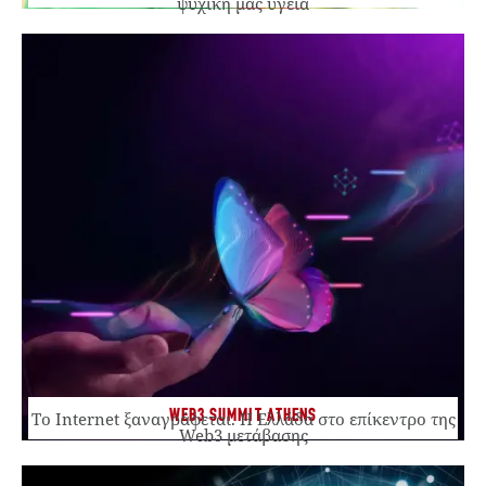
ψυχική μας υγεία
WEB3 SUMMIT ATHENS
Το Internet ξαναγράφεται. Η Ελλάδα στο επίκεντρο της
Web3 μετάβασης