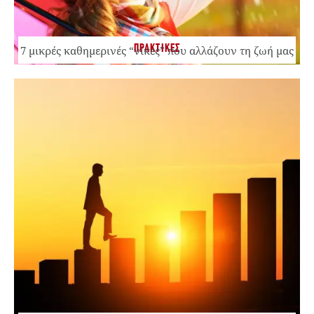
ΠΡΑΚΤΙΚΕΣ
7 μικρές καθημερινές “νίκες” που αλλάζουν τη ζωή μας