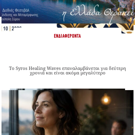
ΕΝΔΙΑΦΈΡΟΝΤΑ
Το Syros Healing Waves επαναλαμβάνεται για δεύτερη
χρονιά και είναι ακόμα μεγαλύτερο