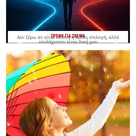
ΤΡΟΦΗ ΓΙΑ ΣΚΕΨΗ
Δεν ξέρω αν είναι σωστή ή λάθος επιλογή, αλλά
τουλάχιστον είναι δική μου