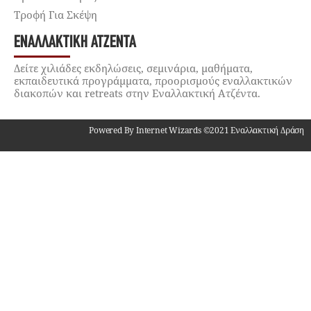
Τροφή Για Σκέψη
ΕΝΑΛΛΑΚΤΙΚΉ ΑΤΖΈΝΤΑ
Δείτε χιλιάδες εκδηλώσεις, σεμινάρια, μαθήματα,
εκπαιδευτικά προγράμματα, προορισμούς εναλλακτικών
διακοπών και retreats στην Εναλλακτική Ατζέντα.
Powered By Internet Wizards ©2021 Εναλλακτική Δράση