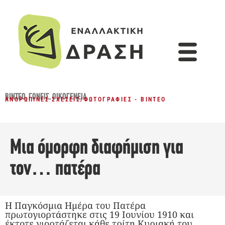
ΒΊΝΤΕΟ
,
ΓΟΝΕΊΣ
,
ΟΙΚΟΓΈΝΕΙΑ
ΑΝΘΡΏΠΙΝΕΣ ΣΧΈΣΕΙΣ
/
ΦΩΤΟΓΡΑΦΊΕΣ - ΒΊΝΤΕΟ
Μια όμορφη διαφήμιση για
τον… πατέρα
Η Παγκόσμια Ημέρα του Πατέρα
πρωτογιορτάστηκε στις 19 Ιουνίου 1910 και
έκτοτε γιορτάζεται κάθε τρίτη Κυριακή του