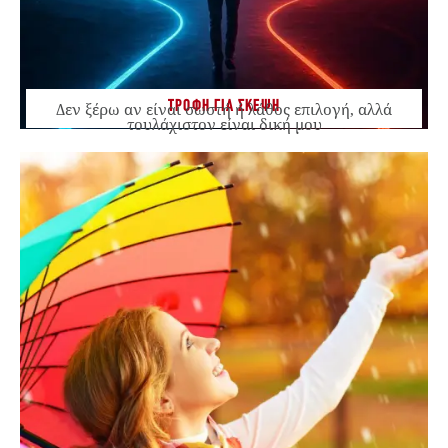
ΤΡΟΦΗ ΓΙΑ ΣΚΕΨΗ
Δεν ξέρω αν είναι σωστή ή λάθος επιλογή, αλλά
τουλάχιστον είναι δική μου