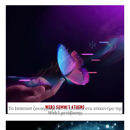
WEB3 SUMMIT ATHENS
Το Internet ξαναγράφεται. Η Ελλάδα στο επίκεντρο της
Web3 μετάβασης