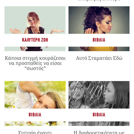
ΚΑΛΎΤΕΡΗ ΖΩΉ
ΒΙΒΛΊΑ
Κάποια στιγμή κουράζεσαι
Αυτό Σταματάει Εδώ
να προσπαθείς να είσαι
“σωστός”
ΒΙΒΛΊΑ
ΒΙΒΛΊΑ
Ευτυχία έναντι
Η διαφορετικότητα ως