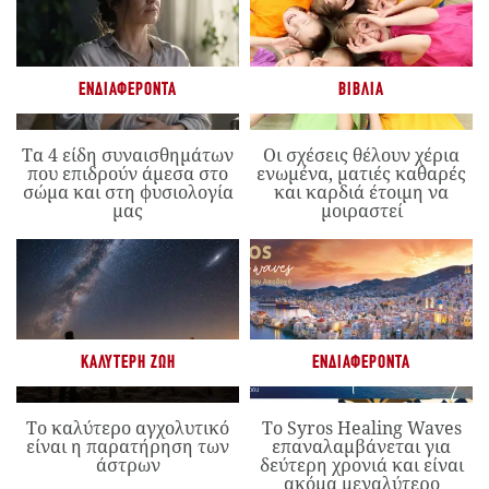
ΕΝΔΙΑΦΈΡΟΝΤΑ
ΒΙΒΛΊΑ
Τα 4 είδη συναισθημάτων
Οι σχέσεις θέλουν χέρια
που επιδρούν άμεσα στο
ενωμένα, ματιές καθαρές
σώμα και στη φυσιολογία
και καρδιά έτοιμη να
μας
μοιραστεί
ΚΑΛΎΤΕΡΗ ΖΩΉ
ΕΝΔΙΑΦΈΡΟΝΤΑ
Το καλύτερο αγχολυτικό
Το Syros Healing Waves
είναι η παρατήρηση των
επαναλαμβάνεται για
άστρων
δεύτερη χρονιά και είναι
ακόμα μεγαλύτερο