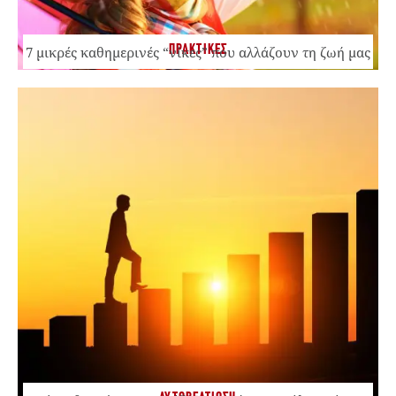
ΠΡΑΚΤΙΚΕΣ
7 μικρές καθημερινές “νίκες” που αλλάζουν τη ζωή μας