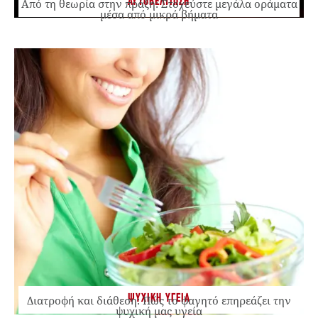
ΑΥΤΟΒΕΛΤΙΩΣΗ
Από τη θεωρία στην πράξη: Στοχεύστε μεγάλα οράματα
μέσα από μικρά βήματα
ΨΥΧΙΚΗ ΥΓΕΙΑ
Διατροφή και διάθεση: Πώς το φαγητό επηρεάζει την
ψυχική μας υγεία