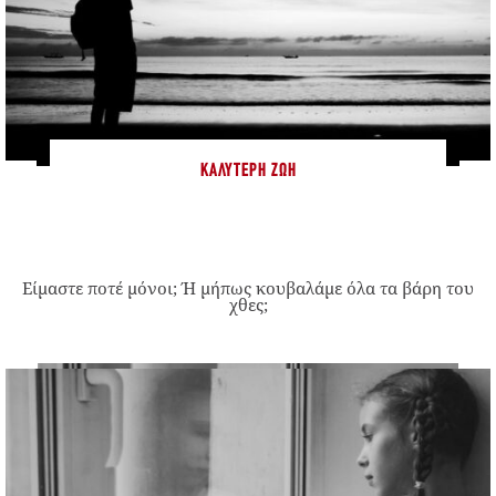
ΚΑΛΎΤΕΡΗ ΖΩΉ
Είμαστε ποτέ μόνοι; Ή μήπως κουβαλάμε όλα τα βάρη του
χθες;