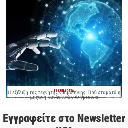
ΤΕΧΝΟΛΟΓΙΑ
Η εξέλιξη της τεχνητής νοημοσύνης: Πού σταματά η
μηχανή και ξεκινά ο άνθρωπος;
Εγγραφείτε στο Newsletter