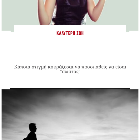
ΚΑΛΎΤΕΡΗ ΖΩΉ
Κάποια στιγμή κουράζεσαι να προσπαθείς να είσαι
“σωστός”