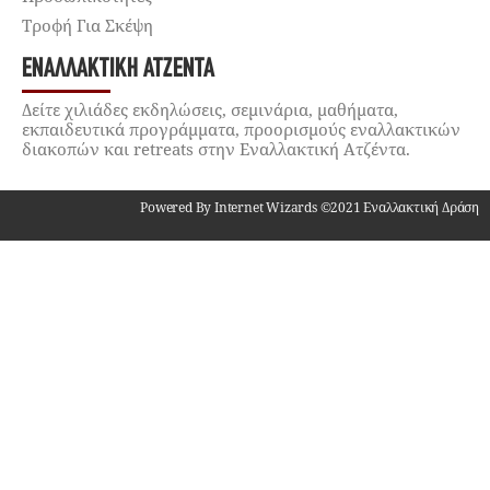
Τροφή Για Σκέψη
ΕΝΑΛΛΑΚΤΙΚΉ ΑΤΖΈΝΤΑ
Δείτε χιλιάδες εκδηλώσεις, σεμινάρια, μαθήματα,
εκπαιδευτικά προγράμματα, προορισμούς εναλλακτικών
διακοπών και retreats στην Εναλλακτική Ατζέντα.
Powered By Internet Wizards ©2021 Εναλλακτική Δράση