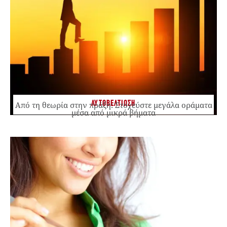
ΑΥΤΟΒΕΛΤΙΩΣΗ
Από τη θεωρία στην πράξη: Στοχεύστε μεγάλα οράματα
μέσα από μικρά βήματα