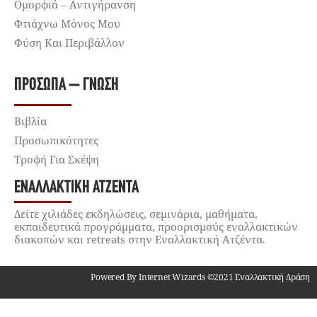
Ομορφιά – Αντιγήρανση
Φτιάχνω Μόνος Μου
Φύση Και Περιβάλλον
ΠΡΌΣΩΠΑ – ΓΝΏΣΗ
Βιβλία
Προσωπικότητες
Τροφή Για Σκέψη
ΕΝΑΛΛΑΚΤΙΚΉ ΑΤΖΈΝΤΑ
Δείτε χιλιάδες εκδηλώσεις, σεμινάρια, μαθήματα,
εκπαιδευτικά προγράμματα, προορισμούς εναλλακτικών
διακοπών και retreats στην Εναλλακτική Ατζέντα.
Powered By Internet Wizards ©2021 Εναλλακτική Δράση