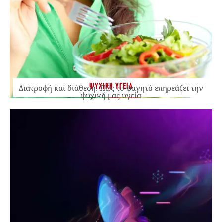
ΨΥΧΙΚΗ ΥΓΕΙΑ
Διατροφή και διάθεση: Πώς το φαγητό επηρεάζει την
ψυχική μας υγεία