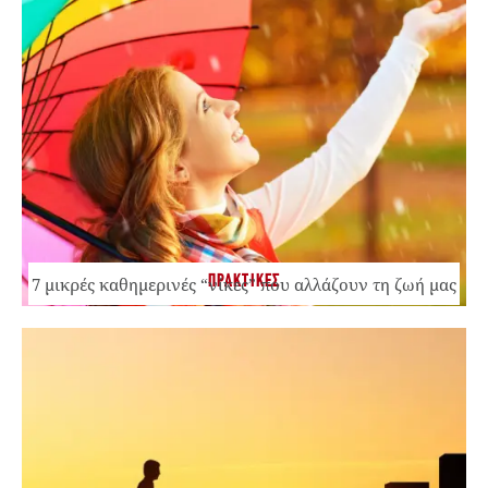
ΠΡΑΚΤΙΚΕΣ
7 μικρές καθημερινές “νίκες” που αλλάζουν τη ζωή μας