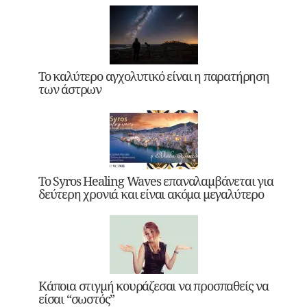
Το καλύτερο αγχολυτικό είναι η παρατήρηση
των άστρων
Το Syros Healing Waves επαναλαμβάνεται για
δεύτερη χρονιά και είναι ακόμα μεγαλύτερο
Κάποια στιγμή κουράζεσαι να προσπαθείς να
είσαι “σωστός”