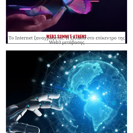
WEB3 SUMMIT ATHENS
Το Internet ξαναγράφεται. Η Ελλάδα στο επίκεντρο της
Web3 μετάβασης