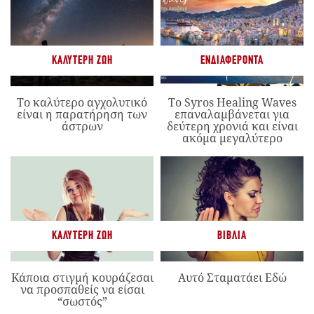
ΚΑΛΎΤΕΡΗ ΖΩΉ
ΕΝΔΙΑΦΈΡΟΝΤΑ
Το καλύτερο αγχολυτικό
Το Syros Healing Waves
είναι η παρατήρηση των
επαναλαμβάνεται για
άστρων
δεύτερη χρονιά και είναι
ακόμα μεγαλύτερο
ΚΑΛΎΤΕΡΗ ΖΩΉ
ΒΙΒΛΊΑ
Κάποια στιγμή κουράζεσαι
Αυτό Σταματάει Εδώ
να προσπαθείς να είσαι
“σωστός”