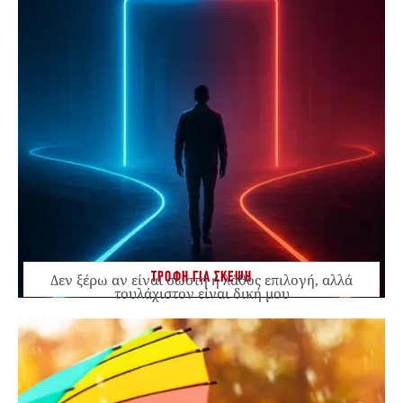
ΤΡΟΦΗ ΓΙΑ ΣΚΕΨΗ
Δεν ξέρω αν είναι σωστή ή λάθος επιλογή, αλλά
τουλάχιστον είναι δική μου