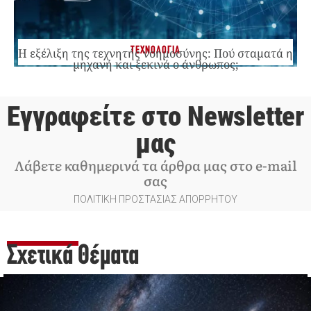
ΤΕΧΝΟΛΟΓΙΑ
Η εξέλιξη της τεχνητής νοημοσύνης: Πού σταματά η
μηχανή και ξεκινά ο άνθρωπος;
Εγγραφείτε στο Newsletter
μας
Λάβετε καθημερινά τα άρθρα μας στο e-mail
σας
ΠΟΛΙΤΙΚΗ ΠΡΟΣΤΑΣΙΑΣ ΑΠΟΡΡΗΤΟΥ
Σχετικά Θέματα