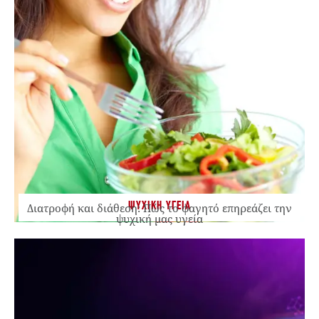
ΨΥΧΙΚΗ ΥΓΕΙΑ
Διατροφή και διάθεση: Πώς το φαγητό επηρεάζει την
ψυχική μας υγεία