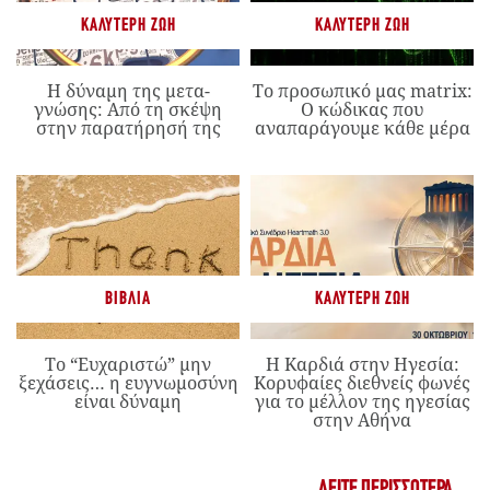
ΚΑΛΎΤΕΡΗ ΖΩΉ
ΚΑΛΎΤΕΡΗ ΖΩΉ
Η δύναμη της μετα-
Το προσωπικό μας matrix:
γνώσης: Από τη σκέψη
Ο κώδικας που
στην παρατήρησή της
αναπαράγουμε κάθε μέρα
ΒΙΒΛΊΑ
ΚΑΛΎΤΕΡΗ ΖΩΉ
Το “Ευχαριστώ” μην
Η Καρδιά στην Ηγεσία:
ξεχάσεις… η ευγνωμοσύνη
Κορυφαίες διεθνείς φωνές
είναι δύναμη
για το μέλλον της ηγεσίας
στην Αθήνα
ΔΕΊΤΕ ΠΕΡΙΣΣΌΤΕΡΑ