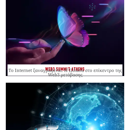
WEB3 SUMMIT ATHENS
Το Internet ξαναγράφεται. Η Ελλάδα στο επίκεντρο της
Web3 μετάβασης