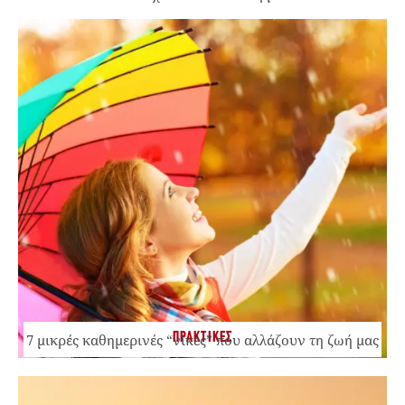
ΠΡΑΚΤΙΚΕΣ
7 μικρές καθημερινές “νίκες” που αλλάζουν τη ζωή μας