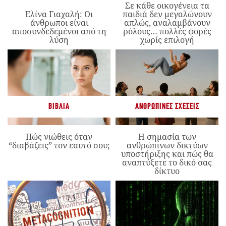
Σε κάθε οικογένεια τα
Ελίνα Γιαχαλή: Οι
παιδιά δεν μεγαλώνουν
άνθρωποι είναι
απλώς, αναλαμβάνουν
αποσυνδεδεμένοι από τη
ρόλους… πολλές φορές
λύση
χωρίς επιλογή
ΒΙΒΛΊΑ
ΑΝΘΡΏΠΙΝΕΣ ΣΧΈΣΕΙΣ
Πώς νιώθεις όταν
Η σημασία των
“διαβάζεις” τον εαυτό σου;
ανθρώπινων δικτύων
υποστήριξης και πώς θα
αναπτύξετε το δικό σας
δίκτυο