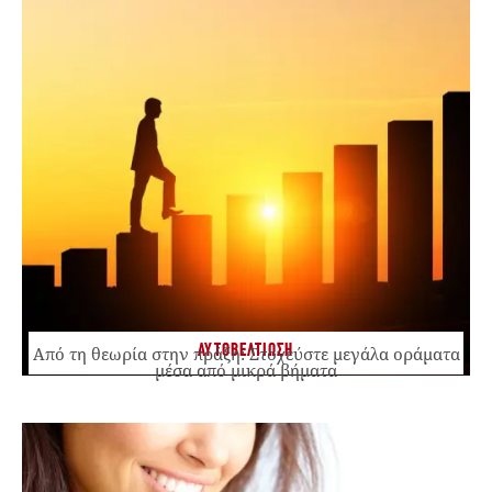
ΑΥΤΟΒΕΛΤΙΩΣΗ
Από τη θεωρία στην πράξη: Στοχεύστε μεγάλα οράματα
μέσα από μικρά βήματα