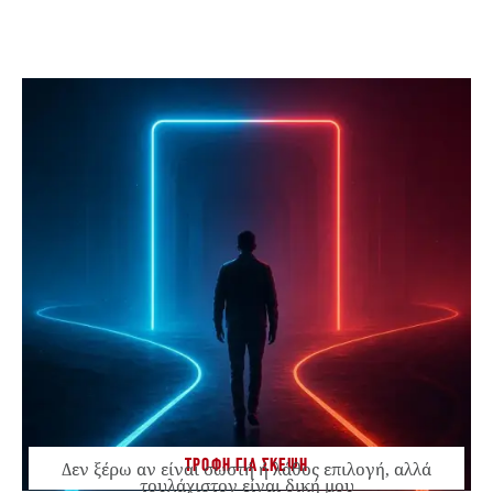
ΤΡΟΦΗ ΓΙΑ ΣΚΕΨΗ
Δεν ξέρω αν είναι σωστή ή λάθος επιλογή, αλλά
τουλάχιστον είναι δική μου