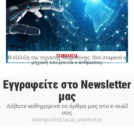
ΤΕΧΝΟΛΟΓΙΑ
Η εξέλιξη της τεχνητής νοημοσύνης: Πού σταματά η
μηχανή και ξεκινά ο άνθρωπος;
Εγγραφείτε στο Newsletter
μας
Λάβετε καθημερινά τα άρθρα μας στο e-mail
σας
ΠΟΛΙΤΙΚΗ ΠΡΟΣΤΑΣΙΑΣ ΑΠΟΡΡΗΤΟΥ