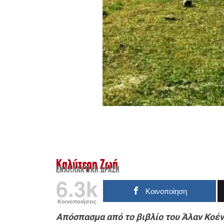
Καλύτερη Ζωή
ΕΝΑΛΛΑΚΤΙΚΉ ΔΡΆΣΗ
6.3k
Κοινοποίηση
Κοινοποιήσεις
Απόσπασμα από το βιβλίο του Άλαν Κοέν