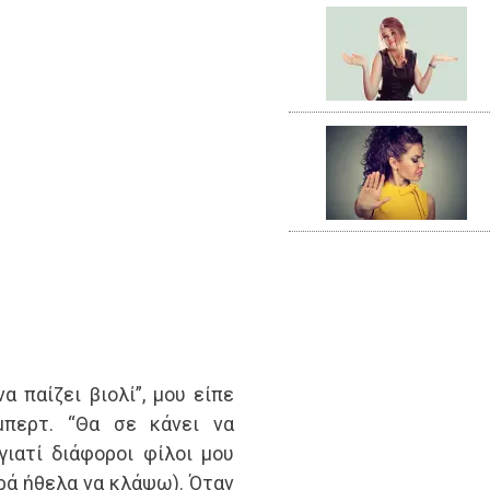
α παίζει βιολί”, μου είπε
περτ. “Θα σε κάνει να
γιατί διάφοροι φίλοι μου
ορά ήθελα να κλάψω). Όταν