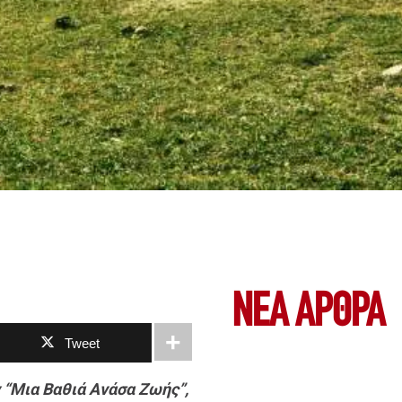
ΝΕΑ ΆΡΘΡΑ
Tweet
 “Μια Βαθιά Ανάσα Ζωής”,