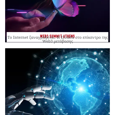
WEB3 SUMMIT ATHENS
Το Internet ξαναγράφεται. Η Ελλάδα στο επίκεντρο της
Web3 μετάβασης