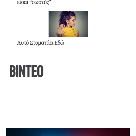
είσαι “σωστός”
Αυτό Σταματάει Εδώ
ΒΙΝΤΕΟ