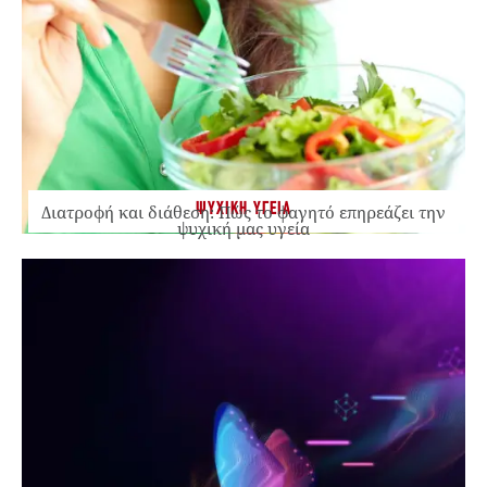
ΨΥΧΙΚΗ ΥΓΕΙΑ
Διατροφή και διάθεση: Πώς το φαγητό επηρεάζει την
ψυχική μας υγεία