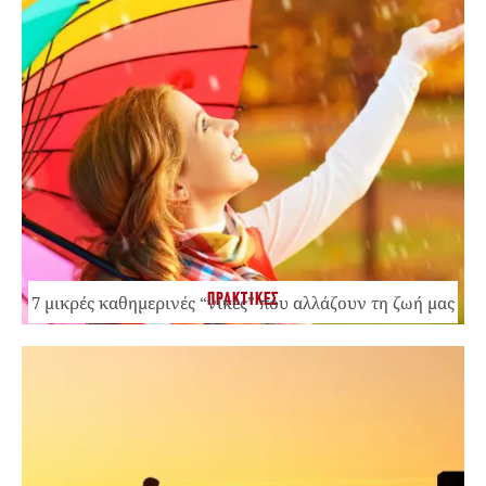
ΠΡΑΚΤΙΚΕΣ
7 μικρές καθημερινές “νίκες” που αλλάζουν τη ζωή μας