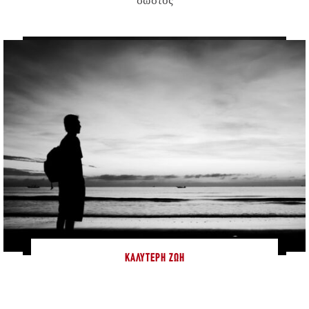
“σωστός”
ΚΑΛΎΤΕΡΗ ΖΩΉ