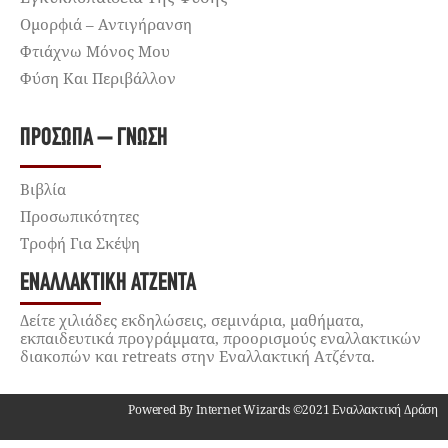
Ομορφιά – Αντιγήρανση
Φτιάχνω Μόνος Μου
Φύση Και Περιβάλλον
ΠΡΌΣΩΠΑ – ΓΝΏΣΗ
Βιβλία
Προσωπικότητες
Τροφή Για Σκέψη
ΕΝΑΛΛΑΚΤΙΚΉ ΑΤΖΈΝΤΑ
Δείτε χιλιάδες εκδηλώσεις, σεμινάρια, μαθήματα,
εκπαιδευτικά προγράμματα, προορισμούς εναλλακτικών
διακοπών και retreats στην Εναλλακτική Ατζέντα.
Powered By Internet Wizards ©2021 Εναλλακτική Δράση