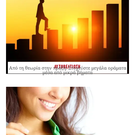
ΑΥΤΟΒΕΛΤΙΩΣΗ
Από τη θεωρία στην πράξη: Στοχεύστε μεγάλα οράματα
μέσα από μικρά βήματα