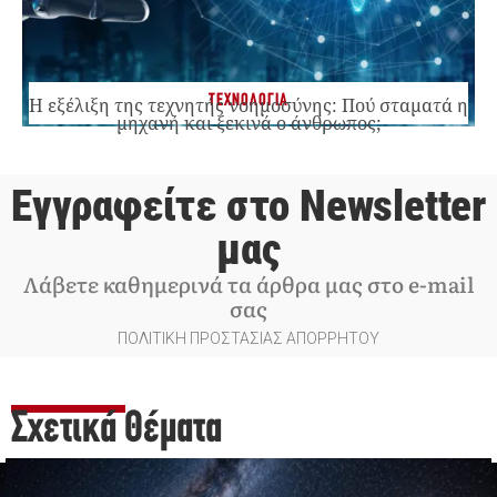
ΤΕΧΝΟΛΟΓΙΑ
Η εξέλιξη της τεχνητής νοημοσύνης: Πού σταματά η
μηχανή και ξεκινά ο άνθρωπος;
Εγγραφείτε στο Newsletter
μας
Λάβετε καθημερινά τα άρθρα μας στο e-mail
σας
ΠΟΛΙΤΙΚΗ ΠΡΟΣΤΑΣΙΑΣ ΑΠΟΡΡΗΤΟΥ
Σχετικά Θέματα