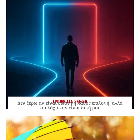
ΤΡΟΦΗ ΓΙΑ ΣΚΕΨΗ
Δεν ξέρω αν είναι σωστή ή λάθος επιλογή, αλλά
τουλάχιστον είναι δική μου