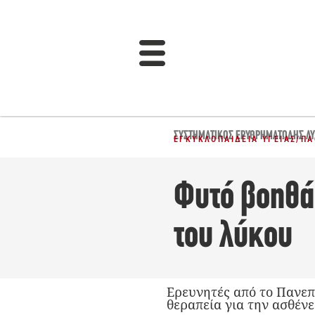
ΣΥΣΤΗΜΑΤΙΚΌΣ ΕΡΥΘΡΗΜΑΤΏΔΗΣ Λ
ΕΓΚΥΚΛΟΠΑΊΔΕΙΑ ΥΓΕΊΑΣ
/
ΠΑ
Φυτό βοηθά
του λύκου
Ερευνητές από το Πανεπι
θεραπεία για την ασθένε