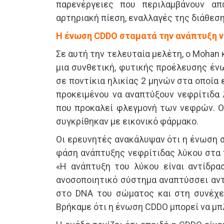
παρενέργειες που περιλαμβάνουν απ
αρτηριακή πίεση, εναλλαγές της διάθεσ
Η ένωση CDDO σταματά την ανάπτυξη ν
Σε αυτή την τελευταία μελέτη, ο Mohan 
μια συνθετική, φυτικής προέλευσης έν
σε ποντίκια ηλικίας 2 μηνών στα οποία 
προκειμένου να αναπτύξουν νεφρίτιδα 
που προκαλεί φλεγμονή των νεφρών. Ο
συγκρίθηκαν με εικονικό φάρμακο.
Οι ερευνητές ανακάλυψαν ότι η ένωση 
φάση ανάπτυξης νεφρίτιδας λύκου στα π
«Η ανάπτυξη του λύκου είναι αντίδρασ
ανοσοποιητικό σύστημα αναπτύσσει αντ
στο DNA του σώματος και στη συνέχε
Βρήκαμε ότι η ένωση CDDO μπορεί να μπλ