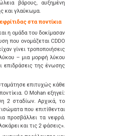
ώλεια βάρους, αυξημένη
ης και γλαύκωμα.
εφρίτιδας στα ποντίκια
και η ομάδα του δοκίμασαν
ωση που ονομάζεται CDDO
είχαν γίνει τροποποιήσεις
λύκου – μια μορφή λύκου
ι επιδράσεις της ένωσης
σταμάτησε επιτυχώς κάθε
οντίκια. Ο Mohan εξηγεί:
η 2 σταδίων. Αρχικά, το
ισώματα που επιτίθενται
ια προσβάλλει τα νεφρά.
οκάρει και τις 2 φάσεις».